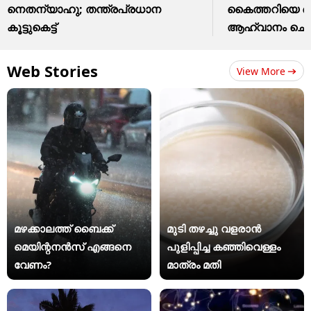
നെതന്യാഹു; തന്ത്രപ്രധാന
കൈത്തറിയെ നെ
കൂട്ടുകെട്ട്
ആഹ്വാനം ചെയ
Web Stories
View More
മഴക്കാലത്ത് ബൈക്ക്
മുടി തഴച്ചു വളരാൻ
മെയിന്റനൻസ് എങ്ങനെ
പുളിപ്പിച്ച കഞ്ഞിവെള്ളം
വേണം?
മാത്രം മതി