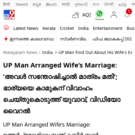
हिन्दी 
News9
ಕನ್ನಡ
తెలుగు
मराठी
ગુજરાતી
বাংলা
ਪੰਜਾਬੀ
தமிழ்
म
5
AQI
Kerala
Latest News
Kerala
Cricket
India
Entertainment
Bus
ഇന്നത്തെ കാലാവസ്ഥ
സ്വർണവില
ഫിഫ ലോകകപ്പ് 2026
India
Malayalam News
India
> UP Man Find Out About His Wife's Extra
Entertainment
UP Man Arranged Wife’s Marriage:
Business
‘അവൾ സന്തോഷിച്ചാൽ മാത്രം മതി’;
Education
ഭാര്യയെ കാമുകന് വിവാഹം
Sports
ചെയ്തുകൊടുത്ത് യുവാവ്, വിഡിയോ
Lifestyle
വൈറൽ
world
UP Man Arranged Wife's Marriage:
ഉത്തർപ്രദേശിലെ സന്ത് കബീർ നഗർ