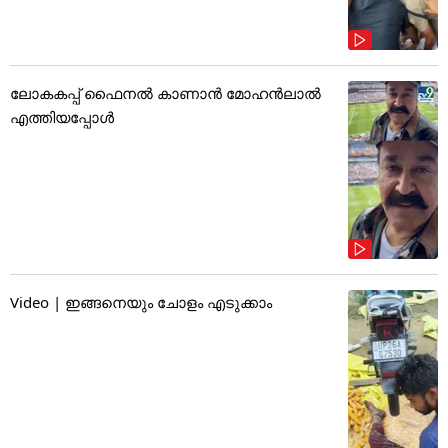
ലോകകപ്പ് ഫൈനൽ കാണാൻ മോഹൻലാൽ
എത്തിയപ്പോൾ
Video | ഇങ്ങനെയും ചോളം എടുക്കാം