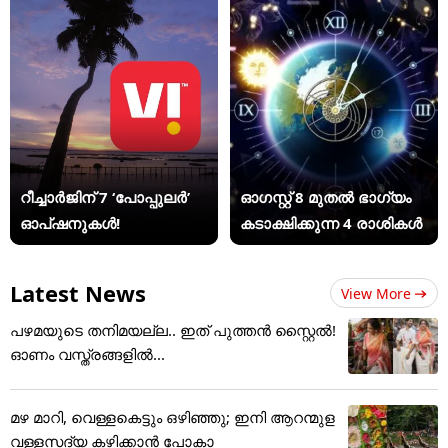
റീച്ചാർജിന് 7 ‘പോപ്പുലർ’
ഓഗസ്റ്റ് 8 മുതൽ ഭാഗ്യം
ഓപ്ഷനുകൾ!
കടാക്ഷിക്കുന്ന 4 രാശികൾ
Latest News
View More
പഴമയുടെ തനിമയല്ല.. ഇത് പുത്തൻ സ്റ്റൈൽ!
ഓണം വസ്ത്രങ്ങളിൽ...
മഴ മാറി, വെള്ളകെട്ടും ഒഴിഞ്ഞു; ഇനി ആറന്മുള
വള്ളസദ്യ കഴിക്കാൻ പോകാ