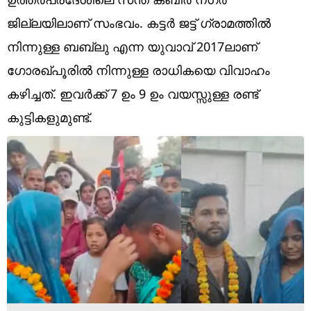
Technology
ജില്ലയിലാണ് സംഭവം. കട്ടർ ജട്ട് ഗ്രാമത്തിൽ
Religion
നിന്നുള്ള ബബ്ലു എന്ന യുവാവ് 2017ലാണ്
Web Story
ഗോരഖ്പൂരിൽ നിന്നുള്ള രാധികയെ വിവാഹം
കഴിച്ചത്. ഇവർക്ക് 7 ഉം 9 ഉം വയസ്സുള്ള രണ്ട്
Photo
കുട്ടികളുമുണ്ട്.
Short Videos