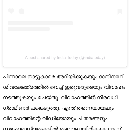
A post shared by India Today (@indiatoday)
പിന്നാലെ നാട്ടുകാരെ അറിയിക്കുകയും ദാനിനാഥ്
ശിവക്ഷേത്രത്തിൽ വെച്ച് ഇരുവരുടെയും വിവാഹം
നടത്തുകയും ചെയ്തു. വിവാഹത്തിൽ നിരവധി
ഗ്രാമീണർ പങ്കെടുത്തു. എന്ത് തന്നെയായലും
വിവാഹത്തിന്റെ വിഡിയോയും ചിത്രങ്ങളും
സമൂഹമാധ്യമങ്ങളിൽ വൈറലായിരിക്കുകയാണ്.