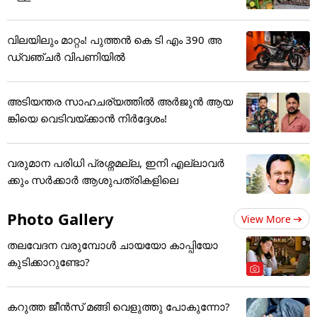
വിലയിലും മാറ്റം! പുത്തൻ കെ ടി എം 390 അ
ഡ്വഞ്ചർ വിപണിയിൽ
അടിയന്തര സാഹചര്യത്തിൽ അർജുൻ ആയ
ങ്കിയെ വെടിവയ്ക്കാൻ നിർദ്ദേശം!
വരുമാന പരിധി പ്രശ്നമല്ല, ഇനി എല്ലാവർ
ക്കും സർക്കാർ ആശുപത്രികളിലെ
Photo Gallery
View More
തലവേദന വരുമ്പോൾ ചായയോ കാപ്പിയോ
കുടിക്കാറുണ്ടോ?
കറുത്ത ജീൻസ് മങ്ങി വെളുത്തു പോകുന്നോ?