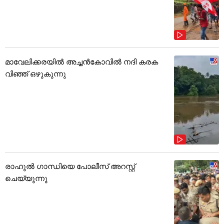
മാവേലിക്കരയിൽ അച്ചൻകോവിൽ നദി കരക
വിഞ്ഞ് ഒഴുകുന്നു
രാഹുൽ ഗാന്ധിയെ പോലീസ് അറസ്റ്റ്
ചെയ്യുന്നു