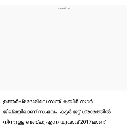
ഉത്തർപ്രദേശിലെ സന്ത് കബീർ നഗർ
ജില്ലയിലാണ് സംഭവം. കട്ടർ ജട്ട് ഗ്രാമത്തിൽ
നിന്നുള്ള ബബ്ലു എന്ന യുവാവ് 2017ലാണ്