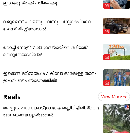
ഈ ഒരു ട്രിക്ക് പരീക്ഷിക്കൂ
വരുമെന്ന് പറഞ്ഞു... വന്നു... സ്കോർപിയോ
ഫേസ് ലിഫ്റ്റ് മോഡൽ
റെഡ്മി നോട്ട് 17 5G ഇന്ത്യയിലെത്തിയത്
വെറുതേയാകില്ല!
ഇതെന്ത് മറിമായം? 97 കിലോ ഭാരമുള്ള താരം
ഇംഗ്ലണ്ട് പര്യടനത്തില്‍!
Reels
View More
മലപ്പുറം പാണക്കാട് ഉണ്ടായ മണ്ണിടിച്ചിലിൻ്റെ ഭ
യാനകമായ ദൃശ്യങ്ങൾ