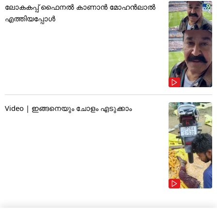
ലോകകപ്പ് ഫൈനൽ കാണാൻ മോഹൻലാൽ
എത്തിയപ്പോൾ
Video | ഇങ്ങനെയും ചോളം എടുക്കാം