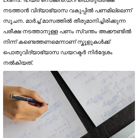
Technology
നടത്താൻ വിദ്യാഭ്യാസ വകുപ്പിൽ പണമില്ലെന്ന്
Religion
സൂചന. മാർച്ച് മാസത്തിൽ തീരുമാനിച്ചിരിക്കുന്ന
Web Story
പരീക്ഷ നടത്താനുള്ള പണം സ്വന്തം അക്കൗണ്ടിൽ
നിന്ന് കണ്ടെത്തണമെന്നാണ് സ്കൂളുകൾക്ക്
Photo
പൊതുവിദ്യാഭ്യാസ ഡയറക്ടർ നിർദ്ദേശം
Short Videos
നൽകിയത്.