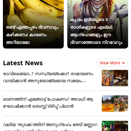
കുംഭം ഉൾപ്പെടെ 3
രണ്ട് ഏത്തപ്പഴം ദിവസവും
രാശികളുടെ എല്ലാ
കഴിക്കണം! കാരണം
ആഗ്രഹങ്ങളും ഈ
അറിയാമോ
ദിവസത്തോടെ നിറവേറും
Latest News
View More
രാവിലെയോ..? സന്ധ്യയ്ക്കൊ? രാമായണം
വായിക്കാൻ അനുയോജ്യമായ സമയം....
ഓണത്തിന് എങ്ങോട്ട് പോകണം? അവധി ആ
ഘോഷിക്കാൻ ബെസ്റ്റ് ട്രിപ്പ് പ്ലാൻ
വലിയ 'തുടക്ക'ത്തിന് അനുഗ്രഹം തേടി മണ്ണാറ