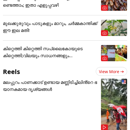
ണ്ടെത്താം; ഇതാ എളുപ്പവഴി
മുഖക്കുരുവും പാടുകളും മാറും, ചർമ്മകാന്തിക്ക്
ഈ ഇല മതി!
കിറ്റെത്തി കിറ്റെത്തി സപ്ലൈകോയുടെ
കിറ്റെത്തി;വിലയും സാധനങ്ങളും...
Reels
View More
മലപ്പുറം പാണക്കാട് ഉണ്ടായ മണ്ണിടിച്ചിലിൻ്റെ ഭ
യാനകമായ ദൃശ്യങ്ങൾ