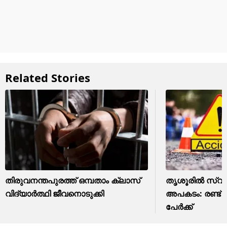
Related Stories
തിരുവനന്തപുരത്ത് ഒമ്പതാം ക്ലാസ്
തൃശൂരിൽ സ്വ
വിദ്യാർത്ഥി ജീവനൊടുക്കി
അപകടം: രണ്ട് പ
പേർക്ക്