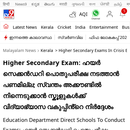
हिन्दी 
News9
ಕನ್ನಡ
తెలుగు
मराठी
ગુજરાતી
বাংলা
ਪੰਜਾਬੀ
தமிழ்
म
5
AQI
Kerala
Latest News
Kerala
Cricket
India
Entertainment
Bus
ഇന്നത്തെ കാലാവസ്ഥ
സ്വർണവില
ഫിഫ ലോകകപ്പ് 2026
India
Malayalam News
Kerala
> Higher Secondary Exams In Crisis E
Entertainment
Higher Secondary Exam: ഹയർ
Business
സെക്കൻഡറി പൊതുപരീക്ഷ നടത്താൻ
Education
പണമില്ല; സ്വന്തം അക്കൗണ്ടിൽ
Sports
നിന്നെടുക്കാൻ സ്കൂളുകൾക്ക്
Lifestyle
വിദ്യാഭ്യാസ വകുപ്പിൻ്റെ നിർദ്ദേശം
world
Education Department Direct Schools To Conduct
Exams: ഹയർ സെക്കൻഡറി പൊതുപരീക്ഷ