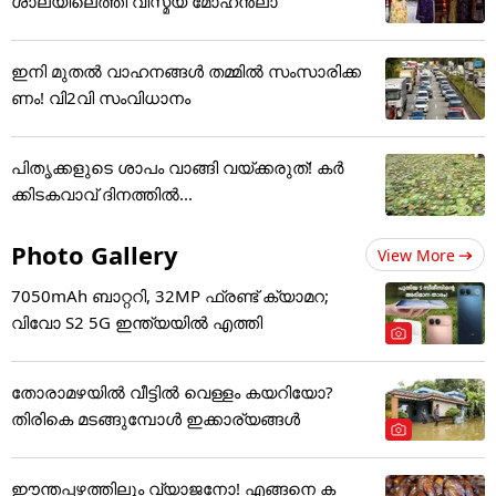
ശാലയിലെത്തി വിസ്മയ മോഹൻലാ
ഇനി മുതൽ വാഹനങ്ങൾ തമ്മിൽ സംസാരിക്ക
ണം! വി2വി സംവിധാനം
പിതൃക്കളുടെ ശാപം വാങ്ങി വയ്ക്കരുത്! കർ
ക്കിടകവാവ് ദിനത്തിൽ...
Photo Gallery
View More
7050mAh ബാറ്ററി, 32MP ഫ്രണ്ട് ക്യാമറ;
വിവോ S2 5G ഇന്ത്യയിൽ എത്തി
തോരാമഴയിൽ വീട്ടിൽ വെള്ളം കയറിയോ?
തിരികെ മടങ്ങുമ്പോൾ ഇക്കാര്യങ്ങൾ
ഈന്തപ്പഴത്തിലും വ്യാജനോ! എങ്ങനെ ക