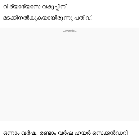
വിദ്യാഭ്യാസ വകുപ്പിന്
മടക്കിനൽകുകയായിരുന്നു പതിവ്.
ഒന്നാം വർഷ, രണ്ടാം വർഷ ഹയർ സെക്കൻഡറി