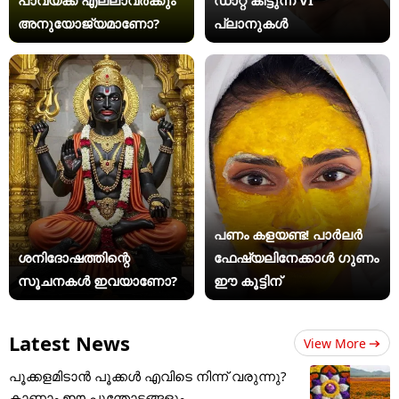
അനുയോജ്യമാണോ?
പ്ലാനുകൾ
പണം കളയണ്ട! പാർലർ
ശനിദോഷത്തിന്റെ
ഫേഷ്യലിനേക്കാൾ ​ഗുണം
സൂചനകൾ ഇവയാണോ?
ഈ കൂട്ടിന്
Latest News
View More
പൂക്കളമിടാൻ പൂക്കൾ എവിടെ നിന്ന് വരുന്നു?
കാണാം ഈ പൂന്തോട്ടങ്ങളും