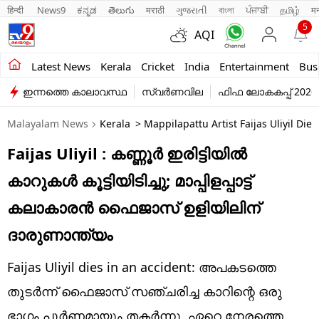
हिन्दी 
News9
ಕನ್ನಡ
తెలుగు
मराठी
ગુજરાતી
বাংলা
ਪੰਜਾਬੀ
தமிழ்
म
5
AQI
Kerala
Latest News
Kerala
Cricket
India
Entertainment
Bus
ഇന്നത്തെ കാലാവസ്ഥ
സ്വർണവില
ഫിഫ ലോകകപ്പ് 2026
India
Malayalam News
Kerala
> Mappilapattu Artist Faijas Uliyil Die
Entertainment
Faijas Uliyil : കണ്ണൂര്‍ ഇരിട്ടിയിൽ
Business
കാറുകൾ കൂട്ടിയിടിച്ചു; മാപ്പിളപ്പാട്ട്
Education
കലാകാരൻ ഫൈജാസ് ഉളിയിലിന്‌
Sports
ദാരുണാന്ത്യം
Lifestyle
Faijas Uliyil dies in an accident: അപകടത്തെ
world
തുടര്‍ന്ന് ഫൈജാസ് സഞ്ചരിച്ച കാറിന്റെ ഒരു
ഭാഗം പൂര്‍ണമായും തകര്‍ന്നു. ഏറെ നേരത്തെ