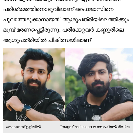
Technology
പരിശ്രമത്തിനൊടുവിലാണ് ഫൈജാസിനെ
Religion
പുറത്തെടുക്കാനായത്. ആശുപത്രിയിലെത്തിക്കും
മുമ്പ് മരണപ്പെട്ടിരുന്നു. പരിക്കേറ്റവര്‍ കണ്ണൂരിലെ
Web Story
ആശുപത്രിയില്‍ ചികിത്സയിലാണ്
Photo
Short Videos
ഫൈജാസ് ഉളിയില്‍
Image Credit source: സോഷ്യല്‍ മീഡിയ