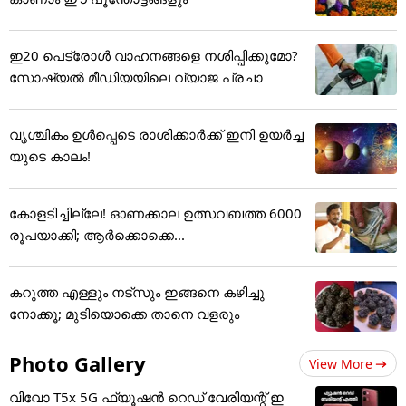
ഇ20 പെട്രോൾ വാഹനങ്ങളെ നശിപ്പിക്കുമോ?
സോഷ്യൽ മീഡിയയിലെ വ്യാജ പ്രചാ
വൃശ്ചികം ഉൾപ്പെടെ രാശിക്കാർക്ക് ഇനി ഉയർച്ച
യുടെ കാലം!
കോളടിച്ചില്ലേ! ഓണക്കാല ഉത്സവബത്ത 6000
രൂപയാക്കി; ആർക്കൊക്കെ...
കറുത്ത എള്ളും നട്സും ഇങ്ങനെ കഴിച്ചു
നോക്കൂ; മുടിയൊക്കെ താനെ വളരും
Photo Gallery
View More
വിവോ T5x 5G ഫ്യൂഷൻ റെഡ് വേരിയന്റ് ഇ