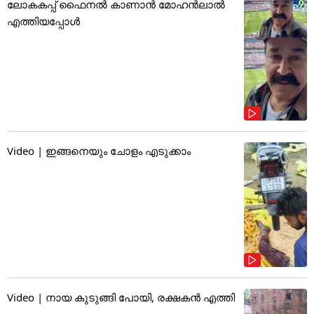
ലോകകപ്പ് ഫൈനൽ കാണാൻ മോഹൻലാൽ
എത്തിയപ്പോൾ
Video | ഇങ്ങനെയും ചോളം എടുക്കാം
Video | നായ കുടുങ്ങി പോയി, രക്ഷകൻ എത്തി