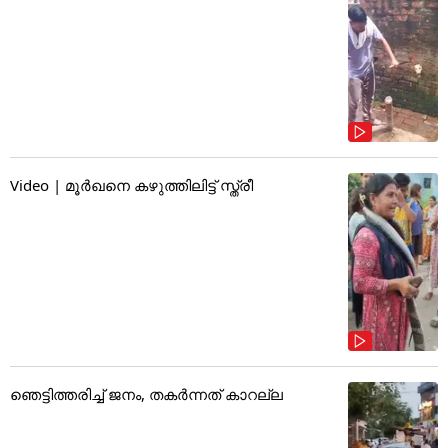
Video | മൂർഖനെ കഴുത്തിലിട്ട് സ്ത്രീ
ഞെട്ടിത്തരിച്ച് ജനം, തകർന്നത് കാറല്ല