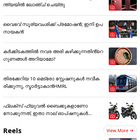
ന്ത്യയിൽ ലോഞ്ച് ചെയ്തു
വൈഭവ് സൂര്യവംശിക്ക് പ്രമോഷന്‍; ഇനി ഉപ
നായകന്‍
കർക്കിടകത്തിൽ നവര അരി കഴിക്കുന്നതിൻ്റെ
ഗുണങ്ങൾ അറിയാമോ?
തിരക്കേറിയ 10 മെട്രോ സ്റ്റേഷനുകൾ നവീക
രിക്കുന്നു, സ്മാർട്ടാകാൻHMRL
ഫ്ലക്സ് ഫ്യുവൽ ബൈക്കുകളാണോ
നോക്കുന്നത്, ഇതാ നാല് ഓപ്ഷനുകൾ...
Reels
View More