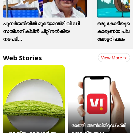
പുനർജനിയിൽ മുഖ്യമന്ത്രി വി ഡി
ഒരു കോടിയുടെ
സതീശന് ക്ലീൻ ചിറ്റ് നൽകിയ
കാരുണ്യ പ്ലസ്
നടപടി...
ലോട്ടറിഫലം
Web Stories
View More
രാത്രി അ‌ൺലിമിറ്റഡ് ഫ്രീ
പാവയ്ക്ക എല്ലാവർക്കും
ഡാറ്റ കിട്ടുന്ന VI