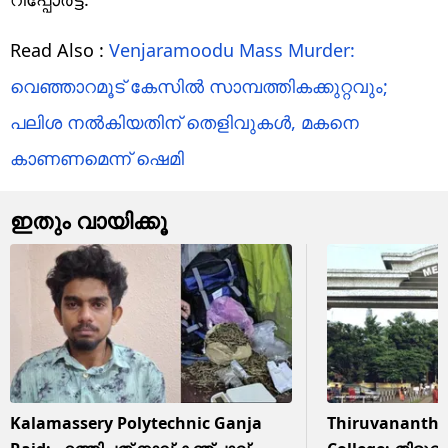
Read Also :
Venjaramoodu Mass Murder:
വെഞ്ഞാറമൂട് കേസിൽ സാമ്പത്തികക്കുറ്റവും;
പലിശ നൽകിയതിന് തെളിവുകൾ, മകനെ
കാണണമെന്ന് ഷെമി
ഇതും വായിക്കൂ
Kalamassery Polytechnic Ganja
Thiruvanantha