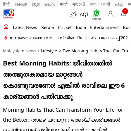
हिन्दी 
News9
ಕನ್ನಡ
తెలుగు
मराठी
ગુજરાતી
বাংলা
ਪੰਜਾਬੀ
தமிழ்
म
5
AQI
Kerala
Latest News
Kerala
Cricket
India
Entertainment
Bus
ഇന്നത്തെ കാലാവസ്ഥ
സ്വർണവില
ഫിഫ ലോകകപ്പ് 2026
India
Malayalam News
Lifestyle
> Five Morning Habits That Can Trans
Entertainment
Best Morning Habits: ജീവിതത്തിൽ
Business
അത്ഭുതകരമായ മാറ്റങ്ങൾ
Education
കൊണ്ടുവരണോ! എങ്കിൽ രാവിലെ ഈ 6
Sports
കാര്യങ്ങൾ പതിവാക്കൂ
Lifestyle
Morning Habits That Can Transform Your Life for
world
the Better: താഴെ പറയുന്ന അഞ്ച് കാര്യങ്ങൾ
ചെയ്യുന്നത് പതിയാവാക്കിയാൽ നമ്മളിൽ