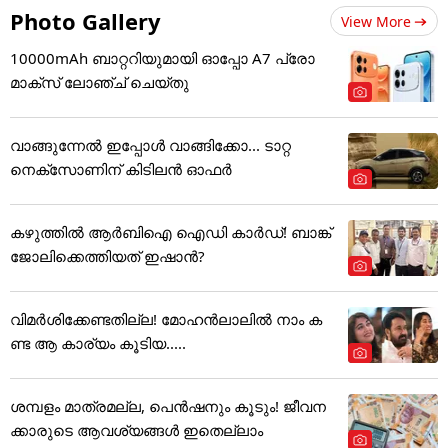
Photo Gallery
View More
10000mAh ബാറ്ററിയുമായി ഓപ്പോ A7 പ്രോ
മാക്സ് ലോഞ്ച് ചെയ്തു
വാങ്ങുന്നേൽ ഇപ്പോൾ വാങ്ങിക്കോ... ടാറ്റ
നെക്സോണിന് കിടിലൻ ഓഫർ
കഴുത്തില്‍ ആര്‍ബിഐ ഐഡി കാര്‍ഡ്! ബാങ്ക്
ജോലിക്കെത്തിയത് ഇഷാന്‍?
വിമർശിക്കേണ്ടതില്ല! മോഹൻലാലിൽ നാം ക
ണ്ട ആ കാര്യം കൂടിയ.....
ശമ്പളം മാത്രമല്ല, പെൻഷനും കൂടും! ജീവന
ക്കാരുടെ ആവശ്യങ്ങൾ ഇതെല്ലാം