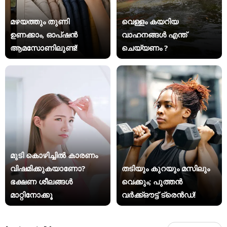
മഴയത്തും തുണി
വെള്ളം കയറിയ
ഉണക്കാം, ഓപ്ഷൻ
വാഹനങ്ങൾ എന്ത്
ആമസോണിലുണ്ട്!
ചെയ്യണം ?
മുടി കൊഴിച്ചിൽ കാരണം
വിഷമിക്കുകയാണോ?
തടിയും കുറയും മസിലും
ഭക്ഷണ ശീലങ്ങൾ
വെക്കും; പുത്തൻ
മാറ്റിനോക്കൂ
വർക്ക്ഔട്ട് ട്രെൻഡ്!