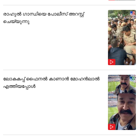
രാഹുൽ ഗാന്ധിയെ പോലീസ് അറസ്റ്റ്
ചെയ്യുന്നു
ലോകകപ്പ് ഫൈനൽ കാണാൻ മോഹൻലാൽ
എത്തിയപ്പോൾ