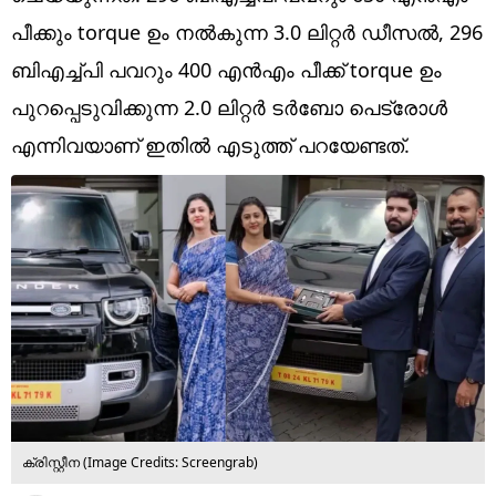
Technology
പീക്കും torque ഉം നല്‍കുന്ന 3.0 ലിറ്റര്‍ ഡീസല്‍, 296
Religion
ബിഎച്ച്പി പവറും 400 എന്‍എം പീക്ക് torque ഉം
പുറപ്പെടുവിക്കുന്ന 2.0 ലിറ്റര്‍ ടര്‍ബോ പെട്രോള്‍
Web Story
എന്നിവയാണ് ഇതില്‍ എടുത്ത് പറയേണ്ടത്.
Photo
Short Videos
ക്രിസ്റ്റീന (Image Credits: Screengrab)