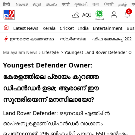
हिन्दी 
News9
ಕನ್ನಡ
తెలుగు
मराठी
ગુજરાતી
বাংলা
ਪੰਜਾਬੀ
தமிழ்
म
5
AQI
Kerala
Latest News
Kerala
Cricket
India
Entertainment
Bus
ഇന്നത്തെ കാലാവസ്ഥ
സ്വർണവില
ഫിഫ ലോകകപ്പ് 2026
India
Malayalam News
Lifestyle
> Youngest Land Rover Defender Owne
Entertainment
Youngest Defender Owner:
Business
കേരളത്തിലെ പ്രായം കുറഞ്ഞ
Education
ഡിഫന്‍ഡര്‍ ഉടമ; ആരാണ് ഈ
Sports
സുന്ദരിയെന്ന് മനസിലായോ?
Lifestyle
Land Rover Defender: ഒട്ടനവധി എഞ്ചിന്‍
world
ഓപ്ഷനുകളാണ് ഡിഫന്‍ഡര്‍ വാഗ്ദാനം
ചെയ്യുന്നത്. 296 ബിഎച്ച്പി പവറും 650 എന്‍എം