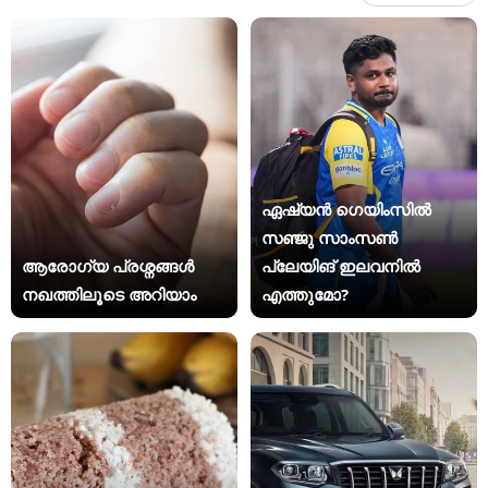
ഏഷ്യന്‍ ഗെയിംസില്‍
സഞ്ജു സാംസണ്‍
ആരോഗ്യ പ്രശ്നങ്ങൾ
പ്ലേയിങ് ഇലവനില്‍
നഖത്തിലൂടെ അറിയാം
എത്തുമോ?