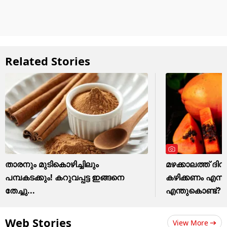
Related Stories
താരനും മുടികൊഴിച്ചിലും
മഴക്കാലത്ത് ദി
പമ്പകടക്കും! കറുവപ്പട്ട ഇങ്ങനെ
കഴിക്കണം എന്ന്
തേച്ചു...
എന്തുകൊണ്ട്?
Web Stories
View More