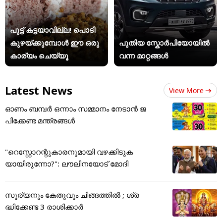
പുട്ട് കട്ടയാവില്ല! പൊടി
കുഴയ്ക്കുമ്പോൾ ഈ ഒരു
പുതിയ സ്കോർപിയോയിൽ
കാര്യം ചെയ്യൂ
വന്ന മാറ്റങ്ങൾ
Latest News
View More
ഓണം ബമ്പര്‍ ഒന്നാം സമ്മാനം നേടാന്‍ ജ
പിക്കേണ്ട മന്ത്രങ്ങള്‍
"റെസ്റ്റോറന്റുകാരനുമായി വഴക്കിടുക
യായിരുന്നോ?": ലൗലിനയോട് മോദി
സൂര്യനും കേതുവും ചിങ്ങത്തിൽ ; ശ്ര
ദ്ധിക്കേണ്ട 3 രാശിക്കാർ