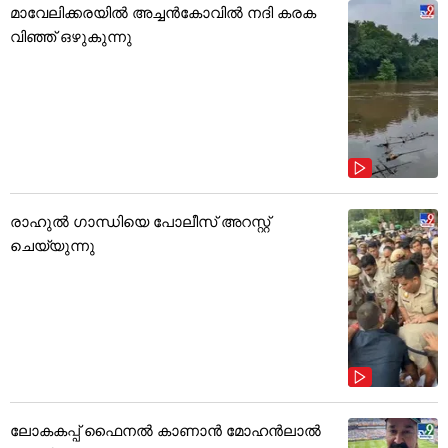
മാവേലിക്കരയിൽ അച്ചൻകോവിൽ നദി കരക
വിഞ്ഞ് ഒഴുകുന്നു
രാഹുൽ ഗാന്ധിയെ പോലീസ് അറസ്റ്റ്
ചെയ്യുന്നു
ലോകകപ്പ് ഫൈനൽ കാണാൻ മോഹൻലാൽ