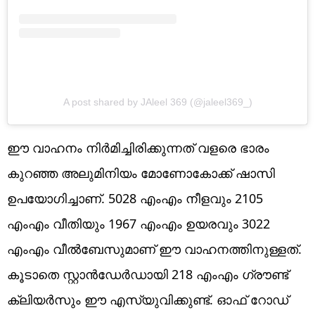
A post shared by JAleel 369 (@jaleel369_)
ഈ വാഹനം നിര്‍മിച്ചിരിക്കുന്നത് വളരെ ഭാരം
കുറഞ്ഞ അലുമിനിയം മോണോകോക്ക് ഷാസി
ഉപയോഗിച്ചാണ്. 5028 എംഎം നീളവും 2105
എംഎം വീതിയും 1967 എംഎം ഉയരവും 3022
എംഎം വീല്‍ബേസുമാണ് ഈ വാഹനത്തിനുള്ളത്.
കൂടാതെ സ്റ്റാന്‍ഡേര്‍ഡായി 218 എംഎം ഗ്രൗണ്ട്
ക്ലിയര്‍സും ഈ എസ്‌യുവിക്കുണ്ട്. ഓഫ് റോഡ്