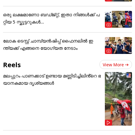
ഒരു ലക്ഷമാണോ ബഡ്ജ്റ്റ്, ഇതാ നിങ്ങൾക്ക് പ
റ്റിയ 5 സ്കൂട്ടറുകൾ...
ലോക ടെസ്റ്റ് ചാമ്പ്യൻഷിപ്പ് ഫൈനലിൽ ഇ
ന്ത്യക്ക് എങ്ങനെ യോഗ്യത നേടാം
Reels
View More
മലപ്പുറം പാണക്കാട് ഉണ്ടായ മണ്ണിടിച്ചിലിൻ്റെ ഭ
യാനകമായ ദൃശ്യങ്ങൾ