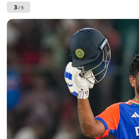
3
/ 5