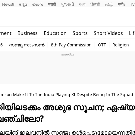
News9
ಕನ್ನಡ
తెలుగు
मराठी
ગુજરાતી
বাংলা
ਪੰਜਾਬੀ
தமிழ்
मनी9
TV
Lifestyle
Religion
nment
Business
Education
Sports
Short Videos
Li
world
Web Stor
26
സഞ്ജു സാംസൺ
8th Pay Commission
OTT
Religion
Technology
Photo
amson Make It To The India Playing XI Despite Being In The Squad
 രീതിയിലടക്കം അശുഭ സൂചന; ഏഷ്യ
 ബെഞ്ചിലോ?
്ലേയിങ് ഇലവനില്‍ സഞ്ജു ഉള്‍പ്പെടുമോയെന്നതില