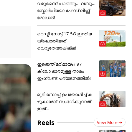
വരുമെന്ന് പറഞ്ഞു... വന്നു...
സ്കോർപിയോ ഫേസ് ലിഫ്റ്റ്
മോഡൽ
റെഡ്മി നോട്ട് 17 5G ഇന്ത്യ
യിലെത്തിയത്
വെറുതേയാകില്ല!
ഇതെന്ത് മറിമായം? 97
കിലോ ഭാരമുള്ള താരം
ഇംഗ്ലണ്ട് പര്യടനത്തില്‍!
മുടി സോപ്പ് ഉപയോഗിച്ച് ക
ഴുകാമോ? സംഭവിക്കുന്നത്
ഇത്...
Reels
View More