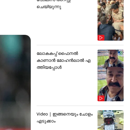
ചെയ്യുന്നു
ലോകകപ്പ് ഫൈനൽ
കാണാൻ മോഹൻലാൽ എ
ത്തിയപ്പോൾ
Video | ഇങ്ങനെയും ചോളം
എടുക്കാം