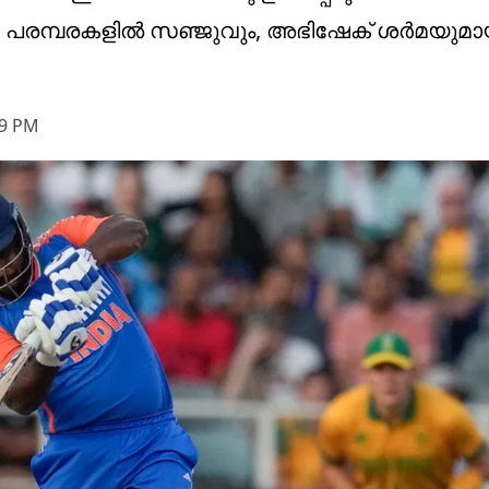
 പരമ്പരകളില്‍ സഞ്ജുവും, അഭിഷേക് ശര്‍മയുമായ
39 PM