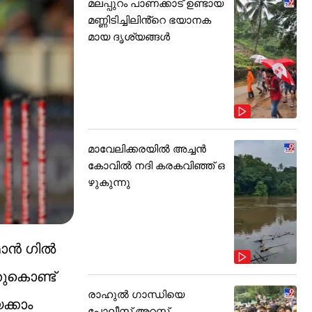
മലപ്പുറം പാണക്കാട് ഉണ്ടായ
മണ്ണിടിച്ചിലിൻ്റെ ഭയാനക
മായ ദൃശ്യങ്ങൾ
മാവേലിക്കരയിൽ അച്ചൻ
കോവിൽ നദി കരകവിഞ്ഞ് ഒ
ഴുകുന്നു
്‍ ഗില്‍
തുകൊണ്ട്
രാഹുൽ ഗാന്ധിയെ
ക്കാം
പോലീസ് അറസ്റ്റ്