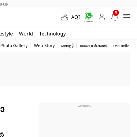
9-UP
5
AQI
Short Videos
festyle
World
Technology
y
Photo Gallery
Web Story
മമ്മൂട്ടി
മോഹൻലാൽ
ശബരിമല
ാ
്‍