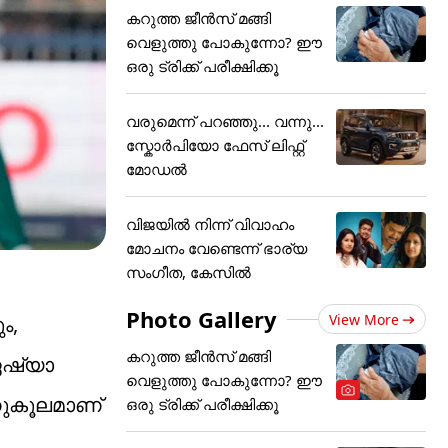
കറുത്ത ജീൻസ് മങ്ങി
വെളുത്തു പോകുന്നോ? ഈ
ഒരു ട്രിക്ക് പരീക്ഷിക്കൂ
വരുമെന്ന് പറഞ്ഞു... വന്നു...
സ്കോർപിയോ ഫേസ് ലിഫ്റ്റ്
മോഡൽ
വിജയിൽ നിന്ന് വിവാഹം
മോചനം വേണ്ടെന്ന് ഭാര്യ
സം​ഗീത, കേസിൽ
Photo Gallery
View More
ം,
കറുത്ത ജീൻസ് മങ്ങി
 ഏഷ്യാ
വെളുത്തു പോകുന്നോ? ഈ
അനുകൂലമാണ്
ഒരു ട്രിക്ക് പരീക്ഷിക്കൂ