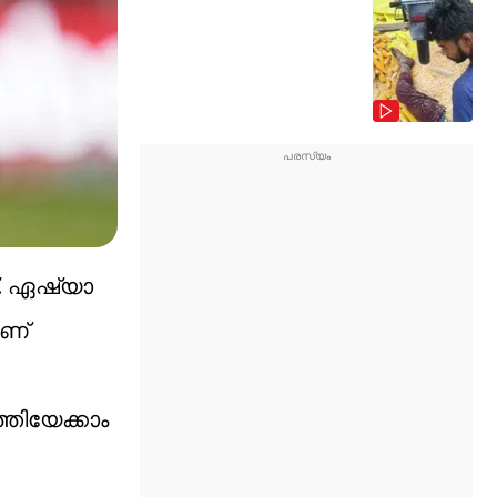
ത്. ഏഷ്യാ
ാണ്
്തിയേക്കാം