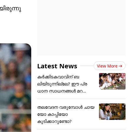
ിരുന്നു
Latest News
View More
കർക്കിടകവാവിന് ബ
ലിയിടുന്നില്ലേ? ഈ പ്ര
ധാന സാധനങ്ങൾ മറ
ക്കാതെ കരുതണം
തലവേദന വരുമ്പോൾ ചായ
യോ കാപ്പിയോ
കുടിക്കാറുണ്ടോ?