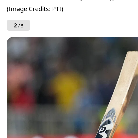
(Image Credits: PTI)
2
/ 5