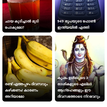
ചായ കുടിച്ചാൽ മുടി
949 രൂപയുടെ ഫോൺ
പോകുമോ?
ഇന്ത്യയിൽ എത്തി
കുംഭം ഉൾപ്പെടെ 3
രണ്ട് ഏത്തപ്പഴം ദിവസവും
രാശികളുടെ എല്ലാ
കഴിക്കണം! കാരണം
ആഗ്രഹങ്ങളും ഈ
അറിയാമോ
ദിവസത്തോടെ നിറവേറും