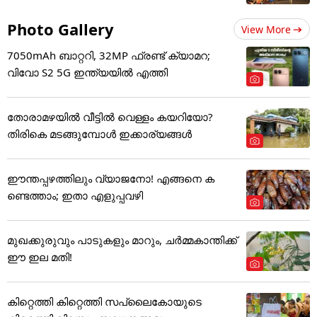
Photo Gallery
View More
7050mAh ബാറ്ററി, 32MP ഫ്രണ്ട് ക്യാമറ;
വിവോ S2 5G ഇന്ത്യയിൽ എത്തി
തോരാമഴയിൽ വീട്ടിൽ വെള്ളം കയറിയോ?
തിരികെ മടങ്ങുമ്പോൾ ഇക്കാര്യങ്ങൾ
ഈന്തപ്പഴത്തിലും വ്യാജനോ! എങ്ങനെ ക
ണ്ടെത്താം; ഇതാ എളുപ്പവഴി
മുഖക്കുരുവും പാടുകളും മാറും, ചർമ്മകാന്തിക്ക്
ഈ ഇല മതി!
കിറ്റെത്തി കിറ്റെത്തി സപ്ലൈകോയുടെ