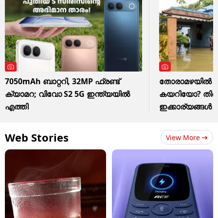
7050mAh ബാറ്ററി, 32MP ഫ്രണ്ട്
തോരാമഴയിൽ വീട
ക്യാമറ; വിവോ S2 5G ഇന്ത്യയിൽ
കയറിയോ? തിരി
എത്തി
ഇക്കാര്യങ്ങൾ
Web Stories
View More