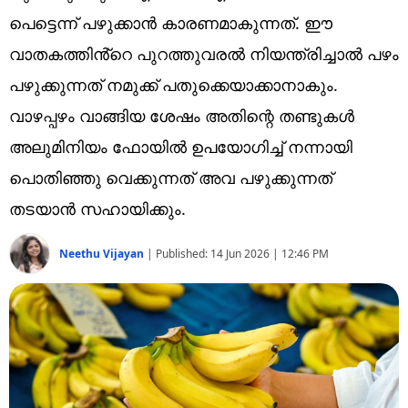
Technology
പെട്ടെന്ന് പഴുക്കാൻ കാരണമാകുന്നത്. ഈ
Religion
വാതകത്തിൻ്റെ പുറത്തുവരൽ നിയന്ത്രിച്ചാൽ പഴം
പഴുക്കുന്നത് നമുക്ക് പതുക്കെയാക്കാനാകും.
Web Story
വാഴപ്പഴം വാങ്ങിയ ശേഷം അതിന്റെ തണ്ടുകൾ
Photo
അലുമിനിയം ഫോയിൽ ഉപയോഗിച്ച് നന്നായി
Short Videos
പൊതിഞ്ഞു വെക്കുന്നത് അവ പഴുക്കുന്നത്
തടയാൻ സഹായിക്കും.
Neethu Vijayan
|
Published:
14 Jun 2026 | 12:46 PM