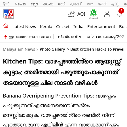
हिन्दी 
News9
ಕನ್ನಡ
తెలుగు
मराठी
ગુજરાતી
বাংলা
ਪੰਜਾਬੀ
தமிழ்
म
5
AQI
Kerala
Latest News
Kerala
Cricket
India
Entertainment
Bus
ഇന്നത്തെ കാലാവസ്ഥ
സ്വർണവില
ഫിഫ ലോകകപ്പ് 2026
India
Malayalam News
Photo Gallery
> Best Kitchen Hacks To Preven
Entertainment
Kitchen Tips: വാഴപ്പഴത്തിൻ്റെ ആയുസ്സ്
Business
കൂട്ടാം; അമിതമായി പഴുത്തുപോകുന്നത്
Education
തടയാനുള്ള ചില നാടൻ വഴികൾ
Sports
Banana Overripening Prevention Tips: വാഴപ്പഴം
Lifestyle
പഴുക്കുന്നത് എങ്ങനെയെന്ന് ആദ്യം
മനസ്സിലാക്കുക. വാഴപ്പഴത്തിൻ്റെ തണ്ടിൽ നിന്ന്
world
പുറത്തുവരുന്ന എഥിലീൻ എന്ന വാതകമാണ് പഴം