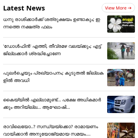
Latest News
View More
ധനു രാശിക്കാർക്ക് ശത്രുക്ഷയം ഉണ്ടാകും; ഇ
ന്നത്തെ നക്ഷത്ര ഫലം
'ഡോൾഫിൻ' എത്തി, തീവ്രമഴ വലയ്ക്കും; എട്ട്
ജില്ലക്കാർ ശ്രദ്ധിച്ചോണേ
പുലര്‍ച്ചെയും പ്രഖ്യാപനം; കൂടുതല്‍ ജില്ലക
ളില്‍ അവധി
കൈയ്യിൽ എല്ലാമുണ്ട്... പക്ഷേ അധികമാർ
ക്കും അറിയില്ല... ആഘോഷി...
രാവിലെയോ..? സന്ധ്യയ്ക്കൊ? രാമായണം
വായിക്കാൻ അനുയോജ്യമായ സമയം....