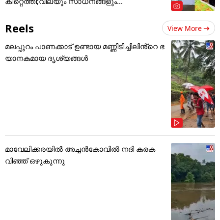
കിറ്റെത്തി;വിലയും സാധനങ്ങളും...
Reels
View More
മലപ്പുറം പാണക്കാട് ഉണ്ടായ മണ്ണിടിച്ചിലിൻ്റെ ഭ
യാനകമായ ദൃശ്യങ്ങൾ
മാവേലിക്കരയിൽ അച്ചൻകോവിൽ നദി കരക
വിഞ്ഞ് ഒഴുകുന്നു