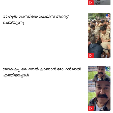
രാഹുൽ ഗാന്ധിയെ പോലീസ് അറസ്റ്റ്
ചെയ്യുന്നു
ലോകകപ്പ് ഫൈനൽ കാണാൻ മോഹൻലാൽ
എത്തിയപ്പോൾ