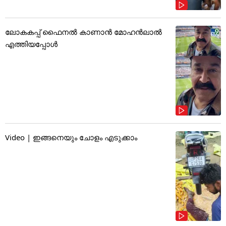
ലോകകപ്പ് ഫൈനൽ കാണാൻ മോഹൻലാൽ
എത്തിയപ്പോൾ
Video | ഇങ്ങനെയും ചോളം എടുക്കാം