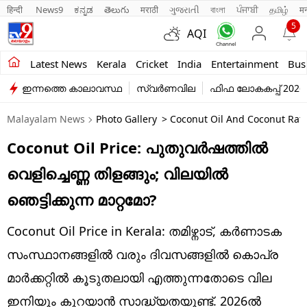
हिन्दी 
News9
ಕನ್ನಡ
తెలుగు
मराठी
ગુજરાતી
বাংলা
ਪੰਜਾਬੀ
தமிழ்
म
5
AQI
Kerala
Latest News
Kerala
Cricket
India
Entertainment
Bus
ഇന്നത്തെ കാലാവസ്ഥ
സ്വർണവില
ഫിഫ ലോകകപ്പ് 2026
India
Malayalam News
Photo Gallery
> Coconut Oil And Coconut Rates
Entertainment
Coconut Oil Price: പുതുവർഷത്തിൽ
Business
വെളിച്ചെണ്ണ തിളങ്ങും; വിലയിൽ
Education
ഞെട്ടിക്കുന്ന മാറ്റമോ?
Sports
Coconut Oil Price in Kerala: തമിഴ്നാട്, കർണാടക
Lifestyle
സംസ്ഥാനങ്ങളിൽ വരും ദിവസങ്ങളിൽ കൊപ്ര
മാർക്കറ്റിൽ കൂടുതലായി എത്തുന്നതോടെ വില
world
ഇനിയും കുറയാൻ സാദ്ധ്യതയുണ്ട്. 2026ൽ