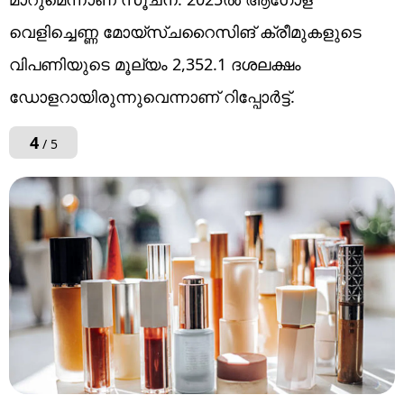
വെളിച്ചെണ്ണ മോയ്‌സ്ചറൈസിങ് ക്രീമുകളുടെ
വിപണിയുടെ മൂല്യം 2,352.1 ദശലക്ഷം
ഡോളറായിരുന്നുവെന്നാണ് റിപ്പോർട്ട്.
4
/ 5