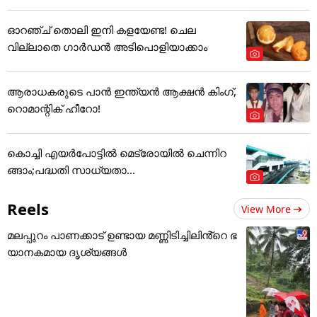
ഓറഞ്ച് തൊലി ഇനി കളയേണ്ട! ചെല
വില്ലാതെ ഗാർഡൻ അടിപൊളിയാക്കാം
ആരാധകരുടെ പാൻ ഇന്ത്യൻ ആക്ഷൻ കിംഗ്,
റൊമാന്റിക് ഹീറോ!
കൊച്ചി എയര്‍പോട്ടില്‍ മെട്രോയില്‍ ചെന്നിറ
ങ്ങാം;പദ്ധതി സാധ്യതാ...
Reels
View More
മലപ്പുറം പാണക്കാട് ഉണ്ടായ മണ്ണിടിച്ചിലിൻ്റെ ഭ
യാനകമായ ദൃശ്യങ്ങൾ