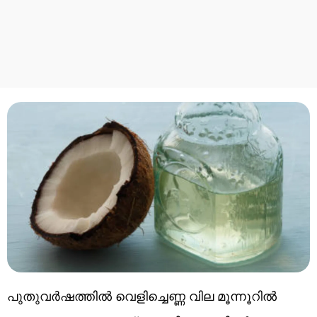
പുതുവർഷത്തിൽ വെളിച്ചെണ്ണ വില മൂന്നൂറിൽ