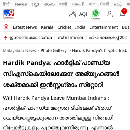
हिन्दी 
News9
ಕನ್ನಡ
తెలుగు
मराठी
ગુજરાતી
বাংলা
ਪੰਜਾਬੀ
தமிழ்
म
5
AQI
Kerala
Latest News
Kerala
Cricket
India
Entertainment
Bus
ഇന്നത്തെ കാലാവസ്ഥ
സ്വർണവില
ഫിഫ ലോകകപ്പ് 2026
India
Malayalam News
Photo Gallery
> Hardik Pandya’s Cryptic Inst
Entertainment
Hardik Pandya: ഹാര്‍ദ്ദിക് പാണ്ഡ്യ
Business
സിഎസ്‌കെയിലേക്കോ? അഭ്യൂഹങ്ങള്‍
Education
ശക്തമാക്കി ഇന്‍സ്റ്റഗ്രാം സ്‌റ്റോറി
Sports
Will Hardik Pandya Leave Mumbai Indians :
Lifestyle
ഹാര്‍ദ്ദിക് പാണ്ഡ്യ മറ്റൊരു ടീമിലേക്ക് ട്രേഡ്
ചെയ്യപ്പെട്ടേക്കുമെന്ന തരത്തിലുള്ള നിരവധി
world
റിപ്പോർട്ടുകളും പുറത്തുവന്നിരുന്നു. എന്നാല്‍