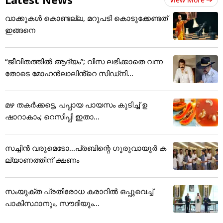
വാക്കുകൾ കൊണ്ടല്ല, മറുപടി കൊടുക്കേണ്ടത്
ഇങ്ങനെ
“ജീവിതത്തിൽ ആദ്യം”; വിസ ലഭിക്കാതെ വന്ന
തോടെ മോഹൻലാലിൻ്റെ സിഡ്നി...
മഴ തകർക്കട്ടെ, പപ്പായ പായസം കുടിച്ച് ഉ
ഷാറാകാം; റെസിപ്പി ഇതാ...
സച്ചിന്‍ വരുമെടോ...പ്രബിന്റെ ഗുരുവായൂര്‍ ക
ല്യാണത്തിന് ക്ഷണം
സംയുക്ത പ്രതിരോധ കരാറിൽ ഒപ്പുവെച്ച്
പാകിസ്ഥാനും, സൗദിയും...