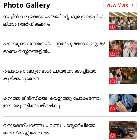
Photo Gallery
View More
സച്ചിന്‍ വരുമെടോ...പ്രബിന്റെ ഗുരുവായൂര്‍ ക
ല്യാണത്തിന് ക്ഷണം
പഴമയുടെ തനിമയല്ല.. ഇത് പുത്തൻ സ്റ്റൈൽ!
ഓണം വസ്ത്രങ്ങളിൽ...
തലവേദന വരുമ്പോൾ ചായയോ കാപ്പിയോ
കുടിക്കാറുണ്ടോ?
കറുത്ത ജീൻസ് മങ്ങി വെളുത്തു പോകുന്നോ?
ഈ ഒരു ട്രിക്ക് പരീക്ഷിക്കൂ
വരുമെന്ന് പറഞ്ഞു... വന്നു... സ്കോർപിയോ
ഫേസ് ലിഫ്റ്റ് മോഡൽ