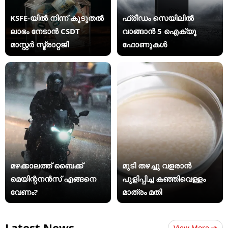
KSFE-യില്‍ നിന്ന് കൂടുതല്‍
ഫ്രീഡം സെയിലിൽ
ലാഭം നേടാന്‍ CSDT
വാങ്ങാൻ 5 ഐക്യൂ
മാസ്റ്റര്‍ സ്ട്രാറ്റജി
ഫോണുകൾ
മഴക്കാലത്ത് ബൈക്ക്
മുടി തഴച്ചു വളരാൻ
മെയിന്റനൻസ് എങ്ങനെ
പുളിപ്പിച്ച കഞ്ഞിവെള്ളം
വേണം?
മാത്രം മതി
Latest News
View More