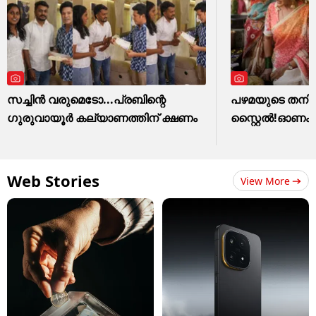
സച്ചിന്‍ വരുമെടോ...പ്രബിന്റെ
പഴമയുടെ തനിമ
ഗുരുവായൂര്‍ കല്യാണത്തിന് ക്ഷണം
സ്റ്റൈൽ!ഓണം വസ
Web Stories
View More