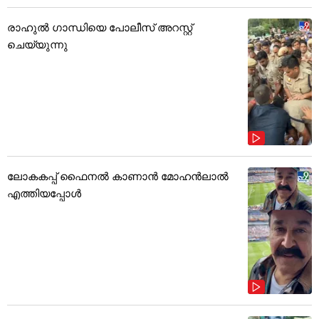
രാഹുൽ ഗാന്ധിയെ പോലീസ് അറസ്റ്റ്
ചെയ്യുന്നു
ലോകകപ്പ് ഫൈനൽ കാണാൻ മോഹൻലാൽ
എത്തിയപ്പോൾ