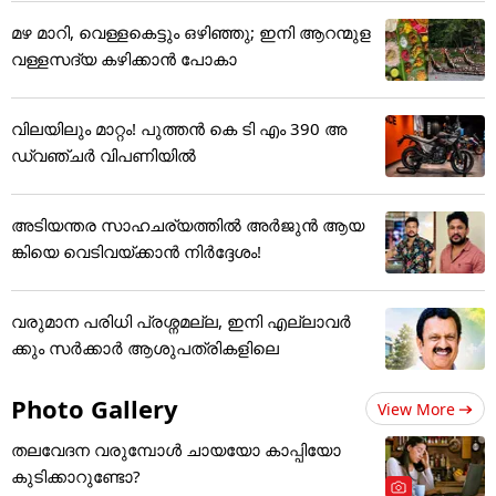
മഴ മാറി, വെള്ളകെട്ടും ഒഴിഞ്ഞു; ഇനി ആറന്മുള
വള്ളസദ്യ കഴിക്കാൻ പോകാ
വിലയിലും മാറ്റം! പുത്തൻ കെ ടി എം 390 അ
ഡ്വഞ്ചർ വിപണിയിൽ
അടിയന്തര സാഹചര്യത്തിൽ അർജുൻ ആയ
ങ്കിയെ വെടിവയ്ക്കാൻ നിർദ്ദേശം!
വരുമാന പരിധി പ്രശ്നമല്ല, ഇനി എല്ലാവർ
ക്കും സർക്കാർ ആശുപത്രികളിലെ
Photo Gallery
View More
തലവേദന വരുമ്പോൾ ചായയോ കാപ്പിയോ
കുടിക്കാറുണ്ടോ?