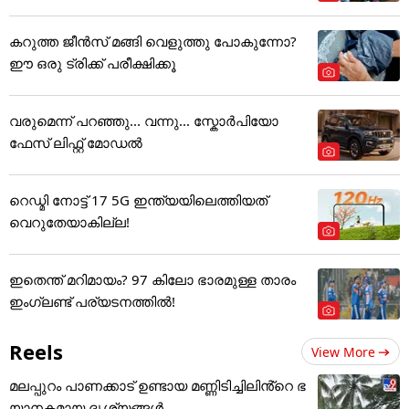
കറുത്ത ജീൻസ് മങ്ങി വെളുത്തു പോകുന്നോ?
ഈ ഒരു ട്രിക്ക് പരീക്ഷിക്കൂ
വരുമെന്ന് പറഞ്ഞു... വന്നു... സ്കോർപിയോ
ഫേസ് ലിഫ്റ്റ് മോഡൽ
റെഡ്മി നോട്ട് 17 5G ഇന്ത്യയിലെത്തിയത്
വെറുതേയാകില്ല!
ഇതെന്ത് മറിമായം? 97 കിലോ ഭാരമുള്ള താരം
ഇംഗ്ലണ്ട് പര്യടനത്തില്‍!
Reels
View More
മലപ്പുറം പാണക്കാട് ഉണ്ടായ മണ്ണിടിച്ചിലിൻ്റെ ഭ
യാനകമായ ദൃശ്യങ്ങൾ