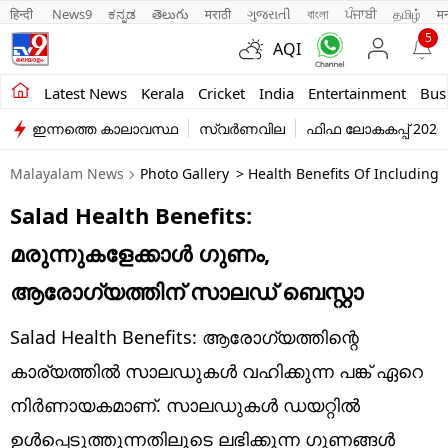
हिन्दी 
News9
ಕನ್ನಡ
తెలుగు
मराठी
ગુજરાતી
বাংলা
ਪੰਜਾਬੀ
தமிழ்
म
5
AQI
Kerala
Latest News
Kerala
Cricket
India
Entertainment
Bus
ഇന്നത്തെ കാലാവസ്ഥ
സ്വർണവില
ഫിഫ ലോകകപ്പ് 2026
India
Malayalam News
Photo Gallery
> Health Benefits Of Including 
Entertainment
Salad Health Benefits:
Business
മരുന്നുകളേക്കാൾ ഗുണം,
Education
ആരോഗ്യത്തിന് സാലഡ് ബെസ്റ്റാ
Sports
Salad Health Benefits: ആരോ​ഗ്യത്തിന്റെ
Lifestyle
കാര്യത്തിൽ സാലഡുകൾ വഹിക്കുന്ന പങ്ക് ഏറെ
നിർണായകമാണ്. സാലഡുകൾ ഡയറ്റിൽ
world
ഉൾപ്പെടുത്തുന്നതിലൂടെ ലഭിക്കുന്ന ​ഗുണങ്ങൾ