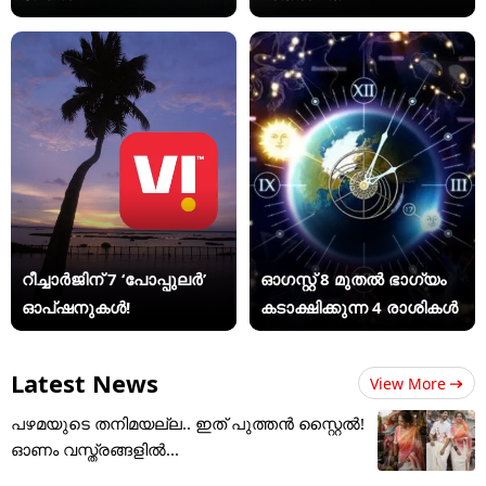
റീച്ചാർജിന് 7 ‘പോപ്പുലർ’
ഓഗസ്റ്റ് 8 മുതൽ ഭാഗ്യം
ഓപ്ഷനുകൾ!
കടാക്ഷിക്കുന്ന 4 രാശികൾ
Latest News
View More
പഴമയുടെ തനിമയല്ല.. ഇത് പുത്തൻ സ്റ്റൈൽ!
ഓണം വസ്ത്രങ്ങളിൽ...