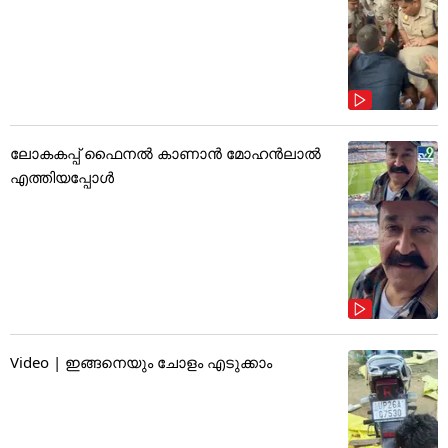
ലോകകപ്പ് ഫൈനൽ കാണാൻ മോഹൻലാൽ
എത്തിയപ്പോൾ
Video | ഇങ്ങനെയും ചോളം എടുക്കാം