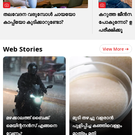
തലവേദന വരുമ്പോൾ ചായയോ
കറുത്ത ജീൻസ് മ
കാപ്പിയോ കുടിക്കാറുണ്ടോ?
പോകുന്നോ? ഈ ഒര
പരീക്ഷിക്കൂ
Web Stories
View More
മഴക്കാലത്ത് ബൈക്ക്
മുടി തഴച്ചു വളരാൻ
മെയിന്റനൻസ് എങ്ങനെ
പുളിപ്പിച്ച കഞ്ഞിവെള്ളം
വേണം?
മാത്രം മതി