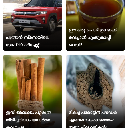
ഈ ഒരു പൊടി ഉണ്ടാക്കി
പുത്തൻ ബ്രസയിലെ
വെച്ചാൽ ചുക്കുകാപ്പി
ടോപ് 10 ഫീച്ചേഴ്സ്
റെഡി!
ഇനി അബദ്ധം പറ്റരുത്!
മികച്ച പ്രോട്ടീൻ പൗഡർ
തിരിച്ചറിയാം യഥാര്‍ത്ഥ
എങ്ങനെ കണ്ടെത്താം?
കറുവപ്പട്ട
ഇതാ ചില വഴികൾ!