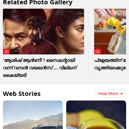
Related Photo Gallery
'ആശിഷ് ആൻണി' ! സൈലന്റായി
പ്രളയത്തിന് ശേ
വന്ന് വമ്പൻ വയലൻസ് ... വില്ലന്
വൃത്തിയാക്കുമ്പ
കൈയ്യടി
Web Stories
View More