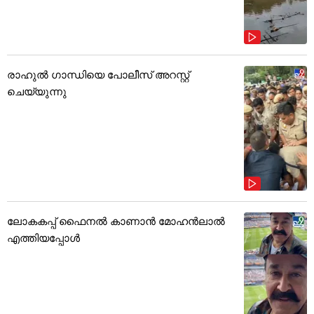
രാഹുൽ ഗാന്ധിയെ പോലീസ് അറസ്റ്റ്
ചെയ്യുന്നു
ലോകകപ്പ് ഫൈനൽ കാണാൻ മോഹൻലാൽ
എത്തിയപ്പോൾ