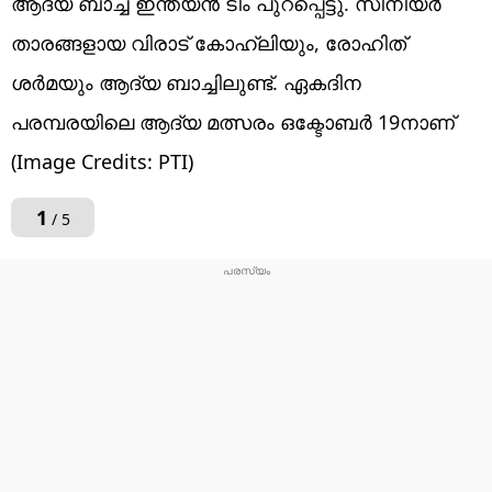
ആദ്യ ബാച്ച് ഇന്ത്യന്‍ ടീം പുറപ്പെട്ടു. സീനിയര്‍
താരങ്ങളായ വിരാട് കോഹ്ലിയും, രോഹിത്
ശര്‍മയും ആദ്യ ബാച്ചിലുണ്ട്. ഏകദിന
പരമ്പരയിലെ ആദ്യ മത്സരം ഒക്ടോബര്‍ 19നാണ്
(Image Credits: PTI)
1
/ 5