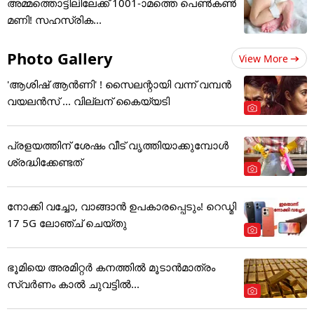
അമ്മത്തൊട്ടിലിലേക്ക് 1001-ാമത്തെ പെൺകൺ
മണി! സഹസ്രിക...
Photo Gallery
View More
'ആശിഷ് ആൻണി' ! സൈലന്റായി വന്ന് വമ്പൻ
വയലൻസ് ... വില്ലന് കൈയ്യടി
പ്രളയത്തിന് ശേഷം വീട് വൃത്തിയാക്കുമ്പോൾ
ശ്രദ്ധിക്കേണ്ടത്
നോക്കി വച്ചോ, വാങ്ങാൻ ഉപകാരപ്പെടും! റെഡ്മി
17 5G ലോഞ്ച് ചെയ്തു
ഭൂമിയെ അരമിറ്റർ കനത്തിൽ മൂടാൻമാത്രം
സ്വർണം കാൽ ചുവട്ടിൽ...