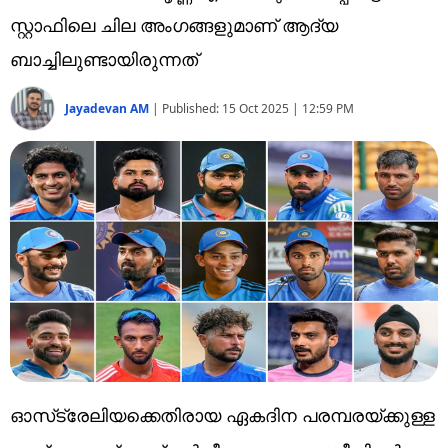
Technology
സ്റ്റാഫിലെ ചില അംഗങ്ങളുമാണ് ആദ്യ
Religion
ബാച്ചിലുണ്ടായിരുന്നത്‌
Web Story
Jayadevan AM
|
Published:
15 Oct 2025 | 12:59 PM
Photo
Short Videos
ഓസ്‌ട്രേലിയക്കെതിരായ ഏകദിന പരമ്പരയ്ക്കുള്ള