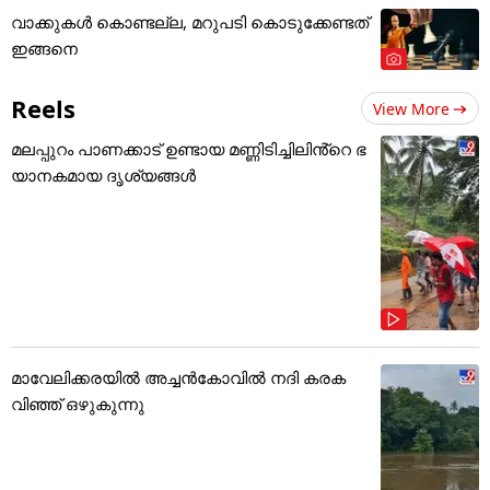
വാക്കുകൾ കൊണ്ടല്ല, മറുപടി കൊടുക്കേണ്ടത്
ഇങ്ങനെ
Reels
View More
മലപ്പുറം പാണക്കാട് ഉണ്ടായ മണ്ണിടിച്ചിലിൻ്റെ ഭ
യാനകമായ ദൃശ്യങ്ങൾ
മാവേലിക്കരയിൽ അച്ചൻകോവിൽ നദി കരക
വിഞ്ഞ് ഒഴുകുന്നു