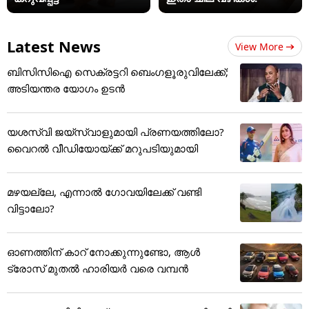
Latest News
View More
ബിസിസിഐ സെക്രട്ടറി ബെംഗളൂരുവിലേക്ക്;
അടിയന്തര യോഗം ഉടന്‍
യശസ്വി ജയ്‌സ്വാളുമായി പ്രണയത്തിലോ?
വൈറൽ വീഡിയോയ്ക്ക് മറുപടിയുമായി
മഴയല്ലേ, എന്നാൽ ഗോവയിലേക്ക് വണ്ടി
വിട്ടാലോ?
ഓണത്തിന് കാറ് നോക്കുന്നുണ്ടോ, ആൾ
ട്രോസ് മുതൽ ഹാരിയർ വരെ വമ്പൻ