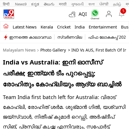
हिन्दी 
News9
ಕನ್ನಡ
తెలుగు
मराठी
ગુજરાતી
বাংলা
ਪੰਜਾਬੀ
தமிழ்
म
5
AQI
Kerala
Latest News
Kerala
Cricket
India
Entertainment
Bus
ഇന്നത്തെ കാലാവസ്ഥ
സ്വർണവില
ഫിഫ ലോകകപ്പ് 2026
India
Malayalam News
Photo Gallery
> IND Vs AUS, First Batch Of In
Entertainment
India vs Australia: ഇനി ഓസീസ്
Business
പരീക്ഷ; ഇന്ത്യന്‍ ടീം പുറപ്പെട്ടു;
Education
രോഹിതും കോഹ്ലിയും ആദ്യ ബാച്ചില്‍
Sports
Team India first batch left for Australia: വിരാട്
Lifestyle
കോഹ്ലി, രോഹിത് ശര്‍മ. ശുഭ്മാന്‍ ഗില്‍, യശ്വസി
ജയ്‌സ്വാള്‍, നിതീഷ് കുമാര്‍ റെഡ്ഡി, അര്‍ഷ്ദീപ്
world
സിങ്, പ്രസിദ്ധ് കൃഷ്ണ എന്നിവരും, സപ്പോര്‍ട്ട്