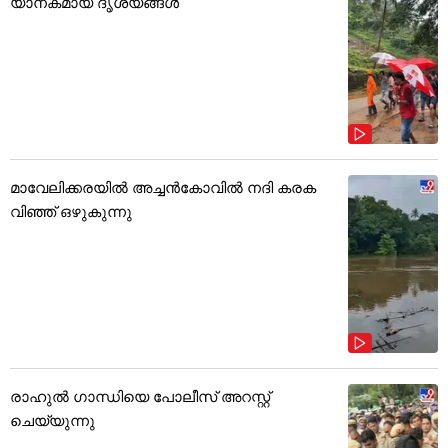
യാനകമായ ദൃശ്യങ്ങൾ
മാവേലിക്കരയിൽ അച്ചൻകോവിൽ നദി കരക
വിഞ്ഞ് ഒഴുകുന്നു
രാഹുൽ ഗാന്ധിയെ പോലീസ് അറസ്റ്റ്
ചെയ്യുന്നു