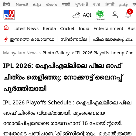
हिन्दी 
News9
ಕನ್ನಡ
తెలుగు
मराठी
ગુજરાતી
বাংলা
ਪੰਜਾਬੀ
தமிழ்
म
5
AQI
Kerala
Latest News
Kerala
Cricket
India
Entertainment
Bus
ഇന്നത്തെ കാലാവസ്ഥ
സ്വർണവില
ഫിഫ ലോകകപ്പ് 2026
India
Malayalam News
Photo Gallery
> IPL 2026 Playoffs Lineup Conf
Entertainment
IPL 2026: ഐപിഎല്ലിലെ പ്ലേ ഓഫ്
Business
ചിത്രം തെളിഞ്ഞു; നോക്കൗട്ട് ലൈനപ്പ്
Education
പൂര്‍ത്തിയായി
Sports
IPL 2026 Playoffs Schedule : ഐപിഎല്ലിലെ പ്ലേ
Lifestyle
ഓഫ് ചിത്രം വ്യക്തമായി. മുംബൈയെ
തോല്‍പിച്ചതോടെ രാജസ്ഥാന് 16 പോയിന്റായി.
world
ഇതോടെ പഞ്ചാബ് കിങ്‌സിന്റെയും, കൊല്‍ക്കത്ത