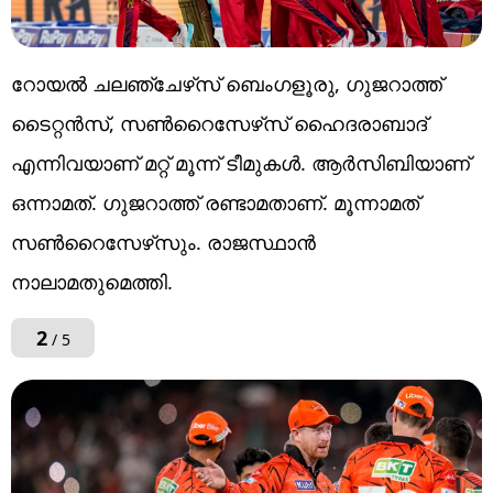
റോയല്‍ ചലഞ്ചേഴ്‌സ് ബെംഗളൂരു, ഗുജറാത്ത്
ടൈറ്റന്‍സ്, സണ്‍റൈസേഴ്‌സ് ഹൈദരാബാദ്
എന്നിവയാണ് മറ്റ് മൂന്ന് ടീമുകള്‍. ആര്‍സിബിയാണ്
ഒന്നാമത്. ഗുജറാത്ത് രണ്ടാമതാണ്. മൂന്നാമത്
സണ്‍റൈസേഴ്‌സും. രാജസ്ഥാന്‍
നാലാമതുമെത്തി.
2
/ 5