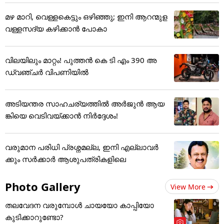
മഴ മാറി, വെള്ളകെട്ടും ഒഴിഞ്ഞു; ഇനി ആറന്മുള
വള്ളസദ്യ കഴിക്കാൻ പോകാ
വിലയിലും മാറ്റം! പുത്തൻ കെ ടി എം 390 അ
ഡ്വഞ്ചർ വിപണിയിൽ
അടിയന്തര സാഹചര്യത്തിൽ അർജുൻ ആയ
ങ്കിയെ വെടിവയ്ക്കാൻ നിർദ്ദേശം!
വരുമാന പരിധി പ്രശ്നമല്ല, ഇനി എല്ലാവർ
ക്കും സർക്കാർ ആശുപത്രികളിലെ
Photo Gallery
View More
തലവേദന വരുമ്പോൾ ചായയോ കാപ്പിയോ
കുടിക്കാറുണ്ടോ?