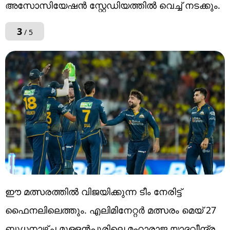
അസോസിയേഷൻ സ്റ്റേഡിയത്തിൽ വെച്ച് നടക്കും.
3
/ 5
ഈ മത്സരത്തില്‍ വിജയിക്കുന്ന ടീം നേരിട്ട്
ഫൈനലിലെത്തും. എലിമിനേറ്റർ മത്സരം മെയ് 27
ബുധനാഴ്ച മുള്ളൻപൂരിലെ മഹാരാജ യാദവീന്ദ്ര