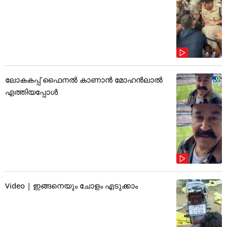
ലോകകപ്പ് ഫൈനൽ കാണാൻ മോഹൻലാൽ
എത്തിയപ്പോൾ
Video | ഇങ്ങനെയും ചോളം എടുക്കാം