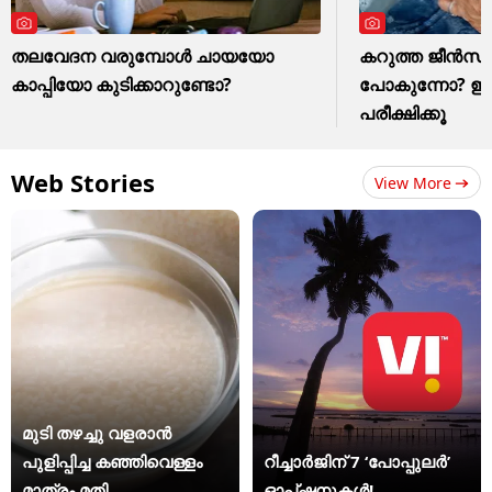
തലവേദന വരുമ്പോൾ ചായയോ
കറുത്ത ജീൻസ് മ
കാപ്പിയോ കുടിക്കാറുണ്ടോ?
പോകുന്നോ? ഈ ഒര
പരീക്ഷിക്കൂ
Web Stories
View More
മുടി തഴച്ചു വളരാൻ
പുളിപ്പിച്ച കഞ്ഞിവെള്ളം
റീച്ചാർജിന് 7 ‘പോപ്പുലർ’
മാത്രം മതി
ഓപ്ഷനുകൾ!