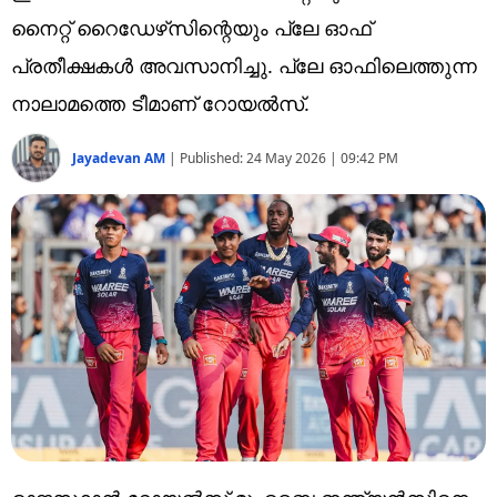
Technology
നൈറ്റ് റൈഡേഴ്‌സിന്റെയും പ്ലേ ഓഫ്
Religion
പ്രതീക്ഷകള്‍ അവസാനിച്ചു. പ്ലേ ഓഫിലെത്തുന്ന
നാലാമത്തെ ടീമാണ് റോയല്‍സ്.
Web Story
Photo
Jayadevan AM
|
Published:
24 May 2026 | 09:42 PM
Short Videos