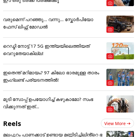
വരുമെന്ന് പറഞ്ഞു... വന്നു... സ്കോർപിയോ
ഫേസ് ലിഫ്റ്റ് മോഡൽ
റെഡ്മി നോട്ട് 17 5G ഇന്ത്യയിലെത്തിയത്
വെറുതേയാകില്ല!
ഇതെന്ത് മറിമായം? 97 കിലോ ഭാരമുള്ള താരം
ഇംഗ്ലണ്ട് പര്യടനത്തില്‍!
മുടി സോപ്പ് ഉപയോഗിച്ച് കഴുകാമോ? സംഭ
വിക്കുന്നത് ഇത്...
Reels
View More
മലപ്പുറം പാണക്കാട് ഉണ്ടായ മണ്ണിടിച്ചിലിൻ്റെ ഭ