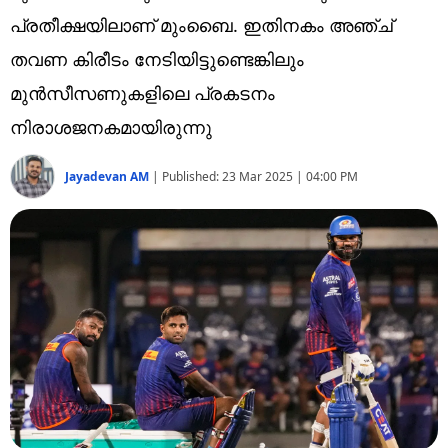
Technology
പ്രതീക്ഷയിലാണ് മുംബൈ. ഇതിനകം അഞ്ച്
Religion
തവണ കിരീടം നേടിയിട്ടുണ്ടെങ്കിലും
മുന്‍സീസണുകളിലെ പ്രകടനം
Web Story
നിരാശജനകമായിരുന്നു
Photo
Jayadevan AM
|
Published:
23 Mar 2025 | 04:00 PM
Short Videos