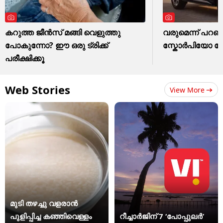
കറുത്ത ജീൻസ് മങ്ങി വെളുത്തു
വരുമെന്ന് പറഞ്ഞ
പോകുന്നോ? ഈ ഒരു ട്രിക്ക്
സ്കോർപിയോ ഫേസ
പരീക്ഷിക്കൂ
Web Stories
View More
മുടി തഴച്ചു വളരാൻ
പുളിപ്പിച്ച കഞ്ഞിവെള്ളം
റീച്ചാർജിന് 7 ‘പോപ്പുലർ’