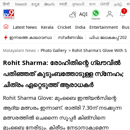
हिन्दी 
News9
ಕನ್ನಡ
తెలుగు
मराठी
ગુજરાતી
বাংলা
ਪੰਜਾਬੀ
தமிழ்
म
5
AQI
Kerala
Latest News
Kerala
Cricket
India
Entertainment
Bus
ഇന്നത്തെ കാലാവസ്ഥ
സ്വർണവില
ഫിഫ ലോകകപ്പ് 2026
India
Malayalam News
Photo Gallery
> Rohit Sharma's Glove With SAR
Entertainment
Rohit Sharma: രോഹിതിന്റെ ഗ്ലൗവില്‍
Business
പതിഞ്ഞത് കുടുംബത്തോടുള്ള സ്‌നേഹം;
Education
ചിത്രം ഏറ്റെടുത്ത് ആരാധകര്‍
Sports
Rohit Sharma Glove: മുംബൈ ഇന്ത്യന്‍സിന്റെ
Lifestyle
ആദ്യ മത്സരം ഇന്നാണ്. രാത്രി 7.30ന് നടക്കുന്ന
മത്സരത്തില്‍ ചെന്നൈ സൂപ്പര്‍ കിങ്‌സിനെ
world
മുംബൈ നേരിടും. കിരീടം നേടാനാകുമെന്ന