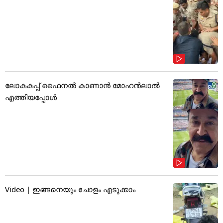
ലോകകപ്പ് ഫൈനൽ കാണാൻ മോഹൻലാൽ
എത്തിയപ്പോൾ
Video | ഇങ്ങനെയും ചോളം എടുക്കാം