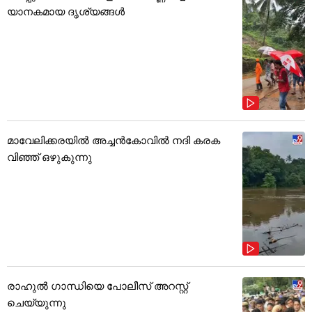
യാനകമായ ദൃശ്യങ്ങൾ
മാവേലിക്കരയിൽ അച്ചൻകോവിൽ നദി കരക
വിഞ്ഞ് ഒഴുകുന്നു
രാഹുൽ ഗാന്ധിയെ പോലീസ് അറസ്റ്റ്
ചെയ്യുന്നു