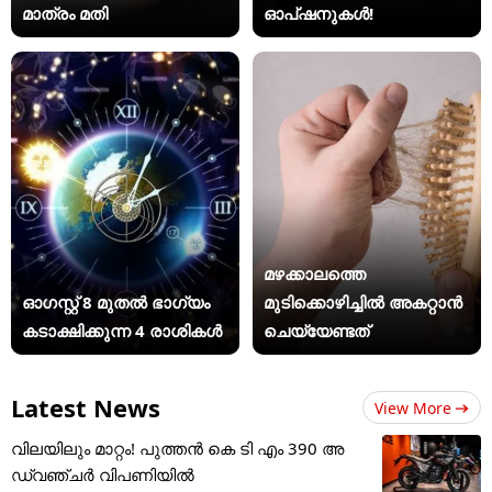
മാത്രം മതി
ഓപ്ഷനുകൾ!
മഴക്കാലത്തെ
ഓഗസ്റ്റ് 8 മുതൽ ഭാഗ്യം
മുടിക്കൊഴിച്ചിൽ അകറ്റാൻ
കടാക്ഷിക്കുന്ന 4 രാശികൾ
ചെയ്യേണ്ടത്
Latest News
View More
വിലയിലും മാറ്റം! പുത്തൻ കെ ടി എം 390 അ
ഡ്വഞ്ചർ വിപണിയിൽ