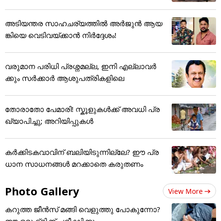
അടിയന്തര സാഹചര്യത്തിൽ അർജുൻ ആയ
ങ്കിയെ വെടിവയ്ക്കാൻ നിർദ്ദേശം!
വരുമാന പരിധി പ്രശ്നമല്ല, ഇനി എല്ലാവർ
ക്കും സർക്കാർ ആശുപത്രികളിലെ
തോരാതോ പേമാരി! സ്കൂളുകൾക്ക് അവധി പ്ര
ഖ്യാപിച്ചു; അറിയിപ്പുകൾ
കർക്കിടകവാവിന് ബലിയിടുന്നില്ലേ? ഈ പ്ര
ധാന സാധനങ്ങൾ മറക്കാതെ കരുതണം
Photo Gallery
View More
കറുത്ത ജീൻസ് മങ്ങി വെളുത്തു പോകുന്നോ?
ഈ ഒരു ട്രിക്ക് പരീക്ഷിക്കൂ