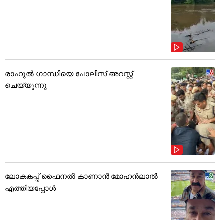
രാഹുൽ ഗാന്ധിയെ പോലീസ് അറസ്റ്റ്
ചെയ്യുന്നു
ലോകകപ്പ് ഫൈനൽ കാണാൻ മോഹൻലാൽ
എത്തിയപ്പോൾ