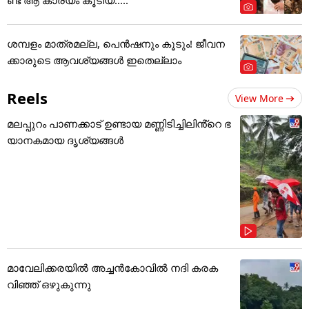
ശമ്പളം മാത്രമല്ല, പെൻഷനും കൂടും! ജീവന
ക്കാരുടെ ആവശ്യങ്ങൾ ഇതെല്ലാം
Reels
View More
മലപ്പുറം പാണക്കാട് ഉണ്ടായ മണ്ണിടിച്ചിലിൻ്റെ ഭ
യാനകമായ ദൃശ്യങ്ങൾ
മാവേലിക്കരയിൽ അച്ചൻകോവിൽ നദി കരക
വിഞ്ഞ് ഒഴുകുന്നു