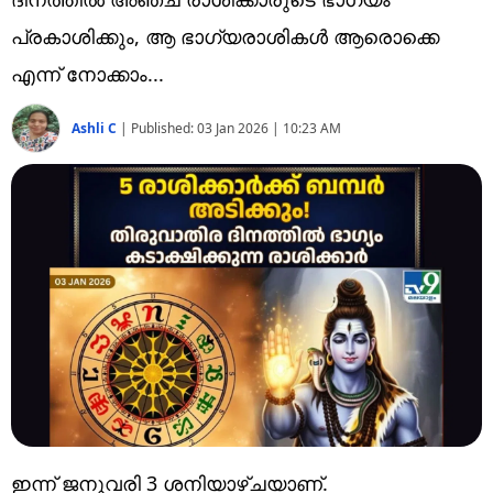
Technology
പ്രകാശിക്കും, ആ ഭാഗ്യരാശികൾ ആരൊക്കെ
Religion
എന്ന് നോക്കാം...
Web Story
Ashli C
|
Published:
03 Jan 2026 | 10:23 AM
Photo
Short Videos
ഇന്ന് ജനുവരി 3 ശനിയാഴ്ചയാണ്.