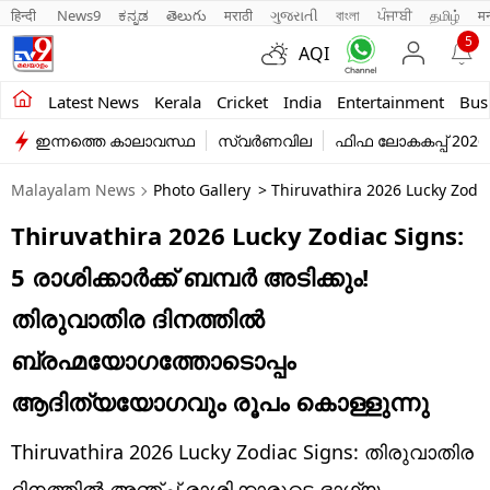
हिन्दी 
News9
ಕನ್ನಡ
తెలుగు
मराठी
ગુજરાતી
বাংলা
ਪੰਜਾਬੀ
தமிழ்
म
5
AQI
Kerala
Latest News
Kerala
Cricket
India
Entertainment
Bus
ഇന്നത്തെ കാലാവസ്ഥ
സ്വർണവില
ഫിഫ ലോകകപ്പ് 2026
India
Malayalam News
Photo Gallery
> Thiruvathira 2026 Lucky Zodia
Entertainment
Thiruvathira 2026 Lucky Zodiac Signs:
Business
5 രാശിക്കാർക്ക് ബമ്പർ അടിക്കും!
Education
തിരുവാതിര ദിനത്തിൽ
Sports
ബ്രഹ്മയോഗത്തോടൊപ്പം
Lifestyle
ആദിത്യയോഗവും രൂപം കൊള്ളുന്നു
world
Thiruvathira 2026 Lucky Zodiac Signs: തിരുവാതിര
ദിനത്തിൽ അഞ്ച് രാശിക്കാരുടെ ഭാഗ്യം