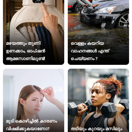
മഴയത്തും തുണി
വെള്ളം കയറിയ
ഉണക്കാം, ഓപ്ഷൻ
വാഹനങ്ങൾ എന്ത്
ആമസോണിലുണ്ട്!
ചെയ്യണം ?
മുടി കൊഴിച്ചിൽ കാരണം
വിഷമിക്കുകയാണോ?
തടിയും കുറയും മസിലും