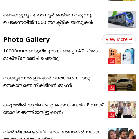
ബെംഗളൂരു - ഹോസൂർ മെട്രോ വരുന്നു;
ചെന്നൈയിൽ 1000 ഇലക്ട്രിക് ബസുകൾ
Photo Gallery
View More
10000mAh ബാറ്ററിയുമായി ഓപ്പോ A7 പ്രോ
മാക്സ് ലോഞ്ച് ചെയ്തു
വാങ്ങുന്നേൽ ഇപ്പോൾ വാങ്ങിക്കോ... ടാറ്റ
നെക്സോണിന് കിടിലൻ ഓഫർ
കഴുത്തില്‍ ആര്‍ബിഐ ഐഡി കാര്‍ഡ്! ബാങ്ക്
ജോലിക്കെത്തിയത് ഇഷാന്‍?
വിമർശിക്കേണ്ടതില്ല! മോഹൻലാലിൽ നാം ക
ണ്ട ആ കാര്യം കൂടിയ.....