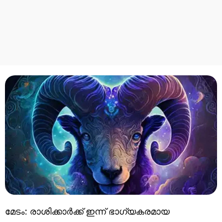
മേടം: രാശിക്കാർക്ക് ഇന്ന് ഭാഗ്യകരമായ