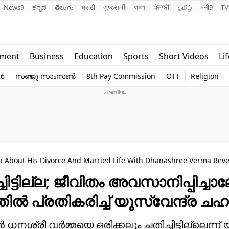
News9
ಕನ್ನಡ
తెలుగు
मराठी
ગુજરાતી
বাংলা
ਪੰਜਾਬੀ
தமிழ்
मनी9
TV
Lifestyle
Religion
nment
Business
Education
Sports
Short Videos
Li
world
Web Stor
26
സഞ്ജു സാംസൺ
8th Pay Commission
OTT
Religion
Technology
Photo
 About His Divorce And Married Life With Dhanashree Verma Rev
ിട്ടില്ല; ജീവിതം അവസാനിപ്പിച്ചാ
തിൽ പ്രതികരിച്ച് യുസ്‌വേന്ദ്ര ച
 ധനശ്രീ വർമ്മയെ ഒരിക്കലും ചതിച്ചിട്ടില്ലെന്ന് യ