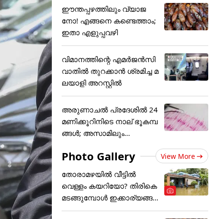
ഈന്തപ്പഴത്തിലും വ്യാജ
നോ! എങ്ങനെ കണ്ടെത്താം;
ഇതാ എളുപ്പവഴി
വിമാനത്തിന്റെ എമർജൻസി
വാതിൽ തുറക്കാൻ ശ്രമിച്ച മ
ലയാളി അറസ്റ്റിൽ
അരുണാചൽ പ്രദേശിൽ 24
മണിക്കൂറിനിടെ നാല് ഭൂകമ്പ
ങ്ങൾ; അസാമിലും...
Photo Gallery
View More
തോരാമഴയിൽ വീട്ടിൽ
വെള്ളം കയറിയോ? തിരികെ
മടങ്ങുമ്പോൾ ഇക്കാര്യങ്ങ
ൾ