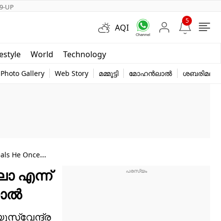
9-UP
5
AQI
Short Videos
festyle
World
Technology
y
Photo Gallery
Web Story
മമ്മൂട്ടി
മോഹൻലാൽ
ശബരിമല
eals He Once
ലോ എന്ന്
ഹാൽ
ുസ്‌വേന്ദ്ര