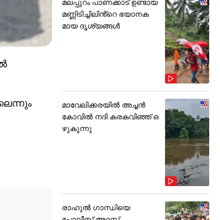
മലപ്പുറം പാണക്കാട് ഉണ്ടായ
മണ്ണിടിച്ചിലിൻ്റെ ഭയാനക
മായ ദൃശ്യങ്ങൾ
ിൽ
ലെന്നും
മാവേലിക്കരയിൽ അച്ചൻ
കോവിൽ നദി കരകവിഞ്ഞ് ഒ
ഴുകുന്നു
രാഹുൽ ഗാന്ധിയെ
പോലീസ് അറസ്റ്റ്