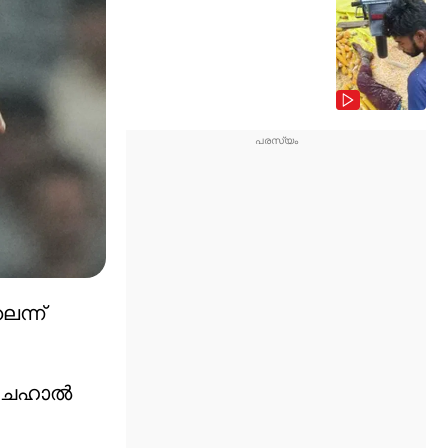
െന്ന്
"- ചഹാൽ