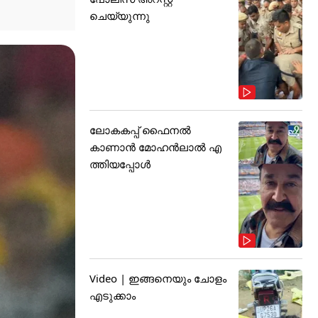
ചെയ്യുന്നു
ലോകകപ്പ് ഫൈനൽ
കാണാൻ മോഹൻലാൽ എ
ത്തിയപ്പോൾ
Video | ഇങ്ങനെയും ചോളം
എടുക്കാം