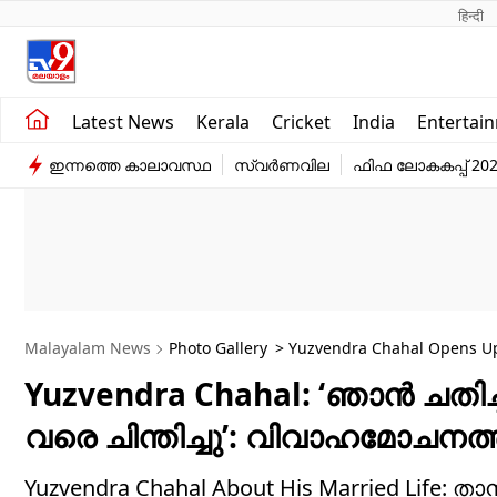
हिन्दी 
Kerala
Business
Latest News
Kerala
Cricket
India
Entertai
India
Education
ഇന്നത്തെ കാലാവസ്ഥ
സ്വർണവില
ഫിഫ ലോകകപ്പ് 20
Entertainment
Sports
Malayalam News
Photo Gallery
> Yuzvendra Chahal Opens Up
Considered Quitting Life
Yuzvendra Chahal: ‘ഞാൻ ചതിച്ച
വരെ ചിന്തിച്ചു’: വിവാഹമോചനത്
Yuzvendra Chahal About His Married Life: താൻ