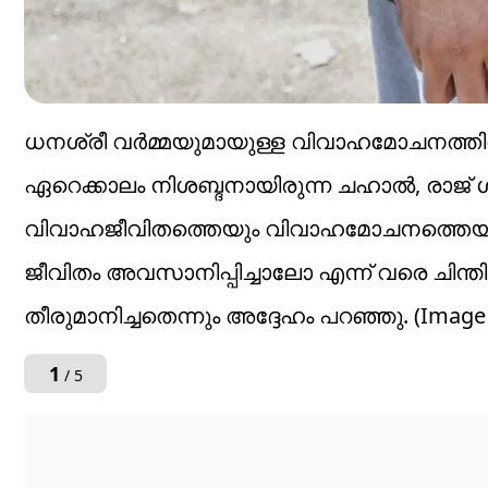
ധനശ്രീ വർമ്മയുമായുള്ള വിവാഹമോചനത്തിൽ 
ഏറെക്കാലം നിശബ്ദനായിരുന്ന ചഹാൽ, രാജ് 
വിവാഹജീവിതത്തെയും വിവാഹമോചനത്തെയും പറ്റി
ജീവിതം അവസാനിപ്പിച്ചാലോ എന്ന് വരെ ചി
തീരുമാനിച്ചതെന്നും അദ്ദേഹം പറഞ്ഞു. (Image C
1
/ 5