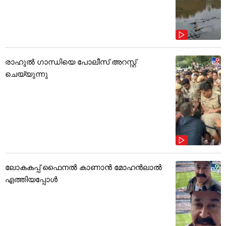
രാഹുൽ ഗാന്ധിയെ പോലീസ് അറസ്റ്റ്
ചെയ്യുന്നു
ലോകകപ്പ് ഫൈനൽ കാണാൻ മോഹൻലാൽ
എത്തിയപ്പോൾ