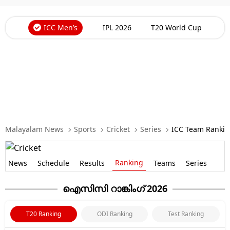
Technology
Religion
ICC Men’s
IPL 2026
T20 World Cup
Web Story
Photo
Short Videos
Malayalam News
Sports
Cricket
Series
ICC Team Ranki
Ranking
News
Schedule
Results
Teams
Series
ഐസിസി
റാങ്കിംഗ് 2026
T20 Ranking
ODI Ranking
Test Ranking