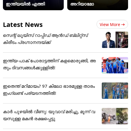
ഇന്ത്യയിൽ എത്തി
അറിയാമോ
Latest News
View More
സെന്റ് ലൂയിസ് റാപ്പിഡ് ആൻഡ് ബ്ലിറ്റ്സ്
കിരീടം പ്രഗ്നാനന്ദയ്ക്ക്
ഇന്ത്യ-പാക് പോരാട്ടത്തിന് കളമൊരുങ്ങി, അ
തും ദിവസങ്ങള്‍ക്കുള്ളില്‍!
ഇതെന്ത് മറിമായം? 97 കിലോ ഭാരമുള്ള താരം
ഇംഗ്ലണ്ട് പര്യടനത്തില്‍!
കാർ പുഴയിൽ വീണു: യുവാവ് മരിച്ചു, മൂന്ന് വ
യസുള്ള മകൻ രക്ഷപ്പെട്ടു