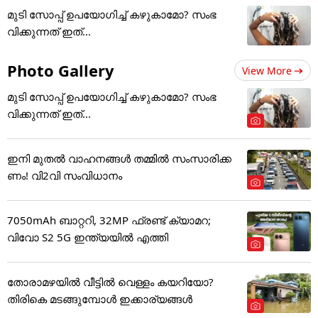
മുടി സോപ്പ് ഉപയോഗിച്ച് കഴുകാമോ? സംഭ
വിക്കുന്നത് ഇത്...
Photo Gallery
View More
മുടി സോപ്പ് ഉപയോഗിച്ച് കഴുകാമോ? സംഭ
വിക്കുന്നത് ഇത്...
ഇനി മുതൽ വാഹനങ്ങൾ തമ്മിൽ സംസാരിക്ക
ണം! വി2വി സംവിധാനം
7050mAh ബാറ്ററി, 32MP ഫ്രണ്ട് ക്യാമറ;
വിവോ S2 5G ഇന്ത്യയിൽ എത്തി
തോരാമഴയിൽ വീട്ടിൽ വെള്ളം കയറിയോ?
തിരികെ മടങ്ങുമ്പോൾ ഇക്കാര്യങ്ങൾ