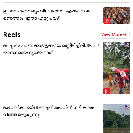
ഈന്തപ്പഴത്തിലും വ്യാജനോ! എങ്ങനെ ക
ണ്ടെത്താം; ഇതാ എളുപ്പവഴി
Reels
View More
മലപ്പുറം പാണക്കാട് ഉണ്ടായ മണ്ണിടിച്ചിലിൻ്റെ ഭ
യാനകമായ ദൃശ്യങ്ങൾ
മാവേലിക്കരയിൽ അച്ചൻകോവിൽ നദി കരക
വിഞ്ഞ് ഒഴുകുന്നു