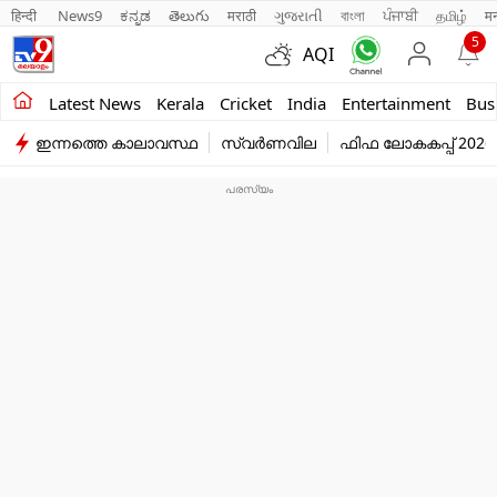
हिन्दी 
News9
ಕನ್ನಡ
తెలుగు
मराठी
ગુજરાતી
বাংলা
ਪੰਜਾਬੀ
தமிழ்
म
5
AQI
Kerala
Latest News
Kerala
Cricket
India
Entertainment
Bus
ഇന്നത്തെ കാലാവസ്ഥ
സ്വർണവില
ഫിഫ ലോകകപ്പ് 2026
India
Entertainment
Business
Education
Sports
Lifestyle
world