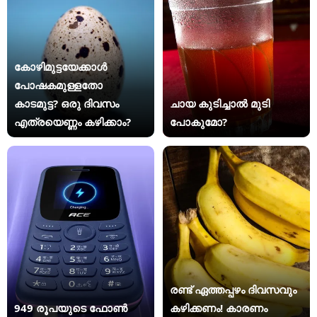
കോഴിമുട്ടയേക്കാൾ
പോഷകമുള്ളതോ
കാടമുട്ട? ഒരു ദിവസം
ചായ കുടിച്ചാൽ മുടി
എത്രയെണ്ണം കഴിക്കാം?
പോകുമോ?
രണ്ട് ഏത്തപ്പഴം ദിവസവും
949 രൂപയുടെ ഫോൺ
കഴിക്കണം! കാരണം