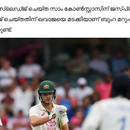
നെ സ്ലെഡ്ജ് ചെയ്ത സാം കോൺസ്റ്റാസിന് ജസ്പ്ര
് ചെയ്തതിന് ഖവാജയെ മടക്കിയാണ് ബുംറ മറുപ
്ട്.