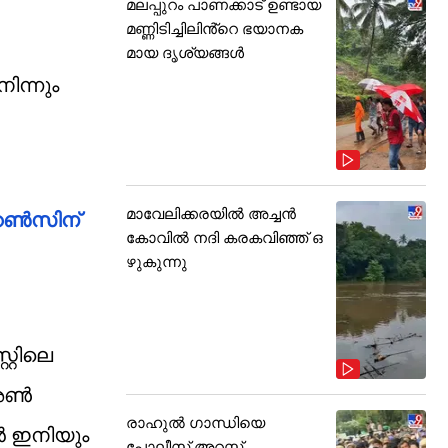
മലപ്പുറം പാണക്കാട് ഉണ്ടായ
മണ്ണിടിച്ചിലിൻ്റെ ഭയാനക
മായ ദൃശ്യങ്ങൾ
ിന്നും
മാവേലിക്കരയിൽ അച്ചൻ
5 റൺസിന്
കോവിൽ നദി കരകവിഞ്ഞ് ഒ
ഴുകുന്നു
റ്റിലെ
 അൺ
രാഹുൽ ഗാന്ധിയെ
ൻ ഇനിയും
പോലീസ് അറസ്റ്റ്