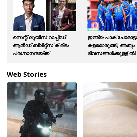
സെന്റ് ലൂയിസ് റാപ്പിഡ്
ഇന്ത്യ-പാക് പോരാട്ടത
ആൻഡ് ബ്ലിറ്റ്സ് കിരീടം
കളമൊരുങ്ങി, അതും
പ്രഗ്നാനന്ദയ്ക്ക്
ദിവസങ്ങള്‍ക്കുള്ളില്‍!
Web Stories