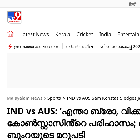
हिन्दी 
Kerala
Business
Latest News
Kerala
Cricket
India
Entertai
India
Education
ഇന്നത്തെ കാലാവസ്ഥ
സ്വർണവില
ഫിഫ ലോകകപ്പ് 20
Entertainment
Sports
Malayalam News
Sports
> IND Vs AUS Sam Konstas Sledges 
Video
IND vs AUS: ‘എന്താ ബ്രോ, വിക്കറ്
കോൺസ്റ്റാസിൻ്റെ പരിഹാസം; ഖ
ബുംറയുടെ മറുപടി