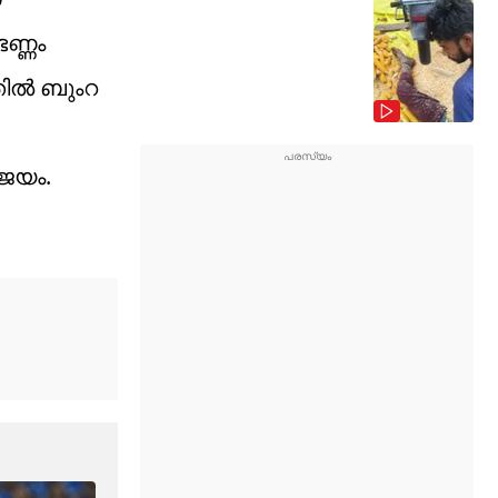
െണ്ണം
തിൽ ബുംറ
ിജയം.