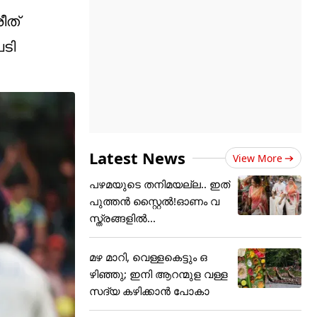
ീത്
ടി
Latest News
View More
പഴമയുടെ തനിമയല്ല.. ഇത്
പുത്തൻ സ്റ്റൈൽ!ഓണം വ
സ്ത്രങ്ങളിൽ...
മഴ മാറി, വെള്ളകെട്ടും ഒ
ഴിഞ്ഞു; ഇനി ആറന്മുള വള്ള
സദ്യ കഴിക്കാൻ പോകാ