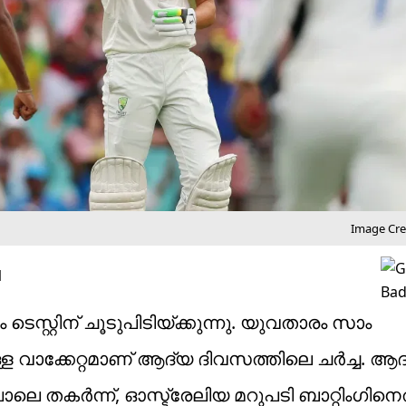
Image Cred
M
റ്റിന് ചൂടുപിടിയ്ക്കുന്നു. യുവതാരം സാം
്ള വാക്കേറ്റമാണ് ആദ്യ ദിവസത്തിലെ ചർച്ച. ആദ
ലെ തകർന്ന്, ഓസ്ട്രേലിയ മറുപടി ബാറ്റിംഗിനെത