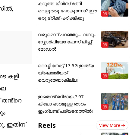
കറുത്ത ജീൻസ് മങ്ങി
സിൽ,
വെളുത്തു പോകുന്നോ? ഈ
ഒരു ട്രിക്ക് പരീക്ഷിക്കൂ
വരുമെന്ന് പറഞ്ഞു... വന്നു...
സ്കോർപിയോ ഫേസ് ലിഫ്റ്റ്
മോഡൽ
റെഡ്മി നോട്ട് 17 5G ഇന്ത്യ
യിലെത്തിയത്
ടെ കളി
വെറുതേയാകില്ല!
ലെ
ഇതെന്ത് മറിമായം? 97
് തൻ്റെ
കിലോ ഭാരമുള്ള താരം
ഇംഗ്ലണ്ട് പര്യടനത്തില്‍!
ും
തു. ഇതിന്
Reels
View More