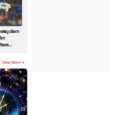
ഞ്ജുവിനെ
ദിന
ധ്യത
View More