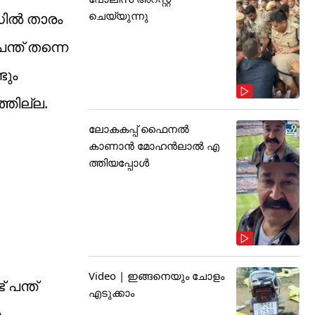
ചെയ്യുന്നു
്സിൽ താരം
ന്ത് തന്നെ
ടും
്ഞില്ല.
ലോകകപ്പ് ഫൈനൽ
കാണാൻ മോഹൻലാൽ എ
ത്തിയപ്പോൾ
Video | ഇങ്ങനെയും ചോളം
പന്ത്
എടുക്കാം
ന