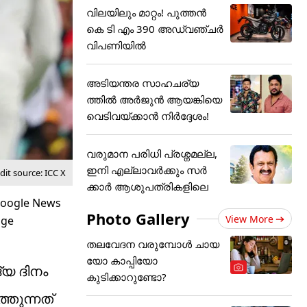
വിലയിലും മാറ്റം! പുത്തൻ
കെ ടി എം 390 അഡ്വഞ്ചർ
വിപണിയിൽ
അടിയന്തര സാഹചര്യ
ത്തിൽ അർജുൻ ആയങ്കിയെ
വെടിവയ്ക്കാൻ നിർദ്ദേശം!
വരുമാന പരിധി പ്രശ്നമല്ല,
ഇനി എല്ലാവർക്കും സർ
it source: ICC X
ക്കാർ ആശുപത്രികളിലെ
Photo Gallery
View More
തലവേദന വരുമ്പോൾ ചായ
യോ കാപ്പിയോ
്യ ദിനം
കുടിക്കാറുണ്ടോ?
്തുന്നത്