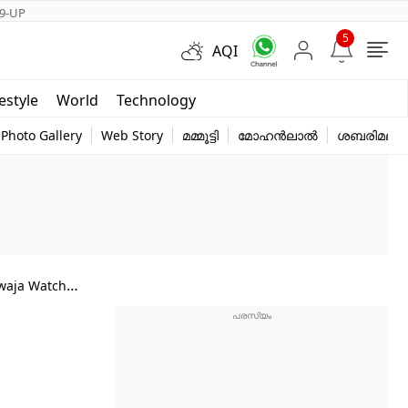
9-UP
5
AQI
Short Videos
festyle
World
Technology
y
Photo Gallery
Web Story
മമ്മൂട്ടി
മോഹൻലാൽ
ശബരിമല
waja Watch