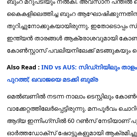
ബുംറ മറുപടിയും നൽകി. അവസാന പന്തിൽ 
കൈകളിലെത്തിച്ച ബുംറ ആഘോഷിക്കുന്നതിന്
തുറിച്ചുനോക്കുകയായിരുന്നു. ഇതോടൊപ്പം സ്
ഇന്ത്യൻ താരങ്ങൾ ആക്രോശവുമായി കോൺസ്റ്റാസി
കോൺസ്റ്റാസ് പവലിയനിലേക്ക് മടങ്ങുകയും ച
Also Read :
IND vs AUS: സിഡ്നിയിലും ​താ
പുറത്ത്; ഖവാജയെ മടക്കി ബുമ്ര
മെൽബണിൽ നടന്ന നാലാം ടെസ്റ്റിലും കോൺസ
വാക്കേറ്റത്തിലേർപ്പെട്ടിരുന്നു. മനപൂർവം ച
ആദ്യ ഇന്നിംഗ്സിൽ 60 റൺസ് നേടിയാണ് പുറത
ഓർത്തഡോക്സ് ഷോട്ടുകളുമായി ആക്രമിച്ചു