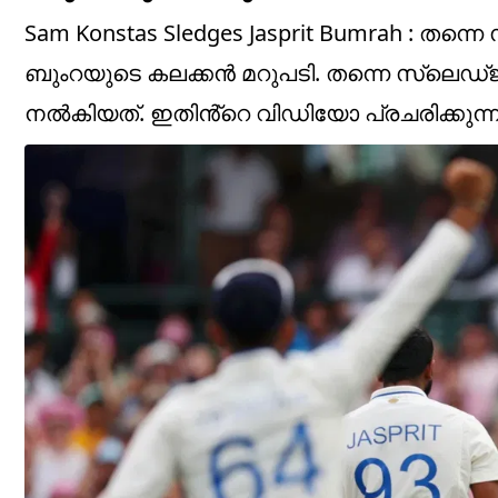
Sam Konstas Sledges Jasprit Bumrah : തന്
ബുംറയുടെ കലക്കൻ മറുപടി. തന്നെ സ്ലെഡ്ജ
നൽകിയത്. ഇതിൻ്റെ വിഡിയോ പ്രചരിക്കുന്നുണ