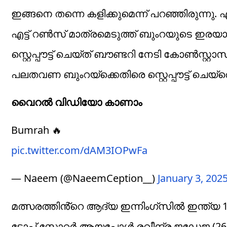
ഇങ്ങനെ തന്നെ കളിക്കുമെന്ന് പറഞ്ഞിരുന്നു.
എട്ട് റൺസ് മാത്രമെടുത്ത് ബുംറയുടെ ഇരയായ
സ്റ്റെപ്പൗട്ട് ചെയ്ത് ബൗണ്ടറി നേടി കോൺസ്റ്
പലതവണ ബുംറയ്ക്കെതിരെ സ്റ്റെപ്പൗട്ട് ചെയ്
വൈറൽ വിഡിയോ കാണാം
Bumrah 🔥
pic.twitter.com/dAM3IOPwFa
— Naeem (@NaeemCeption__)
January 3, 202
മത്സരത്തിൻ്റെ ആദ്യ ഇന്നിംഗ്സിൽ ഇന്ത്യ 
ടോപ്പ് സ്കോറർ ആയപ്പോൾ രവീന്ദ്ര ജഡേജ (26),