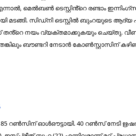
 എന്നാൽ, മെൽബൺ ടെസ്റ്റിൻ്റെ രണ്ടാം ഇന്നിംഗ
ി മടങ്ങി. സിഡ്നി ടെസ്റ്റിൽ ബുംറയുടെ ആദ്യ പ
റാസ് തൻ്റെ നയം വ്യക്തമാക്കുകയും ചെയ്തു. വീണ്
തെങ്കിലും ബൗണ്ടറി നേടാൻ കോൺസ്റ്റാസിന് കഴിഞ
5
185 റൺസിന് ഓൾഔട്ടായി. 40 റൺസ് നേടി ഋഷഭ് 
 ജസ്പ്രീത് ബുംറ (22) എന്നിവരാണ് മറ്റ് പ്രധാ