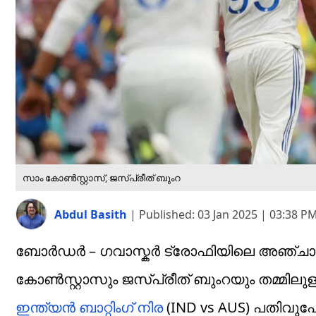
സാം കോൺസ്റ്റാസ്, ജസ്പ്രീത് ബുംറ
Abdul Basith
|
Published:
03 Jan 2025 | 03:38 P
ബോർഡർ – ഗവാസ്കർ ട്രോഫിയിലെ അഞ്ചാം ടെസ്
കോൺസ്റ്റാസും ജസ്പ്രീത് ബുംറയും തമ്മിലുള
ഇന്ത്യൻ ബാറ്റിംഗ് നിര
(IND vs AUS) പതിവുപോ