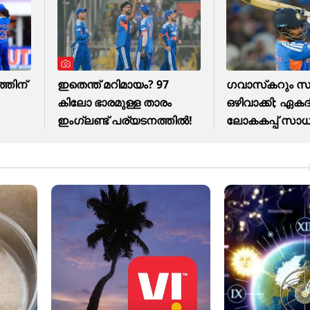
്തിന്
ഇതെന്ത് മറിമായം? 97
ഗവാസ്‌കറും സ
കിലോ ഭാരമുള്ള താരം
ഒഴിവാക്കി; ഏക
ഇംഗ്ലണ്ട് പര്യടനത്തില്‍!
ലോകകപ്പ് സാ
അടയുന്നു?