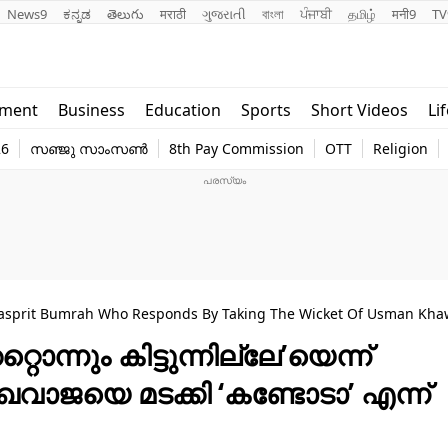
News9
ಕನ್ನಡ
తెలుగు
मराठी
ગુજરાતી
বাংলা
ਪੰਜਾਬੀ
தமிழ்
मनी9
TV
Lifestyle
Religion
nment
Business
Education
Sports
Short Videos
Li
world
Web Stor
26
സഞ്ജു സാംസൺ
8th Pay Commission
OTT
Religion
Technology
Photo
Jasprit Bumrah Who Responds By Taking The Wicket Of Usman Kha
റൊന്നും കിട്ടുന്നില്ലേ’യെന്ന്
വാജയെ മടക്കി ‘കണ്ടോടാ’ എന്ന്