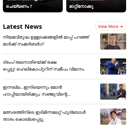
ചെയ്യണം ?
മാറ്റിനോക്കൂ
Latest News
View More
നിയമവിരുദ്ധ ഉള്ളടക്കങ്ങളിൽ മാപ്പ് പറഞ്ഞ്
മാർക്ക് സക്കർബർഗ്
ട്രംപ് തലനാരിഴയ്ക്ക് രക്ഷ
പ്പെട്ടു! ഹെലികോപ്റ്ററിന് സമീപം വിമാനം
ഇന്നല്ല...ഇനിയെന്നും മോന്‍
ഹാപ്പിയായിരിക്കും; സഞ്ജുവിന്റെ...
മത്സരത്തിനിടെ ഇടിമിന്നലേറ്റ് ഫുട്ബോൾ
താരം കൊല്ലപ്പെട്ടു