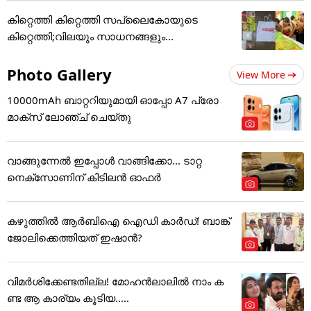
കിറ്റെത്തി കിറ്റെത്തി സപ്ലൈകോയുടെ
കിറ്റെത്തി;വിലയും സാധനങ്ങളും...
Photo Gallery
View More
10000mAh ബാറ്ററിയുമായി ഓപ്പോ A7 പ്രോ
മാക്സ് ലോഞ്ച് ചെയ്തു
വാങ്ങുന്നേൽ ഇപ്പോൾ വാങ്ങിക്കോ... ടാറ്റ
നെക്സോണിന് കിടിലൻ ഓഫർ
കഴുത്തില്‍ ആര്‍ബിഐ ഐഡി കാര്‍ഡ്! ബാങ്ക്
ജോലിക്കെത്തിയത് ഇഷാന്‍?
വിമർശിക്കേണ്ടതില്ല! മോഹൻലാലിൽ നാം ക
ണ്ട ആ കാര്യം കൂടിയ.....