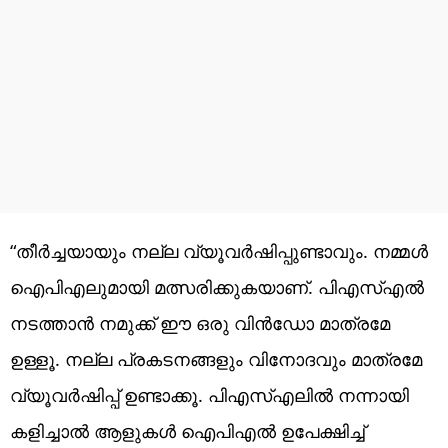
“തീർച്ചയായും നല്ല വ്യൂവർഷിപ്പുണ്ടാവും. നമ്മൾ
ഐപിഎലുമായി മത്സരിക്കുകയാണ്. പിഎസ്എൽ
നടത്താൻ നമുക്ക് ഈ ഒരു വിൻഡോ മാത്രമേ
ഉള്ളൂ. നല്ല പ്രകടനങ്ങളും വിനോദവും മാത്രമേ
വ്യൂവർഷിപ്പ് ഉണ്ടാക്കൂ. പിഎസ്എലിൽ നന്നായി
കളിച്ചാൽ ആളുകൾ ഐപിഎൽ ഉപേക്ഷിച്ച്