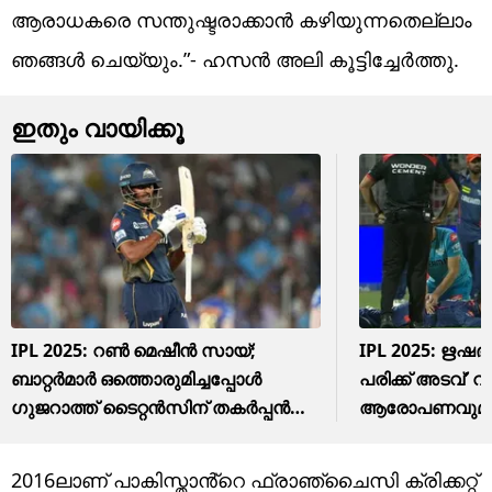
ആരാധകരെ സന്തുഷ്ടരാക്കാൻ കഴിയുന്നതെല്ലാം
ഞങ്ങൾ ചെയ്യും.”- ഹസൻ അലി കൂട്ടിച്ചേർത്തു.
ഇതും വായിക്കൂ
IPL 2025: റൺ മെഷീൻ സായ്;
IPL 2025: ഋഷഭ്
ബാറ്റർമാർ ഒത്തൊരുമിച്ചപ്പോൾ
പരിക്ക് അടവ്’ വീ
ഗുജറാത്ത് ടൈറ്റൻസിന് തകർപ്പൻ
ആരോപണവുമാ
സ്കോർ
സമൂഹമാധ്യമങ
2016ലാണ് പാകിസ്താൻ്റെ ഫ്രാഞ്ചൈസി ക്രിക്കറ്റ്