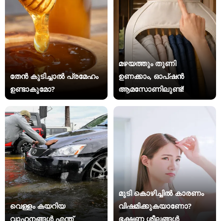
മഴയത്തും തുണി
തേൻ കുടിച്ചാൽ പ്രമേഹം
ഉണക്കാം, ഓപ്ഷൻ
ഉണ്ടാകുമോ?
ആമസോണിലുണ്ട്!
മുടി കൊഴിച്ചിൽ കാരണം
വെള്ളം കയറിയ
വിഷമിക്കുകയാണോ?
വാഹനങ്ങൾ എന്ത്
ഭക്ഷണ ശീലങ്ങൾ