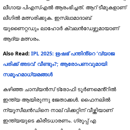
ലീഗായ പിഎസ്എൽ ആരംഭിച്ചത്. ആറ് ടീമുകളാണ്
ലീഗിൽ മത്സരിക്കുക. ഇസ്ലാമാദാബ്
യുണൈറ്റഡും ലാഹോർ ക്വലൻഡേഴ്സുമായാണ്
ആദ്യ മത്സരം.
Also Read:
IPL 2025: ഋഷഭ് പന്തിൻ്റെ ‘വ്യാജ
പരിക്ക് അടവ്’ വീണ്ടും?; ആരോപണവുമായി
സമൂഹമാധ്യമങ്ങൾ
കഴിഞ്ഞ ചാമ്പ്യൻസ് ട്രോഫി ടൂർണമെൻ്റിൽ
ഇന്ത്യ ആയിരുന്നു ജേതാക്കൾ. ഫൈനലിൽ
ന്യൂസീലൻഡിനെ നാല് വിക്കറ്റിന് വീഴ്ത്തിയാണ്
ഇന്ത്യയുടെ കിരീടധാരണം. ഗ്രൂപ്പ് എ