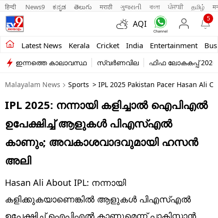
हिन्दी 
News9
ಕನ್ನಡ
తెలుగు
मराठी
ગુજરાતી
বাংলা
ਪੰਜਾਬੀ
தமிழ்
म
5
AQI
Kerala
Latest News
Kerala
Cricket
India
Entertainment
Bus
ഇന്നത്തെ കാലാവസ്ഥ
സ്വർണവില
ഫിഫ ലോകകപ്പ് 2026
India
Malayalam News
Sports
> IPL 2025 Pakistan Pacer Hasan Ali Cl
Entertainment
IPL 2025: നന്നായി കളിച്ചാൽ ഐപിഎൽ
Business
ഉപേക്ഷിച്ച് ആളുകൾ പിഎസ്എൽ
Education
കാണും; അവകാശവാദവുമായി ഹസൻ
Sports
അലി
Lifestyle
Hasan Ali About IPL: നന്നായി
world
കളിക്കുകയാണെങ്കിൽ ആളുകൾ പിഎസ്എൽ
ഉപേക്ഷിച്ച് ഐപിഎൽ കാണുമെന്ന് പാകിസ്താൻ