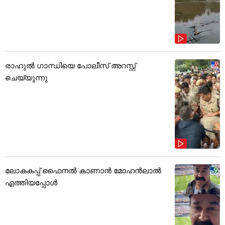
രാഹുൽ ഗാന്ധിയെ പോലീസ് അറസ്റ്റ്
ചെയ്യുന്നു
ലോകകപ്പ് ഫൈനൽ കാണാൻ മോഹൻലാൽ
എത്തിയപ്പോൾ