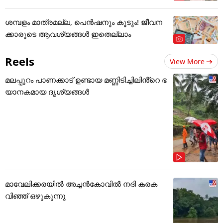
ശമ്പളം മാത്രമല്ല, പെൻഷനും കൂടും! ജീവന
ക്കാരുടെ ആവശ്യങ്ങൾ ഇതെല്ലാം
Reels
View More
മലപ്പുറം പാണക്കാട് ഉണ്ടായ മണ്ണിടിച്ചിലിൻ്റെ ഭ
യാനകമായ ദൃശ്യങ്ങൾ
മാവേലിക്കരയിൽ അച്ചൻകോവിൽ നദി കരക
വിഞ്ഞ് ഒഴുകുന്നു