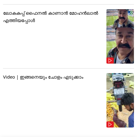
ലോകകപ്പ് ഫൈനൽ കാണാൻ മോഹൻലാൽ
എത്തിയപ്പോൾ
Video | ഇങ്ങനെയും ചോളം എടുക്കാം