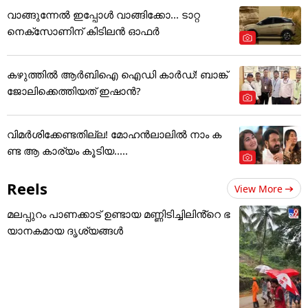
വാങ്ങുന്നേൽ ഇപ്പോൾ വാങ്ങിക്കോ... ടാറ്റ
നെക്സോണിന് കിടിലൻ ഓഫർ
കഴുത്തില്‍ ആര്‍ബിഐ ഐഡി കാര്‍ഡ്! ബാങ്ക്
ജോലിക്കെത്തിയത് ഇഷാന്‍?
വിമർശിക്കേണ്ടതില്ല! മോഹൻലാലിൽ നാം ക
ണ്ട ആ കാര്യം കൂടിയ.....
Reels
View More
മലപ്പുറം പാണക്കാട് ഉണ്ടായ മണ്ണിടിച്ചിലിൻ്റെ ഭ
യാനകമായ ദൃശ്യങ്ങൾ