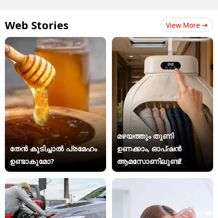
Web Stories
View More
മഴയത്തും തുണി
തേൻ കുടിച്ചാൽ പ്രമേഹം
ഉണക്കാം, ഓപ്ഷൻ
ഉണ്ടാകുമോ?
ആമസോണിലുണ്ട്!