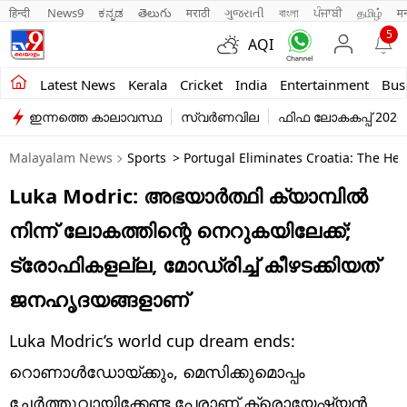
हिन्दी 
News9
ಕನ್ನಡ
తెలుగు
मराठी
ગુજરાતી
বাংলা
ਪੰਜਾਬੀ
தமிழ்
म
5
AQI
Kerala
Latest News
Kerala
Cricket
India
Entertainment
Bus
ഇന്നത്തെ കാലാവസ്ഥ
സ്വർണവില
ഫിഫ ലോകകപ്പ് 2026
India
Malayalam News
Sports
> Portugal Eliminates Croatia: The He
Entertainment
Luka Modric: അഭയാർത്ഥി ക്യാമ്പിൽ
Business
നിന്ന് ലോകത്തിന്റെ നെറുകയിലേക്ക്;
Education
ട്രോഫികളല്ല, മോഡ്രിച്ച് കീഴടക്കിയത്
Sports
ജനഹൃദയങ്ങളാണ്‌
Lifestyle
Luka Modric’s world cup dream ends:
world
റൊണാള്‍ഡോയ്ക്കും, മെസിക്കുമൊപ്പം
ചേര്‍ത്തുവായിക്കേണ്ട പേരാണ് ക്രൊയേഷ്യന്‍