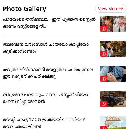
Photo Gallery
View More
പഴമയുടെ തനിമയല്ല.. ഇത് പുത്തൻ സ്റ്റൈൽ!
ഓണം വസ്ത്രങ്ങളിൽ...
തലവേദന വരുമ്പോൾ ചായയോ കാപ്പിയോ
കുടിക്കാറുണ്ടോ?
കറുത്ത ജീൻസ് മങ്ങി വെളുത്തു പോകുന്നോ?
ഈ ഒരു ട്രിക്ക് പരീക്ഷിക്കൂ
വരുമെന്ന് പറഞ്ഞു... വന്നു... സ്കോർപിയോ
ഫേസ് ലിഫ്റ്റ് മോഡൽ
റെഡ്മി നോട്ട് 17 5G ഇന്ത്യയിലെത്തിയത്
വെറുതേയാകില്ല!