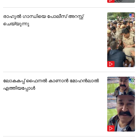
രാഹുൽ ഗാന്ധിയെ പോലീസ് അറസ്റ്റ്
ചെയ്യുന്നു
ലോകകപ്പ് ഫൈനൽ കാണാൻ മോഹൻലാൽ
എത്തിയപ്പോൾ