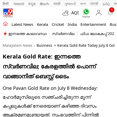
हिन्दी 
News9
ಕನ್ನಡ
తెలుగు
मराठी
ગુજરાતી
বাংলা
ਪੰਜਾਬੀ
தமிழ்
म
5
AQI
Kerala
Latest News
Kerala
Cricket
India
Entertainment
Bus
ഇന്നത്തെ കാലാവസ്ഥ
സ്വർണവില
ഫിഫ ലോകകപ്പ് 2026
India
Malayalam News
Business
> Kerala Gold Rate Today July 8 Gol
Entertainment
Kerala Gold Rate: ഇന്നത്തെ
Business
സ്വര്‍ണവില; കേരളത്തില്‍ പൊന്ന്
Education
വാങ്ങാനിത് ബെസ്റ്റ് ടൈം
Sports
One Pavan Gold Rate on July 8 Wednesday:
Lifestyle
ഹോര്‍മുസിലൂടെ സഞ്ചരിച്ചിരുന്ന മൂന്ന്
കപ്പലുകള്‍ക്ക് നേരെയാണ് കഴിഞ്ഞ ദിവസം
world
ആക്രമണമുണ്ടായത്. സംഭവത്തിന് പിന്നില്‍