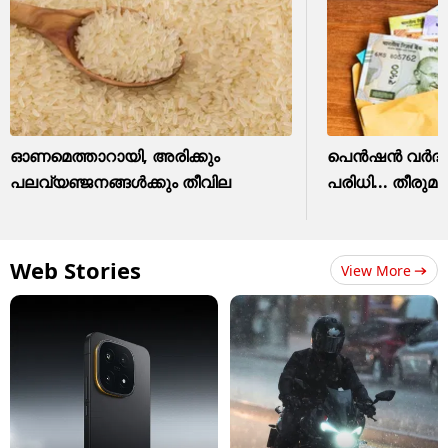
ഓണമെത്താറായി, അരിക്കും
പെൻഷൻ വർദ്ധനവ്,
പലവ്യഞ്ജനങ്ങൾക്കും തീവില
പരിധി... തീരുമ
Web Stories
View More