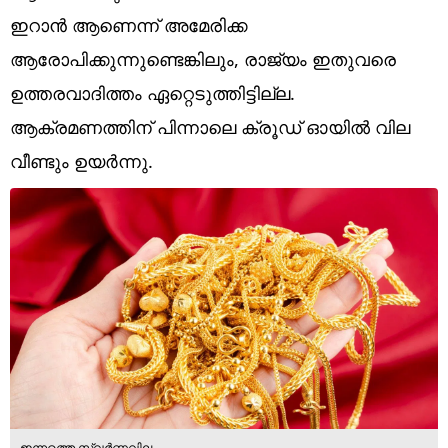
Technology
ഇറാന്‍ ആണെന്ന് അമേരിക്ക
Religion
ആരോപിക്കുന്നുണ്ടെങ്കിലും, രാജ്യം ഇതുവരെ
ഉത്തരവാദിത്തം ഏറ്റെടുത്തിട്ടില്ല.
Web Story
ആക്രമണത്തിന് പിന്നാലെ ക്രൂഡ് ഓയില്‍ വില
Photo
വീണ്ടും ഉയര്‍ന്നു.
Short Videos
ഇന്നത്തെ സ്വര്‍ണവില