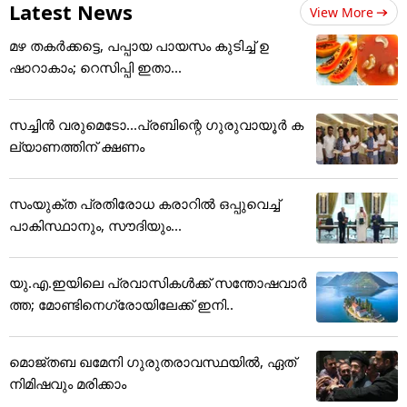
Latest News
View More
മഴ തകർക്കട്ടെ, പപ്പായ പായസം കുടിച്ച് ഉ
ഷാറാകാം; റെസിപ്പി ഇതാ...
സച്ചിന്‍ വരുമെടോ...പ്രബിന്റെ ഗുരുവായൂര്‍ ക
ല്യാണത്തിന് ക്ഷണം
സംയുക്ത പ്രതിരോധ കരാറിൽ ഒപ്പുവെച്ച്
പാകിസ്ഥാനും, സൗദിയും...
യു.എ.ഇയിലെ പ്രവാസികൾക്ക് സന്തോഷവാർ
ത്ത; മോണ്ടിനെഗ്രോയിലേക്ക് ഇനി..
മൊജ്തബ ഖമേനി ഗുരുതരാവസ്ഥയില്‍, ഏത്
നിമിഷവും മരിക്കാം