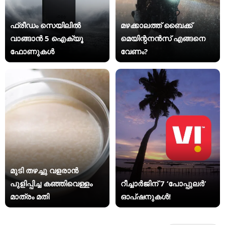
ഫ്രീഡം സെയിലിൽ
മഴക്കാലത്ത് ബൈക്ക്
വാങ്ങാൻ 5 ഐക്യൂ
മെയിന്റനൻസ് എങ്ങനെ
ഫോണുകൾ
വേണം?
മുടി തഴച്ചു വളരാൻ
പുളിപ്പിച്ച കഞ്ഞിവെള്ളം
റീച്ചാർജിന് 7 ‘പോപ്പുലർ’
മാത്രം മതി
ഓപ്ഷനുകൾ!