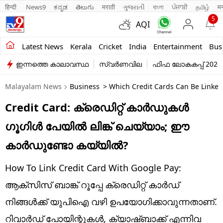
हिन्दी 
News9
ಕನ್ನಡ
తెలుగు
मराठी
ગુજરાતી
বাংলা
ਪੰਜਾਬੀ
தமிழ்
म
5
AQI
Kerala
Latest News
Kerala
Cricket
India
Entertainment
Bus
ഇന്നത്തെ കാലാവസ്ഥ
സ്വർണവില
ഫിഫ ലോകകപ്പ് 2026
India
Malayalam News
Business
> Which Credit Cards Can Be Linked
Entertainment
Credit Card: ക്രെഡിറ്റ് കാര്‍ഡുകള്‍
Business
ഗൂഗിള്‍ പേയില്‍ ലിങ്ക് ചെയ്യാം; ഈ
Education
കാര്‍ഡുണ്ടോ കയ്യില്‍?
Sports
How To Link Credit Card With Google Pay:
Lifestyle
ആക്‌സിസ് ബാങ്ക് റൂപ്പേ ക്രെഡിറ്റ് കാര്‍ഡ്
നിങ്ങള്‍ക്ക് യുപിഐ വഴി ഉപയോഗിക്കാവുന്നതാണ്.
world
റിവാര്‍ഡ് പോയിന്റുകള്‍, ക്യാഷ്ബാക്ക് എന്നിവ