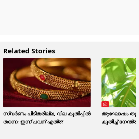
Related Stories
സ്വർണം പിടിതരില്ല, വില കുതിപ്പിൽ
ആഘോഷം തുടങ്ങ
തന്നെ; ഇന്ന് പവന് എത്ര?
കുതിച്ച് നേന്ത്ര