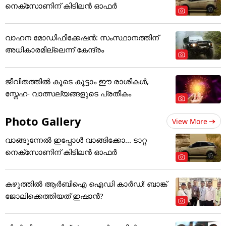
നെക്സോണിന് കിടിലൻ ഓഫർ
വാഹന മോഡിഫിക്കേഷൻ: സംസ്ഥാനത്തിന്
അ‌ധികാരമില്ലെന്ന് കേന്ദ്രം
ജീവിതത്തിൽ കൂടെ കൂട്ടാം ഈ രാശികൾ,
സ്നേഹ- വാത്സല്യങ്ങളുടെ പ്രതീകം
Photo Gallery
View More
വാങ്ങുന്നേൽ ഇപ്പോൾ വാങ്ങിക്കോ... ടാറ്റ
നെക്സോണിന് കിടിലൻ ഓഫർ
കഴുത്തില്‍ ആര്‍ബിഐ ഐഡി കാര്‍ഡ്! ബാങ്ക്
ജോലിക്കെത്തിയത് ഇഷാന്‍?