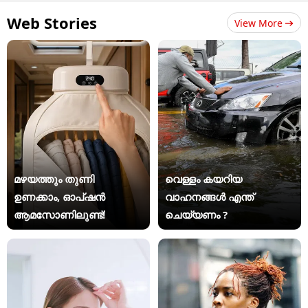
Web Stories
View More
മഴയത്തും തുണി
വെള്ളം കയറിയ
ഉണക്കാം, ഓപ്ഷൻ
വാഹനങ്ങൾ എന്ത്
ആമസോണിലുണ്ട്!
ചെയ്യണം ?