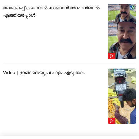
ലോകകപ്പ് ഫൈനൽ കാണാൻ മോഹൻലാൽ
എത്തിയപ്പോൾ
Video | ഇങ്ങനെയും ചോളം എടുക്കാം