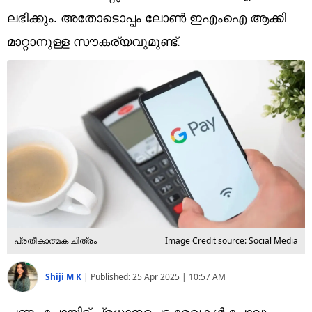
Technology
ലഭിക്കും. അതോടൊപ്പം ലോണ്‍ ഇഎംഐ ആക്കി
Religion
മാറ്റാനുള്ള സൗകര്യവുമുണ്ട്.
Web Story
Photo
Short Videos
പ്രതീകാത്മക ചിത്രം
Image Credit source: Social Media
Shiji M K
|
Published:
25 Apr 2025 | 10:57 AM
പണം പോയിട്ട് പ്രധാനപ്പെട്ട രേഖകള്‍ പോലും