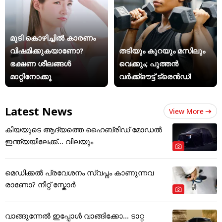
മുടി കൊഴിച്ചിൽ കാരണം
വിഷമിക്കുകയാണോ?
തടിയും കുറയും മസിലും
ഭക്ഷണ ശീലങ്ങൾ
വെക്കും; പുത്തൻ
മാറ്റിനോക്കൂ
വർക്ക്ഔട്ട് ട്രെൻഡ്!
Latest News
View More
കിയയുടെ ആദ്യത്തെ ഹൈബ്രിഡ് മോഡൽ
ഇന്ത്യയിലേക്ക്... വിലയും
മെഡിക്കല്‍ പ്രവേശനം സ്വപ്നം കാണുന്നവ
രാണോ? നീറ്റ് സ്കോർ
വാങ്ങുന്നേൽ ഇപ്പോൾ വാങ്ങിക്കോ... ടാറ്റ