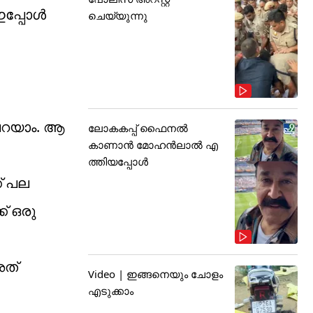
ഇപ്പോൾ
ചെയ്യുന്നു
പറയാം. ആ
ലോകകപ്പ് ഫൈനൽ
കാണാൻ മോഹൻലാൽ എ
ത്തിയപ്പോൾ
് പല
് ഒരു
അത്
Video | ഇങ്ങനെയും ചോളം
എടുക്കാം