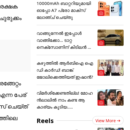
10000mAh ബാറ്ററിയുമായി
രേക്ഷക
ഓപ്പോ A7 പ്രോ മാക്സ്
ചുരുക്കം
ലോഞ്ച് ചെയ്തു
വാങ്ങുന്നേൽ ഇപ്പോൾ
വാങ്ങിക്കോ... ടാറ്റ
നെക്സോണിന് കിടിലൻ ഓ
ഫർ
കഴുത്തില്‍ ആര്‍ബിഐ ഐ
ഡി കാര്‍ഡ്! ബാങ്ക്
ജോലിക്കെത്തിയത് ഇഷാന്‍?
്ങേറ്റം
വിമർശിക്കേണ്ടതില്ല! മോഹ
എന്ന പേര്
ൻലാലിൽ നാം കണ്ട ആ
സ് ചെയ്ത്
കാര്യം കൂടിയ.....
്തിലെ
Reels
View More