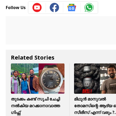
Follow Us
Related Stories
തുടക്കം കണ്ട് സുചി ചേച്ചി
മിഥുൻ മാനുവൽ
നൽകിയ മറക്കാനാവാത്ത ​
തോമസിന്റെ ആദ്യ 
ഗിഫ്റ്റ്
സീരീസ് എന്ന് വരും ?