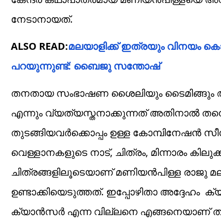
നേടാനായത്.
ALSO READ:
മലയാളിക്ക് ഇത്രയും വിനയം കൊ
പറയുന്നുണ്ട്: ബൈജു സന്തോഷ്‌
തനതായ സംഭാഷണ ശൈലിയും ടൈമിങ്ങും ആണ് 
എന്നും വ്യത്യസ്തനാക്കുന്നത് അതിനാൽ ത
തുടങ്ങിയവർക്കൊപ്പം ഉള്ള കോമ്പിനേഷൻ സീനു
വെള്ളാനകളുടെ നാട്, ചിത്രം, മിന്നാരം കിലുക
ചിത്രങ്ങളിലൂടെയാണ് മണിയൻപിള്ള രാജു മല
ഉണ്ടാക്കിയെടുത്തത്. ഇപ്പോഴിതാ അദ്ദേഹ
ക്യാൻസർ എന്ന വില്ലനെ എങ്ങനെയാണ് താൻ ന