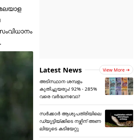
് മലയാള
െ
 സംവിധാനം
.
Latest News
View More
അടിസ്ഥാന ശമ്പളം
കുതിച്ചുയരും! 92% - 285%
വരെ വർദ്ധനവോ?
സർക്കാർ ആശുപത്രിയിലെ
ഡ്യൂട്ടിയ്ക്കിടെ നഴ്സിന് അ‌ണ
ലിയുടെ കടിയേറ്റു