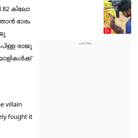
 82 കിലോ
 ഞാൻ ഭാരം
ജു
പിള്ള രാജു
ാളികൾക്ക്
 villain
ly fought it