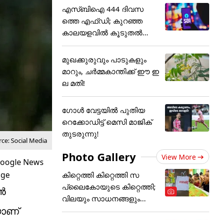
എസ്ബിഐ 444 ദിവസ
ത്തെ എഫ്ഡി; കുറഞ്ഞ
കാലയളവില്‍ കൂടുതല്‍
നേട്ടം
മുഖക്കുരുവും പാടുകളും
മാറും, ചർമ്മകാന്തിക്ക് ഈ ഇ
ല മതി!
ഗോൾ വേട്ടയിൽ പുതിയ
റെക്കോഡിട്ട് ​മെസി മാജിക്
തുടരുന്നു!
ce: Social Media
Photo Gallery
View More
കിറ്റെത്തി കിറ്റെത്തി സ
പ്ലൈകോയുടെ കിറ്റെത്തി;
ടൻ
വിലയും സാധനങ്ങളും...
യാണ്