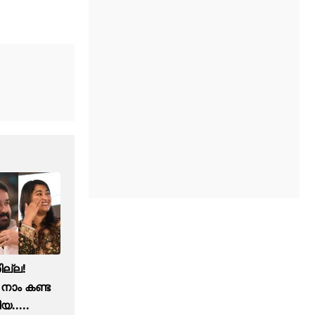
ില്ല!
ാം കണ്ട
.....