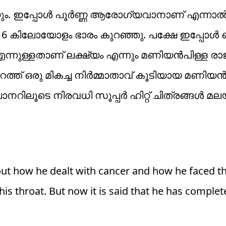
ും. ഇപ്പോൾ പൂർണ്ണ ആരോഗ്യവാനാണ് എന്നാൽ
16 കിലോയോളം ഭാരം കുറഞ്ഞു. പക്ഷേ ഇപ്പോൾ
 എന്നുള്ളതാണ് ലക്ഷ്യം എന്നും മണിയൻപിള്ള രാ
ത്ത് ഒരു മികച്ച നിർമ്മാതാവ് കൂടിയായ മണിയൻ
ിലൂടെ നിരവധി സൂപ്പർ ഹിറ്റ് ചിത്രങ്ങൾ മലയ
t how he dealt with cancer and how he faced the
his throat. But now it is said that he has complete