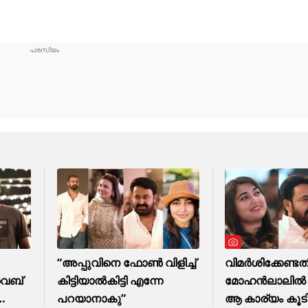
“അപ്പുവിനെ ഫോൺ വിളിച്ച്
വിമർശിക്കേണ്ടത
വെബ്
കിട്ടിയാൽകിട്ടി എന്നേ
മോഹൻലാലിൽ ന
പറയാനാകു”
ആ കാര്യം കൂടിയ