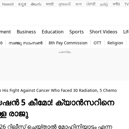
News9
ಕನ್ನಡ
తెలుగు
मराठी
ગુજરાતી
বাংলা
ਪੰਜਾਬੀ
தமிழ்
मनी9
TV
Lifestyle
Religion
nment
Business
Education
Sports
Short Videos
Li
world
Web Stor
26
സഞ്ജു സാംസൺ
8th Pay Commission
OTT
Religion
Technology
Photo
n His Fight Against Cancer Who Faced 30 Radiation, 5 Chemo
ഡിയേഷൻ 5 കീമോ! ക്യാൻസറിനെ
്ള രാജു
:1926 റിലീസ് ചെയ്താൽ മോഹിനിയാട്ടം എന്ന