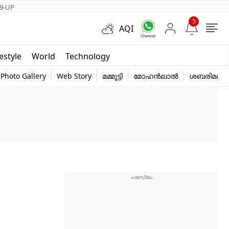
9-UP
5
AQI
Short Videos
festyle
World
Technology
y
Photo Gallery
Web Story
മമ്മൂട്ടി
മോഹൻലാൽ
ശബരിമല