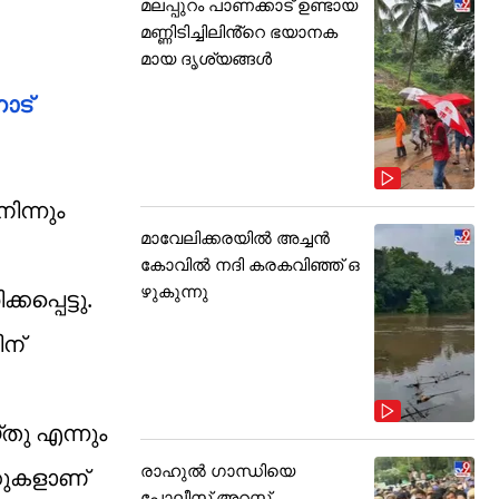
മലപ്പുറം പാണക്കാട് ഉണ്ടായ
മണ്ണിടിച്ചിലിൻ്റെ ഭയാനക
മായ ദൃശ്യങ്ങൾ
ോട്
ന്നും
മാവേലിക്കരയിൽ അച്ചൻ
കോവിൽ നദി കരകവിഞ്ഞ് ഒ
ഴുകുന്നു
്പെട്ടു.
ിന്
തു എന്നും
രാഹുൽ ഗാന്ധിയെ
്കുകളാണ്
പോലീസ് അറസ്റ്റ്