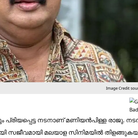
Image Credit sour
ം പ്രിയപ്പെട്ട നടനാണ് മണിയൻപിള്ള രാജു. ന
്റായി സജീവമായി മലയാള സിനിമയിൽ തിളങ്ങുക