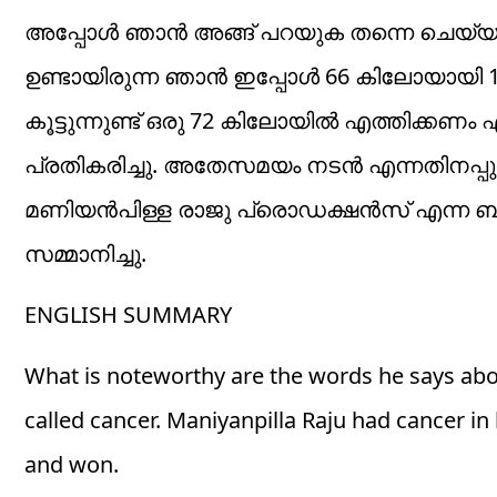
അപ്പോൾ ഞാൻ അങ്ങ് പറയുക തന്നെ ചെയ്യ
ഉണ്ടായിരുന്ന ഞാൻ ഇപ്പോൾ 66 കിലോയായി 
കൂട്ടുന്നുണ്ട് ഒരു 72 കിലോയിൽ എത്തിക്കണം
പ്രതികരിച്ചു. അതേസമയം നടൻ എന്നതിനപ്പുറ
മണിയൻപിള്ള രാജു പ്രൊഡക്ഷൻസ് എന്ന ബാനറ
സമ്മാനിച്ചു.
ENGLISH SUMMARY
What is noteworthy are the words he says abou
called cancer. Maniyanpilla Raju had cancer in 
and won.