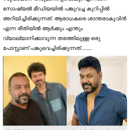
Technology
സോഷ്യൽ മീഡിയയിൽ പങ്കുവച്ച കുറിപ്പിൽ
Religion
അറിയിച്ചിരിക്കുന്നത്. ആരാധകരെ ശാന്തരാകുവിൻ
എന്ന രീതിയിൽ ആർക്കും എന്തും
Web Story
വ്യാഖ്യാനിക്കാവുന്ന തരത്തിലുള്ള ഒരു
Photo
പോസ്റ്റാണ് പങ്കുവെച്ചിരിക്കുന്നത്........
Short Videos