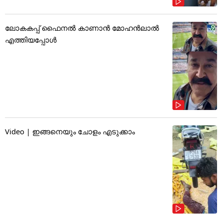
ലോകകപ്പ് ഫൈനൽ കാണാൻ മോഹൻലാൽ
എത്തിയപ്പോൾ
Video | ഇങ്ങനെയും ചോളം എടുക്കാം