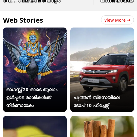
ഡേ... ബില്യൺ ഡോളർ
വീഡിയോയ്ക്ക് 
Web Stories
View More
ഓഗസ്റ്റ് 20-ഓടെ തുലാം
ഉൾപ്പടെ രാശികൾക്ക്
പുത്തൻ ബ്രസയിലെ
നിർണായകം
ടോപ് 10 ഫീച്ചേഴ്സ്