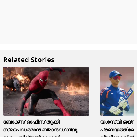
Related Stories
ബോക്സ് ഓഫീസ് തൂക്കി
യശസ്വി ജയ്‌സ
സ്പൈഡർമാൻ ബ്രാൻഡ് ന്യൂ
പ്രണയത്തില