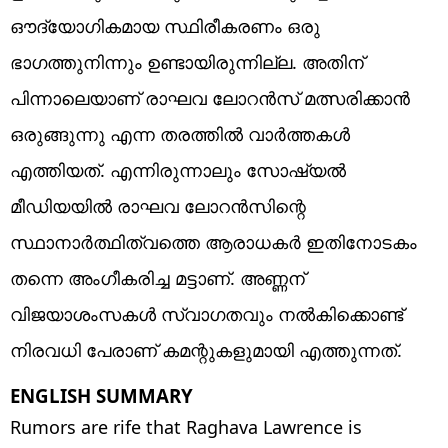
ഔദ്യോഗികമായ സ്ഥിരീകരണം ഒരു
ഭാഗത്തുനിന്നും ഉണ്ടായിരുന്നില്ല. അതിന്
പിന്നാലെയാണ് രാഘവ ലോറൻസ് മത്സരിക്കാൻ
ഒരുങ്ങുന്നു എന്ന തരത്തിൽ വാർത്തകൾ
എത്തിയത്. എന്നിരുന്നാലും സോഷ്യൽ
മീഡിയയിൽ രാഘവ ലോറൻസിന്റെ
സ്ഥാനാർത്ഥിത്വത്തെ ആരാധകർ ഇതിനോടകം
തന്നെ അംഗീകരിച്ച മട്ടാണ്. അണ്ണന്
വിജയാശംസകൾ സ്വാഗതവും നൽകിക്കൊണ്ട്
നിരവധി പേരാണ് കമന്റുകളുമായി എത്തുന്നത്.
ENGLISH SUMMARY
Rumors are rife that Raghava Lawrence is