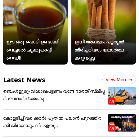
ഈ ഒരു പൊടി ഉണ്ടാക്കി
ഇനി അബദ്ധം പറ്റരുത്!
വെച്ചാൽ ചുക്കുകാപ്പി
തിരിച്ചറിയാം യഥാര്‍ത്ഥ
റെഡി!
കറുവപ്പട്ട
Latest News
View More
ബെംഗളൂരു-വിശാഖപട്ടണം വന്ദേ ഭാരത് സ്ലീപ്പ
ര്‍ യാഥാര്‍ഥ്യമാകും
കോളടിച്ച് വരിക്കാർ! പുതിയ പ്ലാൻ പുറത്തിറ
ക്കി ജിയോയും വിഐയും