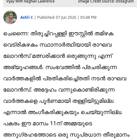
Vijay With Raghav Lawrence
Image Credit source: Instagram
Ashli C
|
Published:
07 Jun 2026 | 05:48 PM
ചെന്നൈ: തിരുച്ചിറപ്പള്ളി ഈസ്റ്റിൽ തമിഴക
വെട്രികഴകം സ്ഥാനാർത്ഥിയായി രാഘവ
ലോറൻസ് മത്സരിക്കാൻ ഒരുങ്ങുന്നു എന്ന്
അഭ്യൂഹങ്ങൾ. സംഭവത്തിൽ പ്രചരിക്കുന്ന
വാർത്തകളിൽ പ്രതികരിച്ചെ്തതി നടൻ രാഘവ
ലോറൻസ്. അദ്ദേഹം വന്നുകൊണ്ടിരിക്കുന്ന
വാർത്തകളെ പൂർണമായി തള്ളിയിട്ടുമില്ല
എന്നാൽ അംഗീകരിക്കുകയും ചെയ്യുന്നില്ല.
പകരം ഈ മാസം 11ന് അമ്മയുടെ
അനുഗ്രഹത്തോടെ ഒരു സുപ്രധാന തീരുമാനം