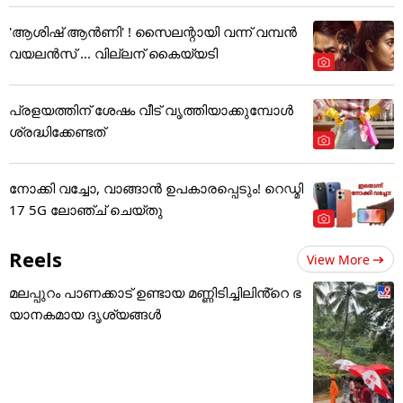
'ആശിഷ് ആൻണി' ! സൈലന്റായി വന്ന് വമ്പൻ
വയലൻസ് ... വില്ലന് കൈയ്യടി
പ്രളയത്തിന് ശേഷം വീട് വൃത്തിയാക്കുമ്പോൾ
ശ്രദ്ധിക്കേണ്ടത്
നോക്കി വച്ചോ, വാങ്ങാൻ ഉപകാരപ്പെടും! റെഡ്മി
17 5G ലോഞ്ച് ചെയ്തു
Reels
View More
മലപ്പുറം പാണക്കാട് ഉണ്ടായ മണ്ണിടിച്ചിലിൻ്റെ ഭ
യാനകമായ ദൃശ്യങ്ങൾ