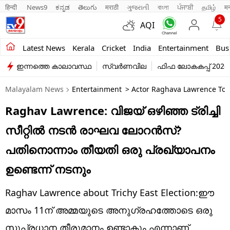
हिन्दी 
News9
ಕನ್ನಡ
తెలుగు
मराठी
ગુજરાતી
বাংলা
ਪੰਜਾਬੀ
தமிழ்
म
5
AQI
Kerala
Latest News
Kerala
Cricket
India
Entertainment
Bus
ഇന്നത്തെ കാലാവസ്ഥ
സ്വർണവില
ഫിഫ ലോകകപ്പ് 2026
India
Malayalam News
Entertainment
> Actor Raghava Lawrence To C
Entertainment
Raghav Lawrence: വിജയ് ഒഴിഞ്ഞ ട്രിച്ചി
Business
സീറ്റിൽ നടൻ രാഘവ ലോറൻസ്?
Education
പതിനൊന്നാം തീയതി ഒരു പ്രഖ്യാപനം
Sports
ഉണ്ടെന്ന് നടനും
Lifestyle
Raghav Lawrence about Trichy East Election:ഈ
world
മാസം 11ന് അമ്മയുടെ അനുഗ്രഹത്തോടെ ഒരു
സുപ്രധാന തീരുമാനം ഉണ്ടാകും എന്നാണ്