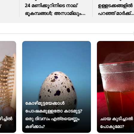
24 മണിക്കൂറിനിടെ നാല്
ഉള്ളടക്കങ്ങളിൽ മ
ഭൂകമ്പങ്ങൾ; അസാമിലും...
പറഞ്ഞ് മാർക്ക്
സക്കർബർഗ്
കോഴിമുട്ടയേക്കാൾ
പോഷകമുള്ളതോ കാടമുട്ട?
ിച്ചിൽ
ഒരു ദിവസം എത്രയെണ്ണം
ചായ കുടിച്ചാൽ 
്
കഴിക്കാം?
പോകുമോ?