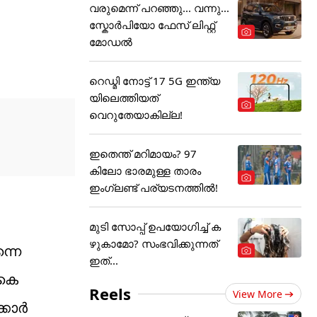
വരുമെന്ന് പറഞ്ഞു... വന്നു...
സ്കോർപിയോ ഫേസ് ലിഫ്റ്റ്
മോഡൽ
റെഡ്മി നോട്ട് 17 5G ഇന്ത്യ
യിലെത്തിയത്
വെറുതേയാകില്ല!
ഇതെന്ത് മറിമായം? 97
കിലോ ഭാരമുള്ള താരം
ഇംഗ്ലണ്ട് പര്യടനത്തില്‍!
മുടി സോപ്പ് ഉപയോഗിച്ച് ക
ഴുകാമോ? സംഭവിക്കുന്നത്
്നെ
ഇത്...
ംകെ
Reels
View More
്കാർ