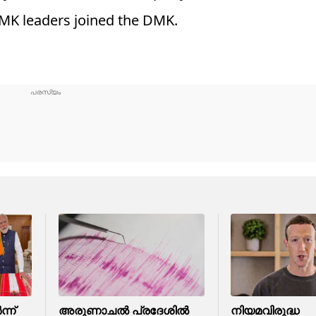
DMK leaders joined the DMK.
ന്ന്
അരുണാചൽ പ്രദേശിൽ
നിയമവിരുദ്ധ