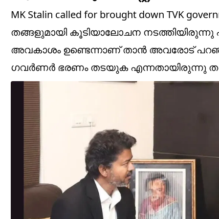
MK Stalin called for brought down TVK gov
തങ്ങളുമായി കൂടിയാലോചന നടത്തിയിരുന്നു
അവകാശം ഉണ്ടെന്നാണ് താൻ അവരോട് പറഞ്ഞത് എ
ഗവർണർ ഭരണം തടയുക എന്നതായിരുന്നു തന്റെ 