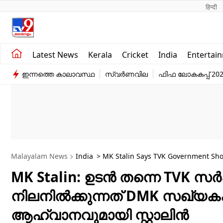
हिन्दी 
Kerala
Business
Latest News
Kerala
Cricket
India
Entertai
India
Education
ഇന്നത്തെ കാലാവസ്ഥ
സ്വർണവില
ഫിഫ ലോകകപ്പ് 20
Entertainment
Sports
Malayalam News
India
MK Stalin: ഉടൻ തന്നെ TVK സർ
നിലനിൽക്കുന്നത് DMK സഖ്യകക
ആഹ്വാനവുമായി സ്റ്റാലിൻ