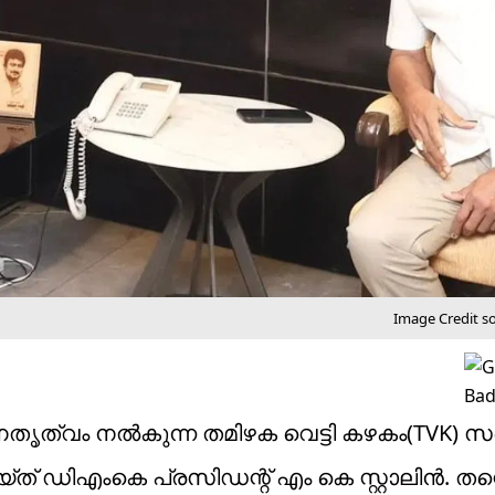
Image Credit s
േതൃത്വം നൽകുന്ന തമിഴക വെട്ടി കഴകം(TVK) സ
് ഡിഎംകെ പ്രസിഡന്റ് എം കെ സ്റ്റാലിൻ. തന്