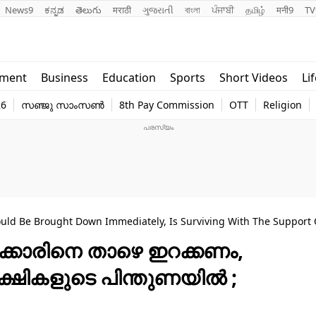
News9
ಕನ್ನಡ
తెలుగు
मराठी
ગુજરાતી
বাংলা
ਪੰਜਾਬੀ
தமிழ்
मनी9
TV
Lifestyle
Religion
nment
Business
Education
Sports
Short Videos
Li
world
Web Stor
26
സഞ്ജു സാംസൺ
8th Pay Commission
OTT
Religion
Technology
Photo
> MK Stalin Says TVK Government Should Be Brought Down Immediately, Is Surviv
ക്കാരിനെ താഴെ ഇറക്കണം,
്ഷികളുടെ പിന്തുണയിൽ ;