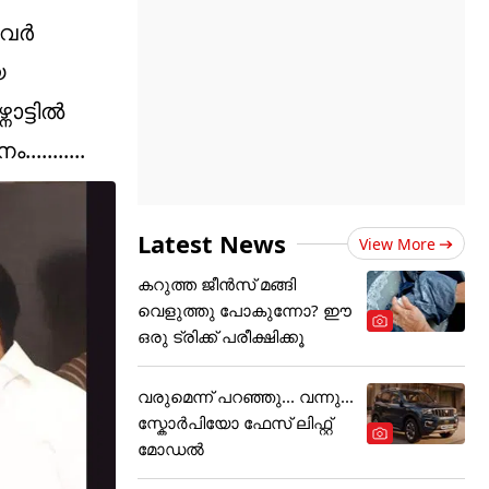
 അവർ
യ
ാട്ടിൽ
........
Latest News
View More
കറുത്ത ജീൻസ് മങ്ങി
വെളുത്തു പോകുന്നോ? ഈ
ഒരു ട്രിക്ക് പരീക്ഷിക്കൂ
വരുമെന്ന് പറഞ്ഞു... വന്നു...
സ്കോർപിയോ ഫേസ് ലിഫ്റ്റ്
മോഡൽ