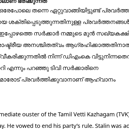
ാണ് ഭരിക്കുന്നത്
ോലെ തന്നെ ഏറ്റുവാങ്ങിയിട്ടുണ്ട് പ്രവർത്
െ ശക്തിപ്പെടുത്തുന്നതിനുള്ള പ്രവർത്തനങ്ങ
ചു. ഇപ്പോഴത്തെ സർക്കാർ നമ്മുടെ മുൻ സഖ്യകക്
ടിൽ രാഷ്ട്രീയ അനശ്ചിതത്വം ആഗ്രഹിക്കാത്തതി
ീകരിക്കുന്നതിൽ നിന്ന് ഡിഎംകെ വിട്ടുനിന്നതെന
ാറി എന്നും പറഞ്ഞു ടിവി സർക്കാരിനെ
േഡർമാരോട് പ്രവർത്തിക്കുവാനാണ് ആഹ്വാനം
mediate ouster of the Tamil Vetti Kazhagam (TVK
y. He vowed to end his party’s rule. Stalin was 