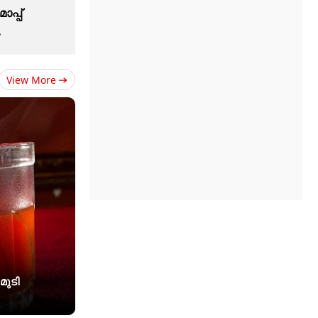
ാപ്പ്
View More
മുടി