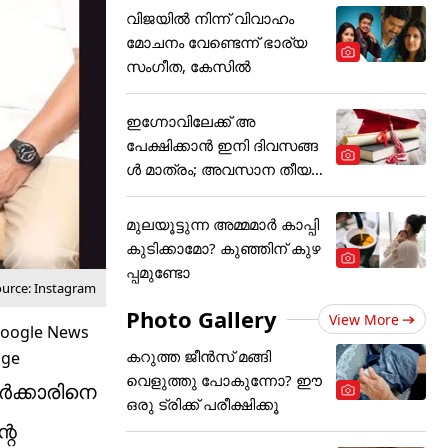
വിജയിൽ നിന്ന് വിവാഹം
മോചനം വേണ്ടെന്ന് ഭാര്യ
സം​ഗീത, കേസിൽ
ഇഗ്നോവിലേക്ക് അ
പേക്ഷിക്കാൻ ഇനി ദിവസങ്ങ
ൾ മാത്രം; അവസാന തീയ
തി
മുലയൂട്ടുന്ന അമ്മമാർ കാപ്പി
കുടിക്കാമോ? കുഞ്ഞിന് കുഴ
പ്പമുണ്ടോ
ource: Instagram
Photo Gallery
View More
കറുത്ത ജീൻസ് മങ്ങി
വെളുത്തു പോകുന്നോ? ഈ
ർക്കാരിനെ
ഒരു ട്രിക്ക് പരീക്ഷിക്കൂ
റെ