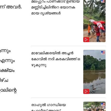
മലപ്പുറം പാണക്കാട് ഉണ്ടായ
ആണ് അവർ.
മണ്ണിടിച്ചിലിൻ്റെ ഭയാനക
മായ ദൃശ്യങ്ങൾ
്നും
മാവേലിക്കരയിൽ അച്ചൻ
കോവിൽ നദി കരകവിഞ്ഞ് ഒ
ന്നും
ഴുകുന്നു
ക്ഷ്യം
ഴ്ച
ാലിന്റെ
രാഹുൽ ഗാന്ധിയെ
പോലീസ് അറസ്റ്റ്