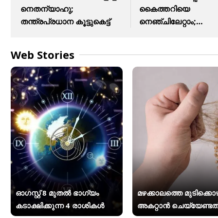
നെതന്യാഹു;
കൈത്തറിയെ
തന്ത്രപ്രധാന കൂട്ടുകെട്ട്
നെഞ്ചിലേറ്റാം;
ആഹ്വാനം ചെയ്ത്
Web Stories
ഓഗസ്റ്റ് 8 മുതൽ ഭാഗ്യം
മഴക്കാലത്തെ മുടിക്കൊഴ
കടാക്ഷിക്കുന്ന 4 രാശികൾ
അകറ്റാൻ ചെയ്യേണ്ടത