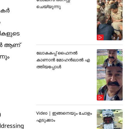
ചെയ്യുന്നു
തകർ
ൾ
ഷികളുടെ
നാൽ ആണ്
ലോകകപ്പ് ഫൈനൽ
്നും
കാണാൻ മോഹൻലാൽ എ
ത്തിയപ്പോൾ
Video | ഇങ്ങനെയും ചോളം
)
എടുക്കാം
addressing