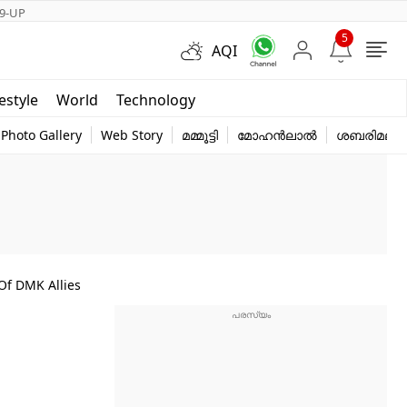
9-UP
5
AQI
Short Videos
festyle
World
Technology
y
Photo Gallery
Web Story
മമ്മൂട്ടി
മോഹൻലാൽ
ശബരിമല
ing With The Support Of DMK Allies