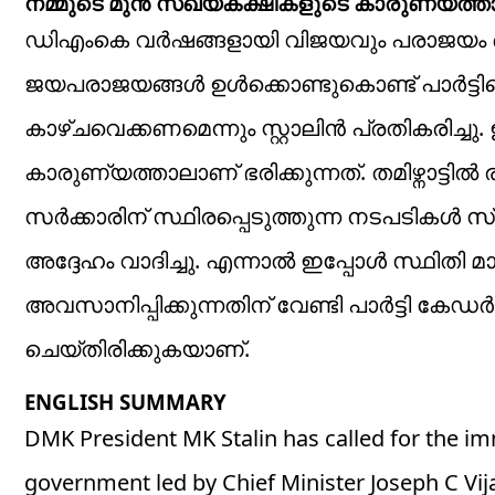
നമ്മുടെ മുൻ സഖ്യകക്ഷികളുടെ കാരുണ്യത്താല
ഡിഎംകെ വർഷങ്ങളായി വിജയവും പരാജയം ഒരേപ
ജയപരാജയങ്ങൾ ഉൾക്കൊണ്ടുകൊണ്ട് പാർട്ടിയ
കാഴ്ചവെക്കണമെന്നും സ്റ്റാലിൻ പ്രതികരിച്
കാരുണ്യത്താലാണ് ഭരിക്കുന്നത്. തമിഴ്നാട്
സർക്കാരിന് സ്ഥിരപ്പെടുത്തുന്ന നടപടികൾ സ്വ
അദ്ദേഹം വാദിച്ചു. എന്നാൽ ഇപ്പോൾ സ്ഥിതി മ
അവസാനിപ്പിക്കുന്നതിന് വേണ്ടി പാർട്ടി ക
ചെയ്തിരിക്കുകയാണ്.
ENGLISH SUMMARY
DMK President MK Stalin has called for the im
government led by Chief Minister Joseph C Vija