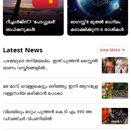
റീച്ചാർജിന് 7 ‘പോപ്പുലർ’
ഓഗസ്റ്റ് 8 മുതൽ ഭാഗ്യം
ഓപ്ഷനുകൾ!
കടാക്ഷിക്കുന്ന 4 രാശികൾ
Latest News
View More
പഴമയുടെ തനിമയല്ല.. ഇത് പുത്തൻ സ്റ്റൈൽ!
ഓണം വസ്ത്രങ്ങളിൽ...
മഴ മാറി, വെള്ളകെട്ടും ഒഴിഞ്ഞു; ഇനി ആറന്മുള
വള്ളസദ്യ കഴിക്കാൻ പോകാ
വിലയിലും മാറ്റം! പുത്തൻ കെ ടി എം 390 അ
ഡ്വഞ്ചർ വിപണിയിൽ