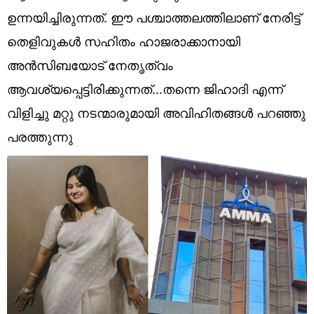
Technology
ഉന്നയിച്ചിരുന്നത്. ഈ പശ്ചാത്തലത്തിലാണ് നേരിട്ട്
Religion
തെളിവുകൾ സഹിതം ഹാജരാക്കാനായി
അൻസിബയോട് നേതൃത്വം
Web Story
ആവശ്യപ്പെട്ടിരിക്കുന്നത്...തന്നെ ജിഹാദി എന്ന്
Photo
വിളിച്ചു മറ്റു നടന്മാരുമായി അവിഹിതങ്ങൾ പറഞ്ഞു
Short Videos
പരത്തുന്നു