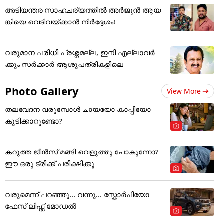
അടിയന്തര സാഹചര്യത്തിൽ അർജുൻ ആയ
ങ്കിയെ വെടിവയ്ക്കാൻ നിർദ്ദേശം!
വരുമാന പരിധി പ്രശ്നമല്ല, ഇനി എല്ലാവർ
ക്കും സർക്കാർ ആശുപത്രികളിലെ
Photo Gallery
View More
തലവേദന വരുമ്പോൾ ചായയോ കാപ്പിയോ
കുടിക്കാറുണ്ടോ?
കറുത്ത ജീൻസ് മങ്ങി വെളുത്തു പോകുന്നോ?
ഈ ഒരു ട്രിക്ക് പരീക്ഷിക്കൂ
വരുമെന്ന് പറഞ്ഞു... വന്നു... സ്കോർപിയോ
ഫേസ് ലിഫ്റ്റ് മോഡൽ