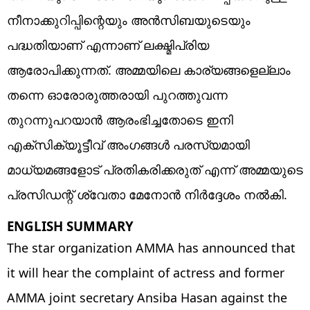
നീനാക്കുറിപ്പിന്റെയും അൻസിബയുടെയും
പദ്ധതിയാണ് എന്നാണ് ലക്ഷ്മിപ്രിയ
ആരോപിക്കുന്നത്. അമ്മയിലെ കാര്യങ്ങളെല്ലാം
തന്നെ ഓരോരുത്തരായി പുറത്തുവന്ന
തുറന്നുപറയാൻ ആരംഭിച്ചതോടെ ഇനി
എക്സിക്യൂട്ടീവ് അംഗങ്ങൾ പരസ്യമായി
മാധ്യമങ്ങളോട് പ്രതികരിക്കരുത് എന്ന് അമ്മയുടെ
പ്രസിഡന്റ് ശ്വേതാ മേനോൻ നിർദ്ദേശം നൽകി.
ENGLISH SUMMARY
The star organization AMMA has announced that
it will hear the complaint of actress and former
AMMA joint secretary Ansiba Hasan against the