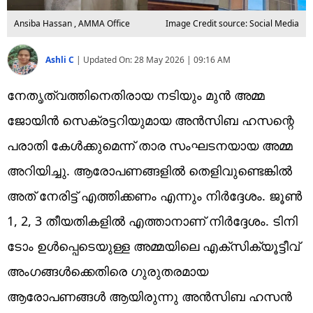
Ansiba Hassan , AMMA Office
Image Credit source: Social Media
Ashli C
|
Updated On:
28 May 2026 | 09:16 AM
നേതൃത്വത്തിനെതിരായ നടിയും മുൻ അമ്മ
ജോയിൻ സെക്രട്ടറിയുമായ അൻസിബ ഹസന്റെ
പരാതി കേൾക്കുമെന്ന് താര സംഘടനയായ അമ്മ
അറിയിച്ചു. ആരോപണങ്ങളിൽ തെളിവുണ്ടെങ്കിൽ
അത് നേരിട്ട് എത്തിക്കണം എന്നും നിർദ്ദേശം. ജൂൺ
1, 2, 3 തീയതികളിൽ എത്താനാണ് നിർദ്ദേശം. ടിനി
ടോം ഉൾപ്പെടെയുള്ള അമ്മയിലെ എക്സിക്യൂട്ടീവ്
അംഗങ്ങൾക്കെതിരെ ഗുരുതരമായ
ആരോപണങ്ങൾ ആയിരുന്നു അൻസിബ ഹസൻ