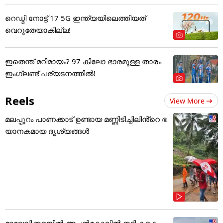
റെഡ്മി നോട്ട് 17 5G ഇന്ത്യയിലെത്തിയത്
വെറുതേയാകില്ല!
ഇതെന്ത് മറിമായം? 97 കിലോ ഭാരമുള്ള താരം
ഇംഗ്ലണ്ട് പര്യടനത്തില്‍!
Reels
View More
മലപ്പുറം പാണക്കാട് ഉണ്ടായ മണ്ണിടിച്ചിലിൻ്റെ ഭ
യാനകമായ ദൃശ്യങ്ങൾ
മാവേലിക്കരയിൽ അച്ചൻകോവിൽ നദി കരക