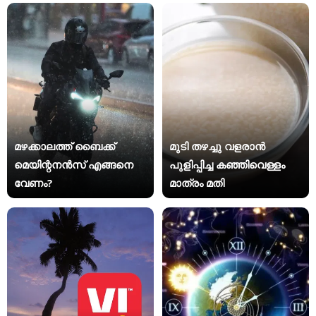
മഴക്കാലത്ത് ബൈക്ക്
മുടി തഴച്ചു വളരാൻ
മെയിന്റനൻസ് എങ്ങനെ
പുളിപ്പിച്ച കഞ്ഞിവെള്ളം
വേണം?
മാത്രം മതി