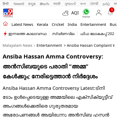
हिन्दी 
News9
ಕನ್ನಡ
తెలుగు
मराठी
ગુજરાતી
বাংলা
ਪੰਜਾਬੀ
தமிழ்
म
5
AQI
Kerala
Latest News
Kerala
Cricket
India
Entertainment
Bus
ഇന്നത്തെ കാലാവസ്ഥ
സ്വർണവില
ഫിഫ ലോകകപ്പ് 2026
India
Malayalam News
Entertainment
> Ansiba Hassan Complaint Wil
Entertainment
Ansiba Hassan Amma Controversy:
Business
അൻസിബയുടെ പരാതി “അമ്മ”
Education
കേൾക്കും; നേരിട്ടെത്താൻ നിർദ്ദേശം
Sports
Ansiba Hassan Amma Controversy Latest:ടിനി
Lifestyle
ടോം ഉൾപ്പെടെയുള്ള അമ്മയിലെ എക്സിക്യൂട്ടീവ്
അംഗങ്ങൾക്കെതിരെ ഗുരുതരമായ
world
ആരോപണങ്ങൾ ആയിരുന്നു അൻസിബ ഹസൻ