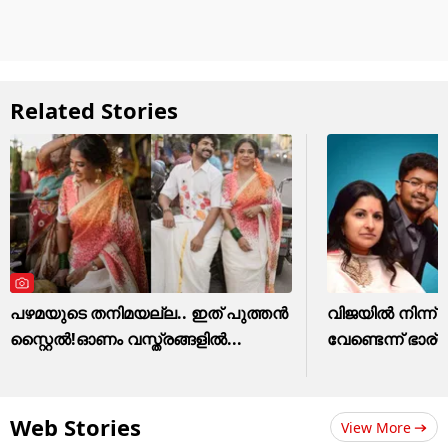
Related Stories
പഴമയുടെ തനിമയല്ല.. ഇത് പുത്തൻ
വിജയിൽ നിന്ന
സ്റ്റൈൽ!ഓണം വസ്ത്രങ്ങളിൽ...
വേണ്ടെന്ന് ഭാ
Web Stories
View More