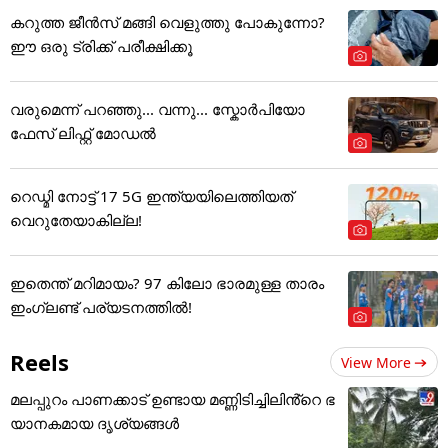
കറുത്ത ജീൻസ് മങ്ങി വെളുത്തു പോകുന്നോ?
ഈ ഒരു ട്രിക്ക് പരീക്ഷിക്കൂ
വരുമെന്ന് പറഞ്ഞു... വന്നു... സ്കോർപിയോ
ഫേസ് ലിഫ്റ്റ് മോഡൽ
റെഡ്മി നോട്ട് 17 5G ഇന്ത്യയിലെത്തിയത്
വെറുതേയാകില്ല!
ഇതെന്ത് മറിമായം? 97 കിലോ ഭാരമുള്ള താരം
ഇംഗ്ലണ്ട് പര്യടനത്തില്‍!
Reels
View More
മലപ്പുറം പാണക്കാട് ഉണ്ടായ മണ്ണിടിച്ചിലിൻ്റെ ഭ
യാനകമായ ദൃശ്യങ്ങൾ