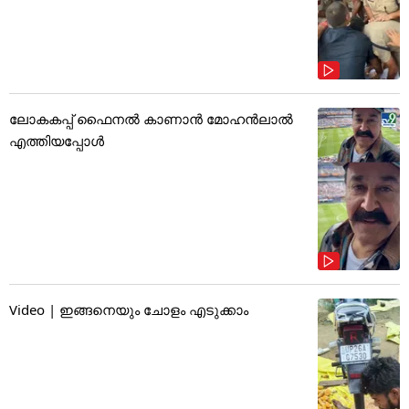
ലോകകപ്പ് ഫൈനൽ കാണാൻ മോഹൻലാൽ
എത്തിയപ്പോൾ
Video | ഇങ്ങനെയും ചോളം എടുക്കാം