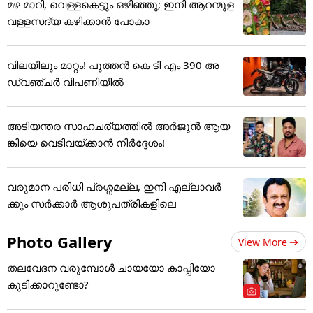
മഴ മാറി, വെള്ളകെട്ടും ഒഴിഞ്ഞു; ഇനി ആറന്മുള
വള്ളസദ്യ കഴിക്കാൻ പോകാ
വിലയിലും മാറ്റം! പുത്തൻ കെ ടി എം 390 അ
ഡ്വഞ്ചർ വിപണിയിൽ
അടിയന്തര സാഹചര്യത്തിൽ അർജുൻ ആയ
ങ്കിയെ വെടിവയ്ക്കാൻ നിർദ്ദേശം!
വരുമാന പരിധി പ്രശ്നമല്ല, ഇനി എല്ലാവർ
ക്കും സർക്കാർ ആശുപത്രികളിലെ
Photo Gallery
View More
തലവേദന വരുമ്പോൾ ചായയോ കാപ്പിയോ
കുടിക്കാറുണ്ടോ?