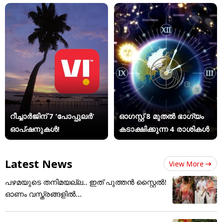
റീച്ചാർജിന് 7 ‘പോപ്പുലർ’
ഓഗസ്റ്റ് 8 മുതൽ ഭാഗ്യം
ഓപ്ഷനുകൾ!
കടാക്ഷിക്കുന്ന 4 രാശികൾ
Latest News
View More
പഴമയുടെ തനിമയല്ല.. ഇത് പുത്തൻ സ്റ്റൈൽ!
ഓണം വസ്ത്രങ്ങളിൽ...