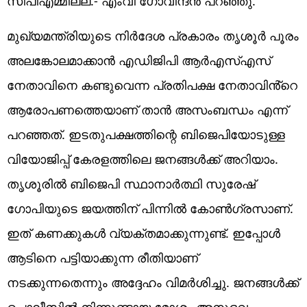
സിപിഎമ്മില്ല.- എംവി ​ഗോവിന്ദൻ പറഞ്ഞു.
മുഖ്യമന്ത്രിയുടെ നിർദേശ പ്രകാരം തൃശൂർ പൂരം
അലങ്കോലമാക്കാൻ എഡിജിപി ആ‍ർഎസ്എസ്
നേതാവിനെ കണ്ടുവെന്ന പ്രതിപക്ഷ നേതാവിൻ്റെ
ആരോപണത്തെയാണ് താൻ അസംബന്ധം എന്ന്
പറഞ്ഞത്. ഇടതുപക്ഷത്തിന്റെ ബിജെപിയോടുള്ള
വിയോജിപ്പ് കേരളത്തിലെ ജനങ്ങൾക്ക് അറിയാം.
തൃശൂരിൽ ബിജെപി സ്ഥാനാർത്ഥി സുരേഷ് ​
ഗോപിയുടെ ജയത്തിന് പിന്നിൽ കോൺ​ഗ്രസാണ്.
ഇത് കണക്കുകൾ വ്യക്തമാക്കുന്നുണ്ട്. ഇപ്പോൾ
ആടിനെ പട്ടിയാക്കുന്ന രീതിയാണ്
നടക്കുന്നതെന്നും അദ്ദേഹം വിമർശിച്ചു. ജനങ്ങൾക്ക്
പൊലീസിൽ നിന്നുണ്ടായ മോശം അനുഭവം