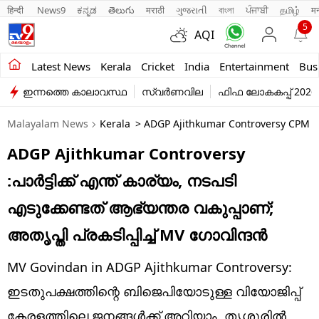
हिन्दी 
News9
ಕನ್ನಡ
తెలుగు
मराठी
ગુજરાતી
বাংলা
ਪੰਜਾਬੀ
தமிழ்
म
5
AQI
Kerala
Latest News
Kerala
Cricket
India
Entertainment
Bus
ഇന്നത്തെ കാലാവസ്ഥ
സ്വർണവില
ഫിഫ ലോകകപ്പ് 2026
India
Malayalam News
Kerala
> ADGP Ajithkumar Controversy CPM S
Entertainment
ADGP Ajithkumar Controversy
Business
:പാര്‍ട്ടിക്ക് എന്ത് കാര്യം, നടപടി
Education
എടുക്കേണ്ടത് ആഭ്യന്തര വകുപ്പാണ്;
Sports
അതൃപ്തി പ്രകടിപ്പിച്ച് MV ഗോവിന്ദന്‍
Lifestyle
MV Govindan in ADGP Ajithkumar Controversy:
world
ഇടതുപക്ഷത്തിന്റെ ബിജെപിയോടുള്ള വിയോജിപ്പ്
കേരളത്തിലെ ജനങ്ങൾക്ക് അറിയാം. തൃശൂരിൽ