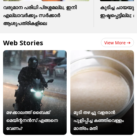
വരുമാന പരിധി പ്രശ്നമല്ല, ഇനി
കുടിച്ച ചായയു
എല്ലാവർക്കും സർക്കാർ
ഇഷ്ടപ്പെട്ടില്ല; മ
ആശുപത്രികളിലെ
Web Stories
View More
മഴക്കാലത്ത് ബൈക്ക്
മുടി തഴച്ചു വളരാൻ
മെയിന്റനൻസ് എങ്ങനെ
പുളിപ്പിച്ച കഞ്ഞിവെള്ളം
വേണം?
മാത്രം മതി