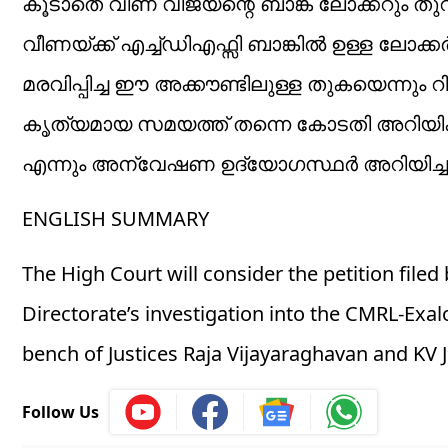
കൂടാതെ വീണ വിജയന്റെ ബാങ്ക് ലോക്കറും തു
വീണയ്ക്ക് എച്ച്ഡിഎഫ്സി ബാങ്കിൽ ഉള്ള ലോക്ക
മരവിപ്പിച്ച ഈ അക്കൗണ്ടിലുള്ള തുകയെന്നും
‌കൃത്യമായ സമയത്ത് തന്നെ കോടതി അറിയിക
എന്നും അന്വേഷണ ഉദ്യോഗസ്ഥർ അറിയിച്ചു
ENGLISH SUMMARY
The High Court will consider the petition fil
Directorate’s investigation into the CMRL-Exal
bench of Justices Raja Vijayaraghavan and KV 
Follow Us