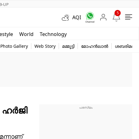
9-UP
5
AQI
Short Videos
festyle
World
Technology
y
Photo Gallery
Web Story
മമ്മൂട്ടി
മോഹൻലാൽ
ശബരിമല
 ഹർജി
െന്നാണ്