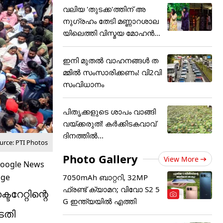
വലിയ 'തുടക്ക'ത്തിന് അ
നുഗ്രഹം തേടി മണ്ണാറശാല
യിലെത്തി വിസ്മയ മോഹൻ
ലാ
ഇനി മുതൽ വാഹനങ്ങൾ ത
മ്മിൽ സംസാരിക്കണം! വി2വി
സംവിധാനം
പിതൃക്കളുടെ ശാപം വാങ്ങി
വയ്ക്കരുത്! കർക്കിടകവാവ്
ദിനത്തിൽ...
urce: PTI Photos
Photo Gallery
View More
7050mAh ബാറ്ററി, 32MP
ഫ്രണ്ട് ക്യാമറ; വിവോ S2 5
േറ്റിന്റെ
G ഇന്ത്യയിൽ എത്തി
ടതി