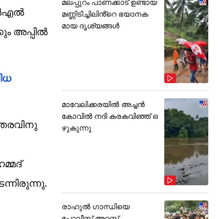
മലപ്പുറം പാണക്കാട് ഉണ്ടായ
ംആർഎൽ
മണ്ണിടിച്ചിലിൻ്റെ ഭയാനക
മായ ദൃശ്യങ്ങൾ
ും അപ്പിൽ
വിധ
മാവേലിക്കരയിൽ അച്ചൻ
കോവിൽ നദി കരകവിഞ്ഞ് ഒ
്തരവിനു
ഴുകുന്നു
മ്മദ്
്നിരുന്നു.
രാഹുൽ ഗാന്ധിയെ
പോലീസ് അറസ്റ്റ്