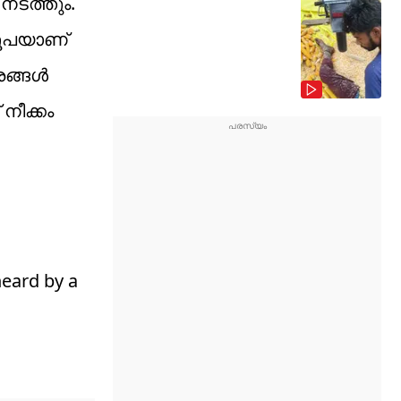
നടത്തും.
 രൂപയാണ്
വരങ്ങൾ
നീക്കം
heard by a