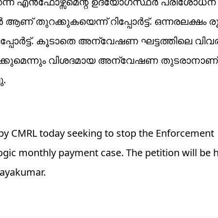
റന്ന് എൻഫോഴ്സ്മെന്റ് ഉദ്യോഗസ്ഥർ പരിശോധന 
ർ ആണ് തുറക്കുകയെന്ന് റിപ്പോർട്ട്. ഒന്നരലക്ഷം
 റിപ്പോർട്ട്. കൂടാതെ അന്വേഷണ ഘട്ടത്തിലെ വി
്കുമെന്നും വിശദമായ അന്വേഷണ തുടരാനാണ് 
.
ed by CMRL today seeking to stop the Enforcement
ogic monthly payment case. The petition will be 
Jayakumar.