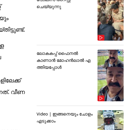
്
ചെയ്യുന്നു
യും
ട്ടുണ്ട്.
്ള
ലോകകപ്പ് ഫൈനൽ
വ
കാണാൻ മോഹൻലാൽ എ
ത്തിയപ്പോൾ
ിലേക്ക്
ത്. വീണ
Video | ഇങ്ങനെയും ചോളം
എടുക്കാം