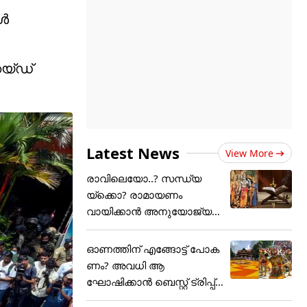
ിൾ
െയ്ഡ്
Latest News
View More
രാവിലെയോ..? സന്ധ്യ
യ്ക്കൊ? രാമായണം
വായിക്കാൻ അനുയോജ്യ
മായ സമയം....
ഓണത്തിന് എങ്ങോട്ട് പോക
ണം? അവധി ആ
ഘോഷിക്കാൻ ബെസ്റ്റ് ട്രിപ്പ്
പ്ലാൻ