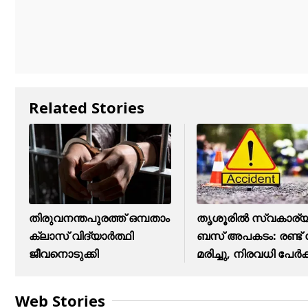
Related Stories
തിരുവനന്തപുരത്ത് ഒമ്പതാം
തൃശൂരിൽ സ്വകാര്
ക്ലാസ് വിദ്യാർത്ഥി
ബസ് അപകടം: രണ്ട്
ജീവനൊടുക്കി
മരിച്ചു, നിരവധി പേർക്
Web Stories