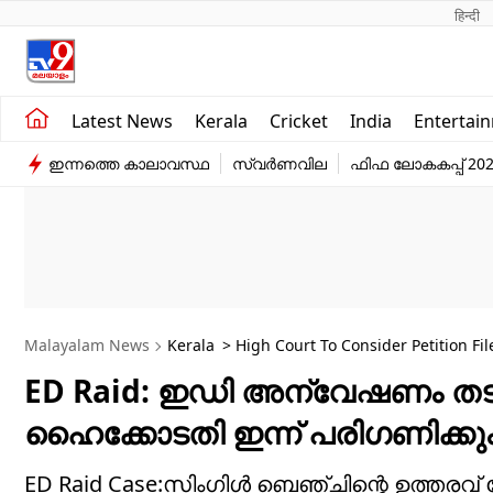
हिन्दी 
Kerala
Business
Latest News
Kerala
Cricket
India
Entertai
India
Education
ഇന്നത്തെ കാലാവസ്ഥ
സ്വർണവില
ഫിഫ ലോകകപ്പ് 20
Entertainment
Sports
Malayalam News
Kerala
> High Court To Consider Petition Fi
ED Raid: ഇഡി അന്വേഷണം
ഹൈക്കോടതി ഇന്ന് പരിഗണിക്കു
ED Raid Case:സിംഗിൾ ബെഞ്ചിന്റെ ഉത്തരവ് 