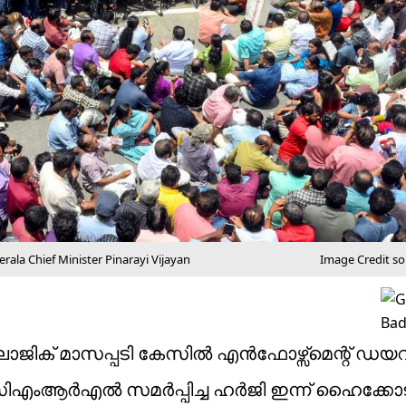
ala Chief Minister Pinarayi Vijayan
Image Credit so
 മാസപ്പടി കേസിൽ എൻഫോഴ്സ്മെന്റ് ഡയറക്ടറ
സിഎംആർഎൽ സമർപ്പിച്ച ഹർജി ഇന്ന് ഹൈക്കോ