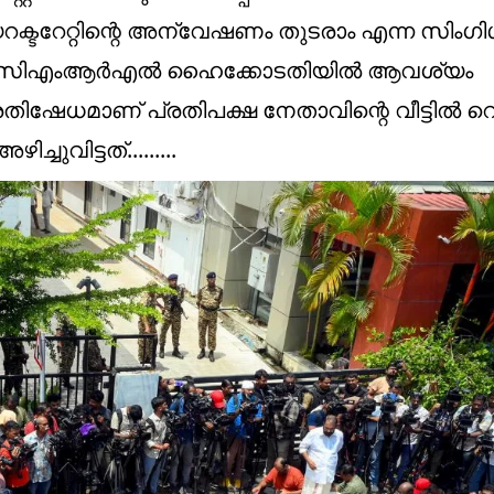
യറക്ടറേറ്റിന്റെ അന്വേഷണം തുടരാം എന്ന സിംഗ
െന്നും സിഎംആർഎൽ ഹൈക്കോടതിയിൽ ആവശ്യം
്രതിഷേധമാണ് പ്രതിപക്ഷ നേതാവിന്റെ വീട്ടിൽ റ
വിട്ടത്.........