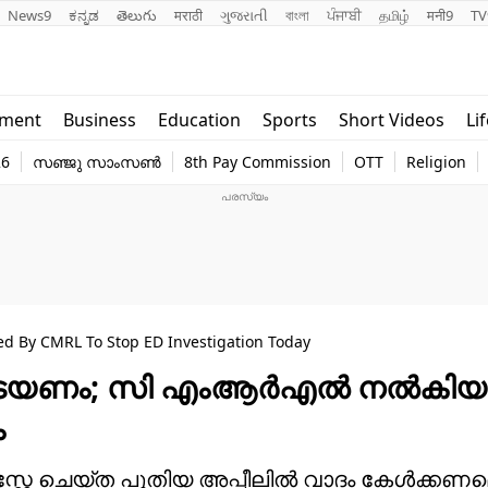
News9
ಕನ್ನಡ
తెలుగు
मराठी
ગુજરાતી
বাংলা
ਪੰਜਾਬੀ
தமிழ்
मनी9
TV
Lifestyle
Religion
nment
Business
Education
Sports
Short Videos
Li
world
Web Stor
26
സഞ്ജു സാംസൺ
8th Pay Commission
OTT
Religion
Technology
Photo
led By CMRL To Stop ED Investigation Today
 തടയണം; സി എംആർഎൽ നൽകിയ
ം
സ്റ്റേ ചെയ്ത പുതിയ അപ്പീലിൽ വാദം കേൾക്കണമ