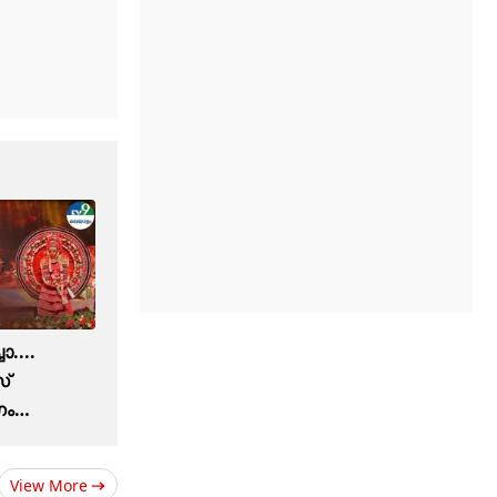
....
്
ഗം
ലം
View More