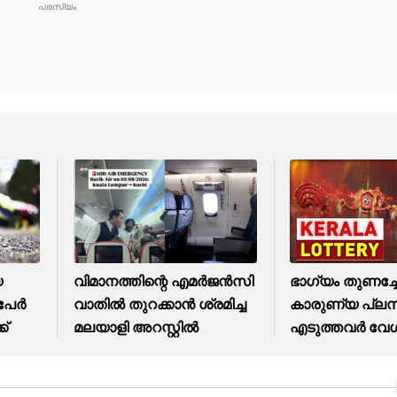
യ
വിമാനത്തിന്റെ എമർജൻസി
ഭാഗ്യം തുണച്ചോ
 പേർ
വാതിൽ തുറക്കാൻ ശ്രമിച്ച
കാരുണ്യ പ്ലസ
ക്
മലയാളി അറസ്റ്റിൽ
എടുത്തവര്‍ വേ
നോക്കിക്കോ, ഫ