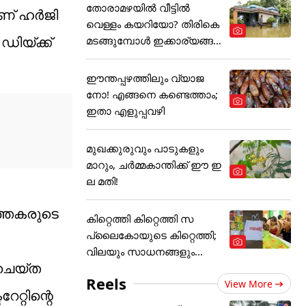
തോരാമഴയിൽ വീട്ടിൽ
് ഹര്‍ജി
വെള്ളം കയറിയോ? തിരികെ
ിയ്ക്ക്
മടങ്ങുമ്പോൾ ഇക്കാര്യങ്ങ
ൾ
ഈന്തപ്പഴത്തിലും വ്യാജ
നോ! എങ്ങനെ കണ്ടെത്താം;
ഇതാ എളുപ്പവഴി
മുഖക്കുരുവും പാടുകളും
മാറും, ചർമ്മകാന്തിക്ക് ഈ ഇ
ല മതി!
ത്തകരുടെ
കിറ്റെത്തി കിറ്റെത്തി സ
പ്ലൈകോയുടെ കിറ്റെത്തി;
വിലയും സാധനങ്ങളും...
 ചെയ്ത
Reels
View More
റ്റിന്റെ