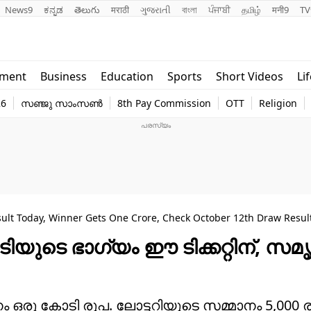
News9
ಕನ್ನಡ
తెలుగు
मराठी
ગુજરાતી
বাংলা
ਪੰਜਾਬੀ
தமிழ்
मनी9
TV
Lifestyle
Religion
nment
Business
Education
Sports
Short Videos
Li
world
Web Stor
26
സഞ്ജു സാംസൺ
8th Pay Commission
OTT
Religion
Technology
Photo
ult Today, Winner Gets One Crore, Check October 12th Draw Resul
ിയുടെ ഭാ​ഗ്യം ഈ ടിക്കറ്റിന്, സമൃദ
മാനം ഒരു കോടി രൂപ. ലോട്ടറിയുടെ സമ്മാനം 5,00