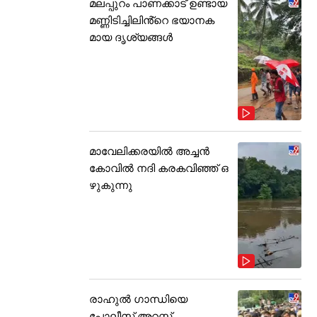
മലപ്പുറം പാണക്കാട് ഉണ്ടായ
മണ്ണിടിച്ചിലിൻ്റെ ഭയാനക
മായ ദൃശ്യങ്ങൾ
മാവേലിക്കരയിൽ അച്ചൻ
കോവിൽ നദി കരകവിഞ്ഞ് ഒ
ഴുകുന്നു
രാഹുൽ ഗാന്ധിയെ
പോലീസ് അറസ്റ്റ്