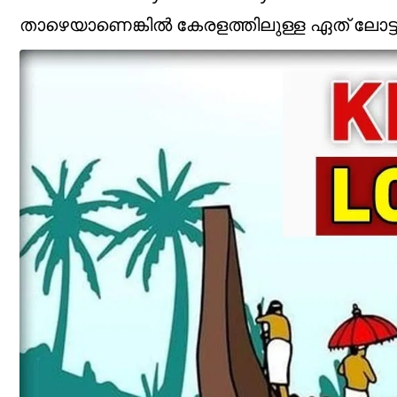
താഴെയാണെങ്കിൽ കേരളത്തിലുള്ള ഏത് ലോട്ടറ