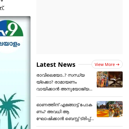
്.
Latest News
View More
രാവിലെയോ..? സന്ധ്യ
യ്ക്കൊ? രാമായണം
വായിക്കാൻ അനുയോജ്യ
മായ സമയം....
ഓണത്തിന് എങ്ങോട്ട് പോക
ണം? അവധി ആ
ഘോഷിക്കാൻ ബെസ്റ്റ് ട്രിപ്പ്
പ്ലാൻ