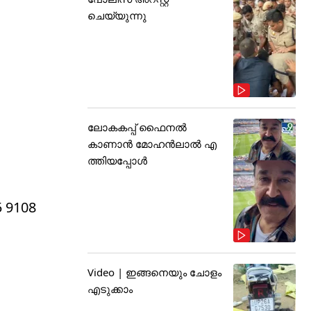
ചെയ്യുന്നു
ലോകകപ്പ് ഫൈനൽ
കാണാൻ മോഹൻലാൽ എ
ത്തിയപ്പോൾ
5 9108
Video | ഇങ്ങനെയും ചോളം
എടുക്കാം