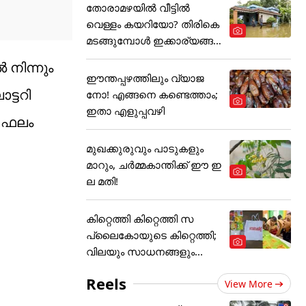
തോരാമഴയിൽ വീട്ടിൽ
വെള്ളം കയറിയോ? തിരികെ
മടങ്ങുമ്പോൾ ഇക്കാര്യങ്ങ
ൾ
 നിന്നും
ഈന്തപ്പഴത്തിലും വ്യാജ
ട്ടറി
നോ! എങ്ങനെ കണ്ടെത്താം;
ഇതാ എളുപ്പവഴി
ന ഫലം
മുഖക്കുരുവും പാടുകളും
മാറും, ചർമ്മകാന്തിക്ക് ഈ ഇ
ല മതി!
കിറ്റെത്തി കിറ്റെത്തി സ
പ്ലൈകോയുടെ കിറ്റെത്തി;
വിലയും സാധനങ്ങളും...
Reels
View More