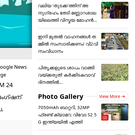
വലിയ 'തുടക്ക'ത്തിന് അ
നുഗ്രഹം തേടി മണ്ണാറശാല
യിലെത്തി വിസ്മയ മോഹൻ
ലാ
ഇനി മുതൽ വാഹനങ്ങൾ ത
മ്മിൽ സംസാരിക്കണം! വി2വി
സംവിധാനം
പിതൃക്കളുടെ ശാപം വാങ്ങി
വയ്ക്കരുത്! കർക്കിടകവാവ്
ദിനത്തിൽ...
SM 24
Photo Gallery
 ജംഗ്ഷന്
View More
7050mAh ബാറ്ററി, 32MP
പ.
ഫ്രണ്ട് ക്യാമറ; വിവോ S2 5
G ഇന്ത്യയിൽ എത്തി