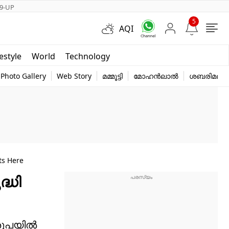
9-UP
5
AQI
Short Videos
festyle
World
Technology
y
Photo Gallery
Web Story
മമ്മൂട്ടി
മോഹൻലാൽ
ശബരിമല
ts Here
്ധി
0 രൂപയിൽ