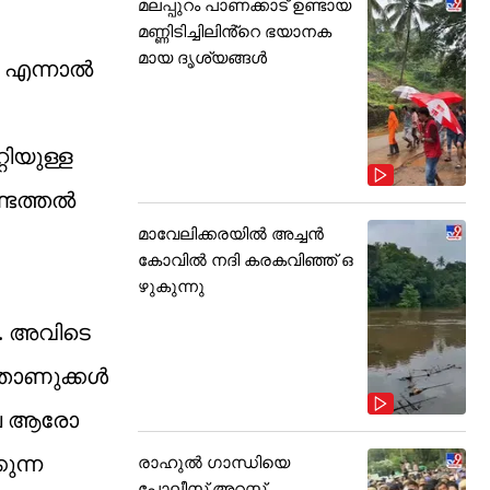
മലപ്പുറം പാണക്കാട് ഉണ്ടായ
മണ്ണിടിച്ചിലിൻ്റെ ഭയാനക
മായ ദൃശ്യങ്ങൾ
. എന്നാൽ
ിയുള്ള
്ടെത്തൽ
മാവേലിക്കരയിൽ അച്ചൻ
കോവിൽ നദി കരകവിഞ്ഞ് ഒ
ഴുകുന്നു
. അവിടെ
്താണുക്കൾ
ലെ ആരോ​
ുന്ന
രാഹുൽ ഗാന്ധിയെ
പോലീസ് അറസ്റ്റ്