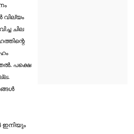
നം
ൽ വില്യം
ച്ച ചില
ത്തിന്റെ
േഹം
്തൽ. പക്ഷെ
്ല.
ദങ്ങൾ
ൾ ഇനിയും