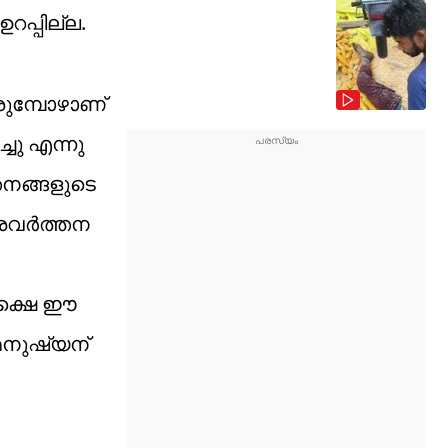
പ്പില്ല.
രുമ്പോഴാണ്
ചു എന്നു
തനങ്ങളുടെ
പ്രവർത്തന
പക്ഷെ ഈ
മനുഷ്യന്