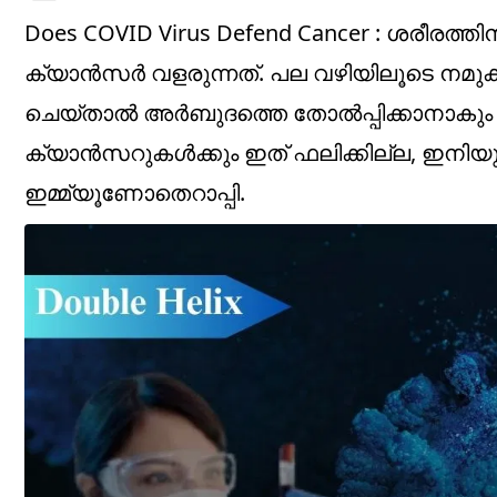
Does COVID Virus Defend Cancer : ശരീരത്തി
ക്യാൻസർ വളരുന്നത്. പല വഴിയിലൂടെ നമുക്ക് 
ചെയ്താൽ അർബുദത്തെ തോൽപ്പിക്കാനാകും എന്
ക്യാൻസറുകൾക്കും ഇത് ഫലിക്കില്ല, ഇനിയ
ഇമ്മ്യൂണോതെറാപ്പി.