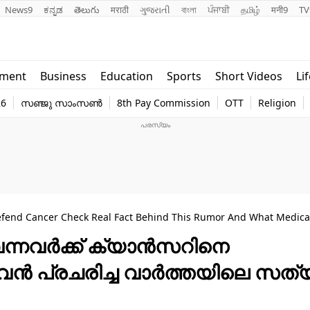
News9
ಕನ್ನಡ
తెలుగు
मराठी
ગુજરાતી
বাংলা
ਪੰਜਾਬੀ
தமிழ்
मनी9
TV
Lifestyle
Religion
nment
Business
Education
Sports
Short Videos
Li
world
Web Stor
26
സഞ്ജു സാംസൺ
8th Pay Commission
OTT
Religion
Technology
Photo
fend Cancer Check Real Fact Behind This Rumor And What Medical
വന്നവർക്ക് ക്യാൻസറിനെ
വൻ പ്രചരിച്ച വാർത്തയിലെ സത