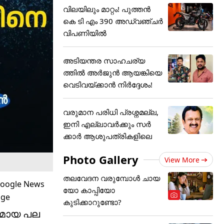
വിലയിലും മാറ്റം! പുത്തൻ
കെ ടി എം 390 അഡ്വഞ്ചർ
വിപണിയിൽ
അടിയന്തര സാഹചര്യ
ത്തിൽ അർജുൻ ആയങ്കിയെ
വെടിവയ്ക്കാൻ നിർദ്ദേശം!
വരുമാന പരിധി പ്രശ്നമല്ല,
ഇനി എല്ലാവർക്കും സർ
ക്കാർ ആശുപത്രികളിലെ
Photo Gallery
View More
തലവേദന വരുമ്പോൾ ചായ
യോ കാപ്പിയോ
കുടിക്കാറുണ്ടോ?
തുമായ പല