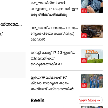
കറുത്ത ജീൻസ് മങ്ങി
വെളുത്തു പോകുന്നോ? ഈ
ഒരു ട്രിക്ക് പരീക്ഷിക്കൂ
 സത്യമോ…
വരുമെന്ന് പറഞ്ഞു... വന്നു...
്
സ്കോർപിയോ ഫേസ് ലിഫ്റ്റ്
മോഡൽ
റെഡ്മി നോട്ട് 17 5G ഇന്ത്യ
യിലെത്തിയത്
വെറുതേയാകില്ല!
ഇതെന്ത് മറിമായം? 97
കിലോ ഭാരമുള്ള താരം
ഇംഗ്ലണ്ട് പര്യടനത്തില്‍!
Reels
View More