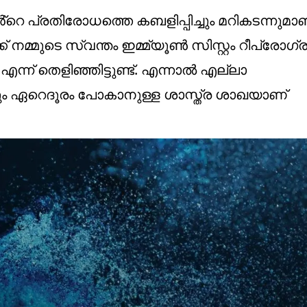
ൻ്റെ പ്രതിരോധത്തെ കബളിപ്പിച്ചും മറികടന്നുമാ
നമ്മുടെ സ്വന്തം ഇമ്മ്യൂൺ സിസ്റ്റം റീപ്രോഗ്ര
ന് തെളിഞ്ഞിട്ടുണ്ട്. എന്നാൽ എല്ലാ
ും ഏറെദൂരം പോകാനുള്ള ശാസ്ത്ര ശാഖയാണ്