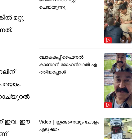
ചെയ്യുന്നു
ൽ മറ്റു
നത്.
ലോകകപ്പ് ഫൈനൽ
കാണാൻ മോഹൻലാൽ എ
ണലിന്
ത്തിയപ്പോൾ
പറയാം.
നാച്യുറൽ
ാണ് ഇവ. ഈ
Video | ഇങ്ങനെയും ചോളം
എടുക്കാം
ണ്