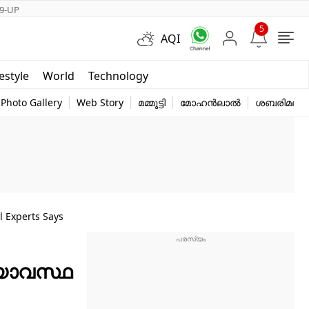
9-UP
5
AQI
Short Videos
festyle
World
Technology
y
Photo Gallery
Web Story
മമ്മൂട്ടി
മോഹൻലാൽ
ശബരിമല
 Experts Says
്യാവസ്ഥ