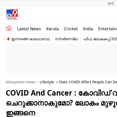
हिन्दी 
Kerala
Business
Latest News
Kerala
Cricket
India
Entertai
India
Education
ഇന്നത്തെ കാലാവസ്ഥ
സ്വർണവില
ഫിഫ ലോകകപ്പ് 20
Entertainment
Sports
Malayalam News
Lifestyle
> Does COVID Affect People Can De
COVID And Cancer : കോവിഡ് 
ചെറുക്കാനാകുമോ? ലോകം മുഴു
ഇങ്ങനെ