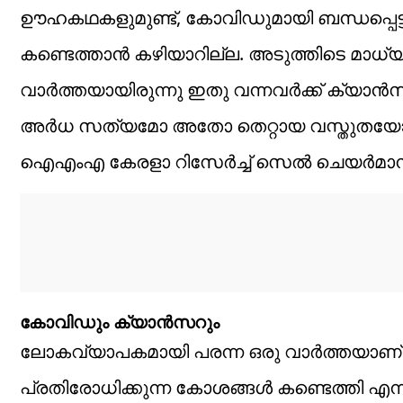
ഊഹകഥകളുമുണ്ട്, കോവിഡുമായി ബന്ധപ്പെട്ട
കണ്ടെത്താൻ കഴിയാറില്ല. അടുത്തിടെ മാധ
വാർത്തയായിരുന്നു ഇതു വന്നവർക്ക് ക്യാ
അർധ സത്യമോ അതോ തെറ്റായ വസ്തുതയോ എന്
ഐഎംഎ കേരളാ റിസേർച്ച് സെൽ ചെയർമാന
കോവിഡും ക്യാൻസറും
ലോകവ്യാപകമായി പരന്ന ഒരു വാർത്തയാണ
പ്രതിരോധിക്കുന്ന കോശങ്ങൾ കണ്ടെത്തി എ