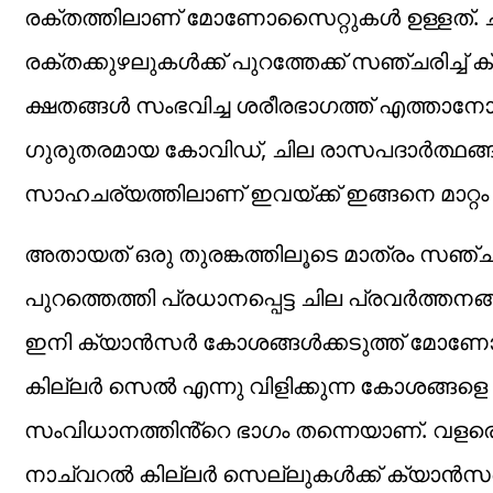
രക്തത്തിലാണ് മോണോസൈറ്റുകൾ ഉള്ളത്. ചില 
രക്തക്കുഴലുകൾക്ക് പുറത്തേക്ക് സഞ്ചരിച്
ക്ഷതങ്ങൾ സംഭവിച്ച ശരീരഭാ​ഗത്ത് എത്താന
ഗുരുതരമായ കോവിഡ്, ചില രാസപദാർത്ഥങ്ങള
സാഹചര്യത്തിലാണ് ഇവയ്ക്ക് ഇങ്ങനെ മാറ്റം 
അതായത് ഒരു തുരങ്കത്തിലൂടെ മാത്രം സഞ്ചരി
പുറത്തെത്തി പ്രധാനപ്പെട്ട ചില പ്രവർത്
ഇനി ക്യാൻസർ കോശങ്ങൾക്കടുത്ത് മോണോ
കില്ലർ സെൽ എന്നു വിളിക്കുന്ന കോശങ്ങളെ
സംവിധാനത്തിൻ്റെ ഭാ​ഗം തന്നെയാണ്. വളര
നാച്വറൽ കില്ലർ സെല്ലുകൾക്ക് ക്യാൻസർ