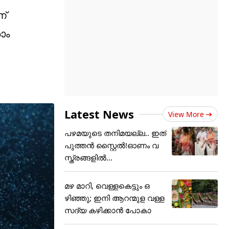
ണ്
ാം
Latest News
View More
പഴമയുടെ തനിമയല്ല.. ഇത്
പുത്തൻ സ്റ്റൈൽ!ഓണം വ
സ്ത്രങ്ങളിൽ...
മഴ മാറി, വെള്ളകെട്ടും ഒ
ഴിഞ്ഞു; ഇനി ആറന്മുള വള്ള
സദ്യ കഴിക്കാൻ പോകാ