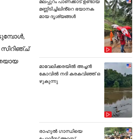
മലപ്പുറം പാണക്കാട് ഉണ്ടായ
മണ്ണിടിച്ചിലിൻ്റെ ഭയാനക
മായ ദൃശ്യങ്ങൾ
്പോള്‍,
 സിറിഞ്ച്
ിതയായ
മാവേലിക്കരയിൽ അച്ചൻ
കോവിൽ നദി കരകവിഞ്ഞ് ഒ
ഴുകുന്നു
രാഹുൽ ഗാന്ധിയെ
പോലീസ് അറസ്റ്റ്