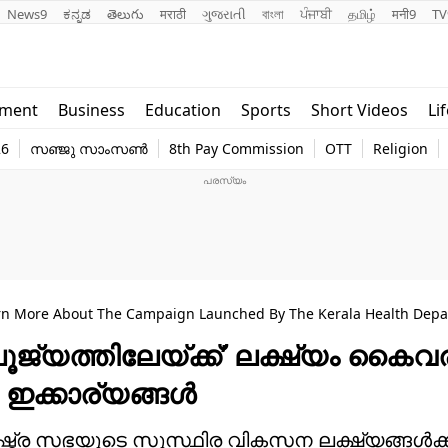
News9
ಕನ್ನಡ
తెలుగు
मराठी
ગુજરાતી
বাংলা
ਪੰਜਾਬੀ
தமிழ்
मनी9
TV
Lifestyle
Religion
nment
Business
Education
Sports
Short Videos
Li
world
Web Stor
26
സഞ്ജു സാംസൺ
8th Pay Commission
OTT
Religion
Technology
Photo
n More About The Campaign Launched By The Kerala Health Depa
 പൂജ്യത്തിലേയ്ക്ക്’ ലക്ഷ്യം കൈവ
ഇക്കാര്യങ്ങള്‍
്ട്ര സഭയുടെ സുസ്ഥിര വികസന ലക്ഷ്യങ്ങള്‍ക്ക