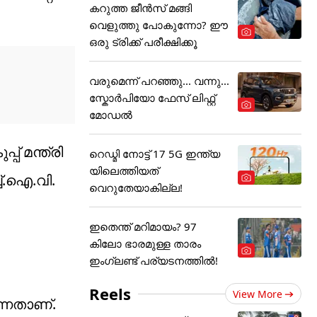
കറുത്ത ജീൻസ് മങ്ങി
വെളുത്തു പോകുന്നോ? ഈ
ഒരു ട്രിക്ക് പരീക്ഷിക്കൂ
വരുമെന്ന് പറഞ്ഞു... വന്നു...
സ്കോർപിയോ ഫേസ് ലിഫ്റ്റ്
മോഡൽ
് മന്ത്രി
റെഡ്മി നോട്ട് 17 5G ഇന്ത്യ
യിലെത്തിയത്
്.ഐ.വി.
വെറുതേയാകില്ല!
ഇതെന്ത് മറിമായം? 97
കിലോ ഭാരമുള്ള താരം
ഇംഗ്ലണ്ട് പര്യടനത്തില്‍!
Reels
View More
്നതാണ്.