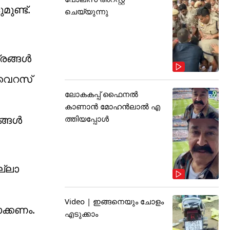
ുണ്ട്.
ചെയ്യുന്നു
ങ്ങള്‍
 വൈറസ്
ലോകകപ്പ് ഫൈനൽ
കാണാൻ മോഹൻലാൽ എ
ങള്‍
ത്തിയപ്പോൾ
ല്ലാ
Video | ഇങ്ങനെയും ചോളം
ക്കണം.
എടുക്കാം