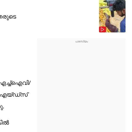
ിതരുടെ
എച്ച്‌ഐവി/
 എയ്ഡ്‌സ്
ു.
ല്‍