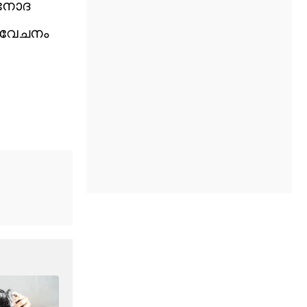
വിനോദ
വിവേചനം