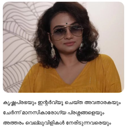
കൃഷ്ണപ്രഭയും ഇന്റർവ്യൂ ചെയ്ത അവതാരകയും
ചേർന്ന് മാനസികാരോഗ്യ പ്രശ്നങ്ങളെയും
അത്തരം വെല്ലുവിളികൾ നേരിടുന്നവരെയും