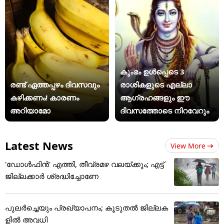
കുംഭം ഉൾപ്പെടെ 3
രണ്ട് ഏത്തപ്പഴം ദിവസവും
രാശികളുടെ എല്ലാ
കഴിക്കണം! കാരണം
ആഗ്രഹങ്ങളും ഈ
അറിയാമോ
ദിവസത്തോടെ നിറവേറും
Latest News
View More
'ഡോൾഫിൻ' എത്തി, തീവ്രമഴ വലയ്ക്കും; എട്ട്
ജില്ലക്കാർ ശ്രദ്ധിച്ചോണേ
പുലര്‍ച്ചെയും പ്രഖ്യാപനം; കൂടുതല്‍ ജില്ലക
ളില്‍ അവധി