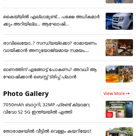
കൈയ്യിൽ എല്ലാമുണ്ട്... പക്ഷേ അധികമാർ
ക്കും അറിയില്ല... ആഘോഷി...
രാവിലെയോ..? സന്ധ്യയ്ക്കൊ? രാമായണം
വായിക്കാൻ അനുയോജ്യമായ സമയം....
ഓണത്തിന് എങ്ങോട്ട് പോകണം? അവധി ആ
ഘോഷിക്കാൻ ബെസ്റ്റ് ട്രിപ്പ് പ്ലാൻ
Photo Gallery
View More
7050mAh ബാറ്ററി, 32MP ഫ്രണ്ട് ക്യാമറ;
വിവോ S2 5G ഇന്ത്യയിൽ എത്തി
തോരാമഴയിൽ വീട്ടിൽ വെള്ളം കയറിയോ?