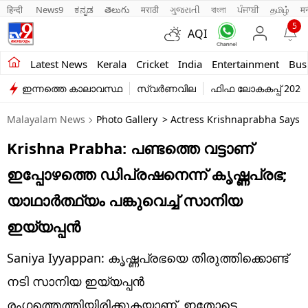
हिन्दी 
News9
ಕನ್ನಡ
తెలుగు
मराठी
ગુજરાતી
বাংলা
ਪੰਜਾਬੀ
தமிழ்
म
5
AQI
Kerala
Latest News
Kerala
Cricket
India
Entertainment
Bus
ഇന്നത്തെ കാലാവസ്ഥ
സ്വർണവില
ഫിഫ ലോകകപ്പ് 2026
India
Malayalam News
Photo Gallery
> Actress Krishnaprabha Says D
Entertainment
Krishna Prabha: പണ്ടത്തെ വട്ടാണ്
Business
ഇപ്പോഴത്തെ ഡിപ്രഷനെന്ന് കൃഷ്ണപ്രഭ;
Education
യാഥാർത്ഥ്യം പങ്കുവെച്ച് സാനിയ
Sports
ഇയ്യപ്പൻ
Lifestyle
Saniya Iyyappan: കൃഷ്ണപ്രഭയെ തിരുത്തിക്കൊണ്ട്
world
നടി സാനിയ ഇയ്യപ്പൻ
രംഗത്തെത്തിയിരിക്കുകയാണ്. ഇതോടെ