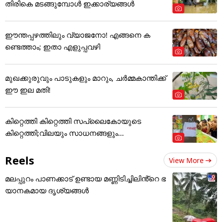
തിരികെ മടങ്ങുമ്പോൾ ഇക്കാര്യങ്ങൾ
ഈന്തപ്പഴത്തിലും വ്യാജനോ! എങ്ങനെ ക
ണ്ടെത്താം; ഇതാ എളുപ്പവഴി
മുഖക്കുരുവും പാടുകളും മാറും, ചർമ്മകാന്തിക്ക്
ഈ ഇല മതി!
കിറ്റെത്തി കിറ്റെത്തി സപ്ലൈകോയുടെ
കിറ്റെത്തി;വിലയും സാധനങ്ങളും...
Reels
View More
മലപ്പുറം പാണക്കാട് ഉണ്ടായ മണ്ണിടിച്ചിലിൻ്റെ ഭ
യാനകമായ ദൃശ്യങ്ങൾ