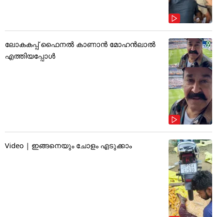
ലോകകപ്പ് ഫൈനൽ കാണാൻ മോഹൻലാൽ
എത്തിയപ്പോൾ
Video | ഇങ്ങനെയും ചോളം എടുക്കാം