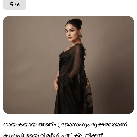
5
/ 6
ഗായികയായ അഞ്ചു ജോസഫും രൂക്ഷമായാണ്
കൃഷ്ണപ്രഭയെ വിമർശിച്ചത്. ക്ലിനിക്കൽ