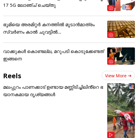
17 5G ലോഞ്ച് ചെയ്തു
ഭൂമിയെ അരമിറ്റർ കനത്തിൽ മൂടാൻമാത്രം
സ്വർണം കാൽ ചുവട്ടിൽ...
വാക്കുകൾ കൊണ്ടല്ല, മറുപടി കൊടുക്കേണ്ടത്
ഇങ്ങനെ
Reels
View More
മലപ്പുറം പാണക്കാട് ഉണ്ടായ മണ്ണിടിച്ചിലിൻ്റെ ഭ
യാനകമായ ദൃശ്യങ്ങൾ