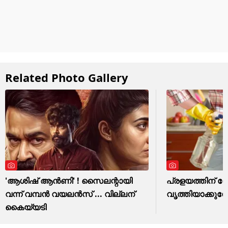
Related Photo Gallery
'ആശിഷ് ആൻണി' ! സൈലന്റായി
പ്രളയത്തിന് ശേ
വന്ന് വമ്പൻ വയലൻസ് ... വില്ലന്
വൃത്തിയാക്കുമ്പ
കൈയ്യടി