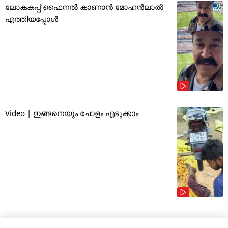
ലോകകപ്പ് ഫൈനൽ കാണാൻ മോഹൻലാൽ
എത്തിയപ്പോൾ
Video | ഇങ്ങനെയും ചോളം എടുക്കാം