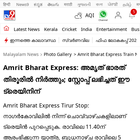
हिन्दी 
News9
ಕನ್ನಡ
తెలుగు
मराठी
ગુજરાતી
বাংলা
ਪੰਜਾਬੀ
தமிழ்
म
5
AQI
Kerala
Latest News
Kerala
Cricket
India
Entertainment
Bus
ഇന്നത്തെ കാലാവസ്ഥ
സ്വർണവില
ഫിഫ ലോകകപ്പ് 2026
India
Malayalam News
Photo Gallery
> Amrit Bharat Express Train N
Entertainment
Amrit Bharat Express: അമൃത് ഭാരത്
Business
തിരൂരില്‍ നിര്‍ത്തും; സ്റ്റോപ്പ് ലഭിച്ചത് ഈ
Education
ട്രെയിനിന്
Sports
Amrit Bharat Express Tirur Stop:
Lifestyle
നാഗര്‍കോവിലില്‍ നിന്ന് ചൊവ്വാഴ്ചകളിലാണ്
ട്രെയിന്‍ പുറപ്പെടുക. രാവിലെ 11.40ന്
world
ആരംഭിക്കുന്ന യാത്ര, ബുധനാഴ്ച രാവിലെ 5