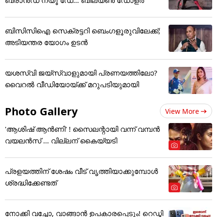
ബിസിസിഐ സെക്രട്ടറി ബെംഗളൂരുവിലേക്ക്;
അടിയന്തര യോഗം ഉടന്‍
യശസ്വി ജയ്‌സ്വാളുമായി പ്രണയത്തിലോ?
വൈറൽ വീഡിയോയ്ക്ക് മറുപടിയുമായി
Photo Gallery
View More
'ആശിഷ് ആൻണി' ! സൈലന്റായി വന്ന് വമ്പൻ
വയലൻസ് ... വില്ലന് കൈയ്യടി
പ്രളയത്തിന് ശേഷം വീട് വൃത്തിയാക്കുമ്പോൾ
ശ്രദ്ധിക്കേണ്ടത്
നോക്കി വച്ചോ, വാങ്ങാൻ ഉപകാരപ്പെടും! റെഡ്മി