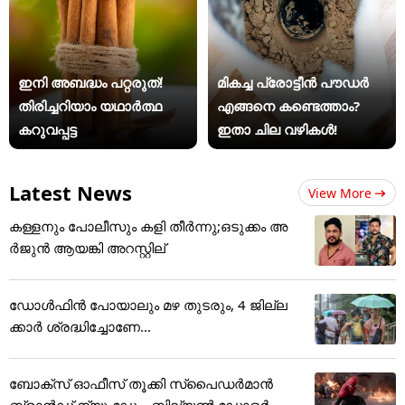
ഇനി അബദ്ധം പറ്റരുത്!
മികച്ച പ്രോട്ടീൻ പൗഡർ
തിരിച്ചറിയാം യഥാര്‍ത്ഥ
എങ്ങനെ കണ്ടെത്താം?
കറുവപ്പട്ട
ഇതാ ചില വഴികൾ!
Latest News
View More
കള്ളനും പോലീസും കളി തീര്‍ന്നു;ഒടുക്കം അ
ര്‍ജുന്‍ ആയങ്കി അറസ്റ്റില്
ഡോൾഫിൻ പോയാലും മഴ തുടരും, 4 ജില്ല
ക്കാർ ശ്രദ്ധിച്ചോണേ...
ബോക്സ് ഓഫീസ് തൂക്കി സ്പൈഡർമാൻ
ബ്രാൻഡ് ന്യൂ ഡേ... ബില്യൺ ഡോളർ