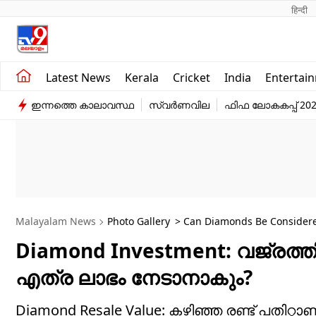
हिन्दी 
Kerala
Business
Latest News
Kerala
Cricket
India
Entertai
India
Education
ഇന്നത്തെ കാലാവസ്ഥ
സ്വർണവില
ഫിഫ ലോകകപ്പ് 20
Entertainment
Sports
Malayalam News
Photo Gallery
> Can Diamonds Be Considere
Diamond Investment: വജ്രത്തില
എത്ര ലാഭം നേടാനാകും?
Diamond Resale Value: കഴിഞ്ഞ രണ്ട് പതിറ്റാണ