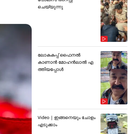
ചെയ്യുന്നു
ലോകകപ്പ് ഫൈനൽ
കാണാൻ മോഹൻലാൽ എ
ത്തിയപ്പോൾ
Video | ഇങ്ങനെയും ചോളം
എടുക്കാം