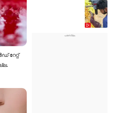
് റേറ്റ്
ല്ല.