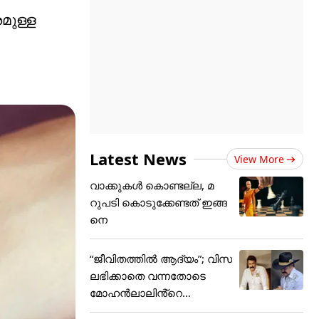
മുള്ള
Latest News
View More
വാക്കുകൾ കൊണ്ടല്ല, മ
റുപടി കൊടുക്കേണ്ടത് ഇങ്ങ
നെ
“ജീവിതത്തിൽ ആദ്യം”; വിസ
ലഭിക്കാതെ വന്നതോടെ
മോഹൻലാലിൻ്റെ
സിഡ്നി...