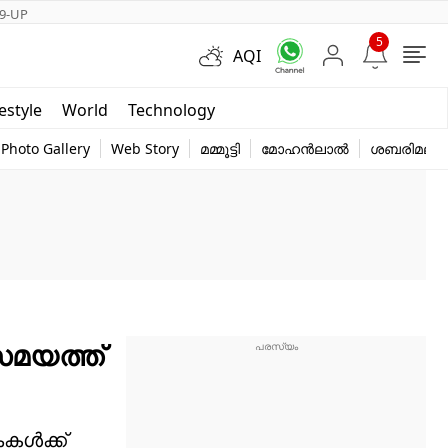
9-UP
5
AQI
Short Videos
festyle
World
Technology
y
Photo Gallery
Web Story
മമ്മൂട്ടി
മോഹൻലാൽ
ശബരിമല
 സമയത്ത്
ള്‍ക്ക്