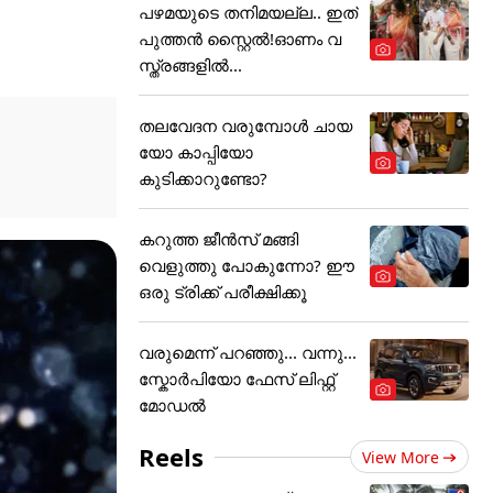
പഴമയുടെ തനിമയല്ല.. ഇത്
പുത്തൻ സ്റ്റൈൽ!ഓണം വ
സ്ത്രങ്ങളിൽ...
തലവേദന വരുമ്പോൾ ചായ
യോ കാപ്പിയോ
കുടിക്കാറുണ്ടോ?
കറുത്ത ജീൻസ് മങ്ങി
വെളുത്തു പോകുന്നോ? ഈ
ഒരു ട്രിക്ക് പരീക്ഷിക്കൂ
വരുമെന്ന് പറഞ്ഞു... വന്നു...
സ്കോർപിയോ ഫേസ് ലിഫ്റ്റ്
മോഡൽ
Reels
View More