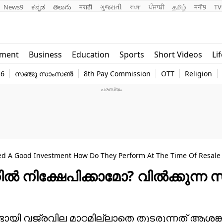
News9
ಕನ್ನಡ
తెలుగు
मराठी
ગુજરાતી
বাংলা
ਪੰਜਾਬੀ
தமிழ்
मनी9
TV
Lifestyle
Religion
nment
Business
Education
Sports
Short Videos
Li
world
Web Stor
26
സഞ്ജു സാംസൺ
8th Pay Commission
OTT
Religion
Technology
Photo
d A Good Investment How Do They Perform At The Time Of Resale
്‍ നിക്ഷേപിക്കാമോ? വില്‍ക്കുന്ന
്ടായി വജ്രവില മാറ്റമില്ലാതെ തുടരുന്നത് ആശങ്കക