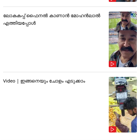
ലോകകപ്പ് ഫൈനൽ കാണാൻ മോഹൻലാൽ
എത്തിയപ്പോൾ
Video | ഇങ്ങനെയും ചോളം എടുക്കാം