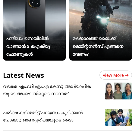
ഫ്രീഡം സെയിലിൽ
മഴക്കാലത്ത് ബൈക്ക്
വാങ്ങാൻ 5 ഐക്യൂ
മെയിന്റനൻസ് എങ്ങനെ
ഫോണുകൾ
വേണം?
Latest News
View More
വടകര എം.ഡി.എം.എ കേസ്, അധ്യാപിക
യുടെ അക്കൗണ്ടിലൂടെ നടന്നത്
പരീക്ഷ കഴിഞ്ഞിട്ട് പായസം കുടിക്കാന്‍
പോകാം; ഓണപ്പരീക്ഷയുടെ ടൈം