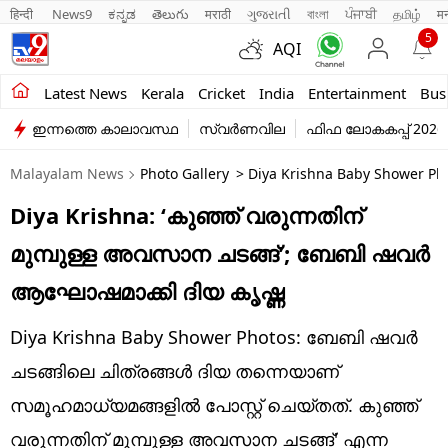
हिन्दी 
News9
ಕನ್ನಡ
తెలుగు
मराठी
ગુજરાતી
বাংলা
ਪੰਜਾਬੀ
தமிழ்
म
5
AQI
Kerala
Latest News
Kerala
Cricket
India
Entertainment
Bus
ഇന്നത്തെ കാലാവസ്ഥ
സ്വർണവില
ഫിഫ ലോകകപ്പ് 2026
India
Malayalam News
Photo Gallery
> Diya Krishna Baby Shower Pho
Entertainment
Diya Krishna: ‘കുഞ്ഞ് വരുന്നതിന്
Business
മുമ്പുള്ള അവസാന ചടങ്ങ്’; ബേബി ഷവർ
Education
ആഘോഷമാക്കി ദിയ കൃഷ്ണ
Sports
Diya Krishna Baby Shower Photos: ബേബി ഷവർ
Lifestyle
ചടങ്ങിലെ ചിത്രങ്ങൾ ദിയ തന്നെയാണ്
സമൂഹമാധ്യമങ്ങളിൽ പോസ്റ്റ് ചെയ്തത്. കുഞ്ഞ്
world
വരുന്നതിന് മുമ്പുള്ള അവസാന ചടങ്ങ്' എന്ന