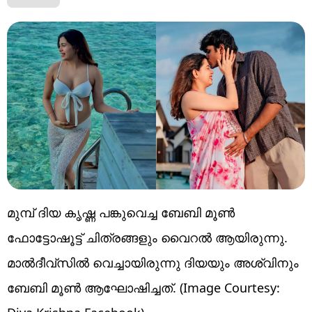
മുമ്പ് ദിയ കൃഷ്ണ പങ്കുവെച്ച ബേബി മൂൺ
ഫോട്ടോഷൂട്ട് ചിത്രങ്ങളും വൈറൽ ആയിരുന്നു.
മാൽദീവ്സിൽ വെച്ചായിരുന്നു ദിയയും അശ്വിനും
ബേബി മൂൺ ആഘോഷിച്ചത്. (Image Courtesy: