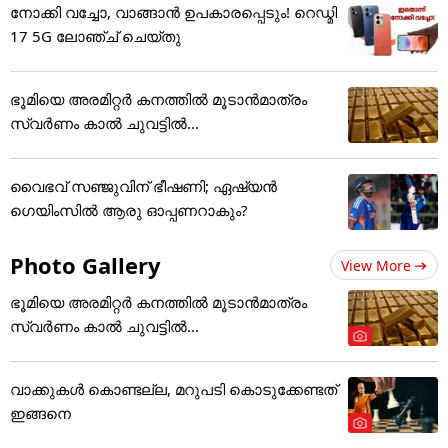
നോക്കി വച്ചോ, വാങ്ങാൻ ഉപകാരപ്പെടും! റെഡ്മി
17 5G ലോഞ്ച് ചെയ്തു
ഭൂമിയെ അരമിറ്റർ കനത്തിൽ മൂടാൻമാത്രം
സ്വർണം കാൽ ചുവട്ടിൽ...
വൈഭവ് സഞ്ജുവിന് ഭീഷണി; ഏഷ്യന്‍
ഗെയിംസില്‍ ആരു ഓപ്പണറാകും?
Photo Gallery
View More
ഭൂമിയെ അരമിറ്റർ കനത്തിൽ മൂടാൻമാത്രം
സ്വർണം കാൽ ചുവട്ടിൽ...
വാക്കുകൾ കൊണ്ടല്ല, മറുപടി കൊടുക്കേണ്ടത്
ഇങ്ങനെ