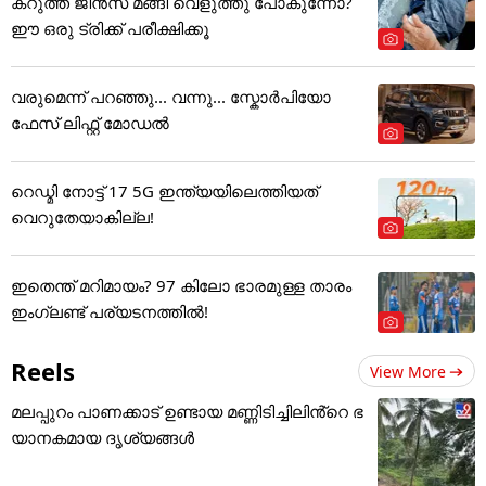
കറുത്ത ജീൻസ് മങ്ങി വെളുത്തു പോകുന്നോ?
ഈ ഒരു ട്രിക്ക് പരീക്ഷിക്കൂ
വരുമെന്ന് പറഞ്ഞു... വന്നു... സ്കോർപിയോ
ഫേസ് ലിഫ്റ്റ് മോഡൽ
റെഡ്മി നോട്ട് 17 5G ഇന്ത്യയിലെത്തിയത്
വെറുതേയാകില്ല!
ഇതെന്ത് മറിമായം? 97 കിലോ ഭാരമുള്ള താരം
ഇംഗ്ലണ്ട് പര്യടനത്തില്‍!
Reels
View More
മലപ്പുറം പാണക്കാട് ഉണ്ടായ മണ്ണിടിച്ചിലിൻ്റെ ഭ
യാനകമായ ദൃശ്യങ്ങൾ