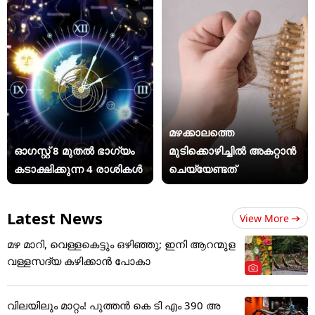
മഴക്കാലത്തെ
ഓഗസ്റ്റ് 8 മുതൽ ഭാഗ്യം
മുടിക്കൊഴിച്ചിൽ അകറ്റാൻ
കടാക്ഷിക്കുന്ന 4 രാശികൾ
ചെയ്യേണ്ടത്
Latest News
View More
മഴ മാറി, വെള്ളകെട്ടും ഒഴിഞ്ഞു; ഇനി ആറന്മുള
വള്ളസദ്യ കഴിക്കാൻ പോകാ
വിലയിലും മാറ്റം! പുത്തൻ കെ ടി എം 390 അ