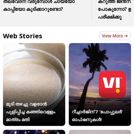
തലവേദന വരുമ്പോൾ ചായയോ
കറുത്ത ജീൻസ് മ
കാപ്പിയോ കുടിക്കാറുണ്ടോ?
പോകുന്നോ? ഈ ഒര
പരീക്ഷിക്കൂ
Web Stories
View More
മുടി തഴച്ചു വളരാൻ
പുളിപ്പിച്ച കഞ്ഞിവെള്ളം
റീച്ചാർജിന് 7 ‘പോപ്പുലർ’
മാത്രം മതി
ഓപ്ഷനുകൾ!