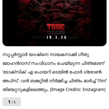
സൂപ്പർസ്റ്റാർ യാഷിനെ നായകനാക്കി ഗീതു
മോഹൻദാസ് സംവിധാനം ചെയ്യുന്ന ചിത്രമാണ്
‘ടോക്സിക്: എ ഫെയറി ടെയിൽ ഫോർ ഗ്രോൺ-
അപ്‌സ്’. വൻ ബജറ്റിൽ നിർമ്മിച്ച ചിത്രം മാർച്ച് 19ന്
തിയേറ്ററുകളിലെത്തും. (Image Credits: Instagram)
1
/ 5