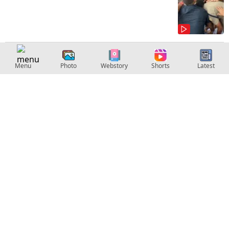
ലോകകപ്പ് ഫൈനൽ കാണാൻ മോഹൻലാൽ
Menu
Photo
Webstory
Shorts
Latest
എത്തിയപ്പോൾ
Video | ഇങ്ങനെയും ചോളം എടുക്കാം