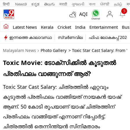
हिन्दी 
News9
ಕನ್ನಡ
తెలుగు
मराठी
ગુજરાતી
বাংলা
ਪੰਜਾਬੀ
தமிழ்
म
5
AQI
Kerala
Latest News
Kerala
Cricket
India
Entertainment
Bus
ഇന്നത്തെ കാലാവസ്ഥ
സ്വർണവില
ഫിഫ ലോകകപ്പ് 2026
India
Malayalam News
Photo Gallery
> Toxic Star Cast Salary: From 
Entertainment
Toxic Movie: ടോക്സിക്കിൽ കൂടുതൽ
Business
പ്രതിഫലം വാങ്ങുന്നത് ആര്?
Education
Toxic Star Cast Salary: ചിത്രത്തിൽ ഏറ്റവും
Sports
കൂടുതല്‍ പ്രതിഫലം വാങ്ങിയത് നായക‍ൻ യാഷ്
Lifestyle
ആണ്. 50 കോടി രൂപയാണ് യാഷ് ചിത്രത്തിന്
പ്രതിഫലം വാങ്ങിയത് എന്നാണ് റിപ്പോർട്ട്.
world
ചിത്രത്തിൽ തെന്നിന്ത്യന്‍ സിനിമതാരം