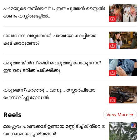
ല്യാണത്തിന് ക്ഷണം
പഴമയുടെ തനിമയല്ല.. ഇത് പുത്തൻ സ്റ്റൈൽ!
ഓണം വസ്ത്രങ്ങളിൽ...
തലവേദന വരുമ്പോൾ ചായയോ കാപ്പിയോ
കുടിക്കാറുണ്ടോ?
കറുത്ത ജീൻസ് മങ്ങി വെളുത്തു പോകുന്നോ?
ഈ ഒരു ട്രിക്ക് പരീക്ഷിക്കൂ
വരുമെന്ന് പറഞ്ഞു... വന്നു... സ്കോർപിയോ
ഫേസ് ലിഫ്റ്റ് മോഡൽ
Reels
View More
മലപ്പുറം പാണക്കാട് ഉണ്ടായ മണ്ണിടിച്ചിലിൻ്റെ ഭ