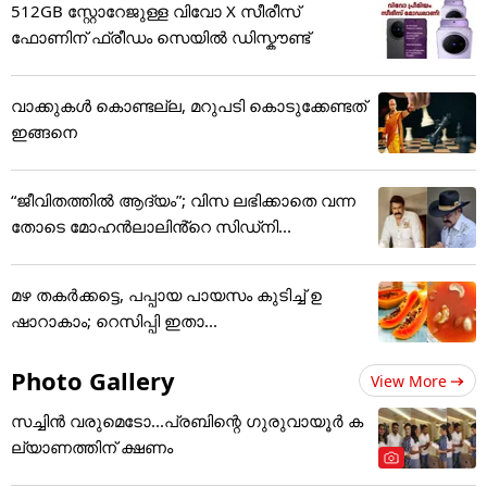
512GB സ്റ്റോറേജുള്ള വിവോ X സീരീസ്
ഫോണിന് ഫ്രീഡം സെയിൽ ഡിസ്കൗണ്ട്
വാക്കുകൾ കൊണ്ടല്ല, മറുപടി കൊടുക്കേണ്ടത്
ഇങ്ങനെ
“ജീവിതത്തിൽ ആദ്യം”; വിസ ലഭിക്കാതെ വന്ന
തോടെ മോഹൻലാലിൻ്റെ സിഡ്നി...
മഴ തകർക്കട്ടെ, പപ്പായ പായസം കുടിച്ച് ഉ
ഷാറാകാം; റെസിപ്പി ഇതാ...
Photo Gallery
View More
സച്ചിന്‍ വരുമെടോ...പ്രബിന്റെ ഗുരുവായൂര്‍ ക