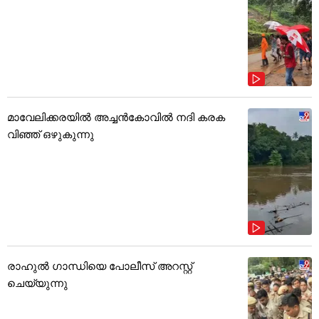
യാനകമായ ദൃശ്യങ്ങൾ
മാവേലിക്കരയിൽ അച്ചൻകോവിൽ നദി കരക
വിഞ്ഞ് ഒഴുകുന്നു
രാഹുൽ ഗാന്ധിയെ പോലീസ് അറസ്റ്റ്
ചെയ്യുന്നു