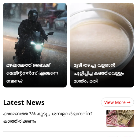
മാസ്റ്റര്‍ സ്ട്രാറ്റജി
ഫോണുകൾ
മഴക്കാലത്ത് ബൈക്ക്
മുടി തഴച്ചു വളരാൻ
മെയിന്റനൻസ് എങ്ങനെ
പുളിപ്പിച്ച കഞ്ഞിവെള്ളം
വേണം?
മാത്രം മതി
Latest News
View More
ക്ഷാമബത്ത 3% കൂടും, ശമ്പളവർദ്ധനവിന്
കാത്തിരിക്കണം