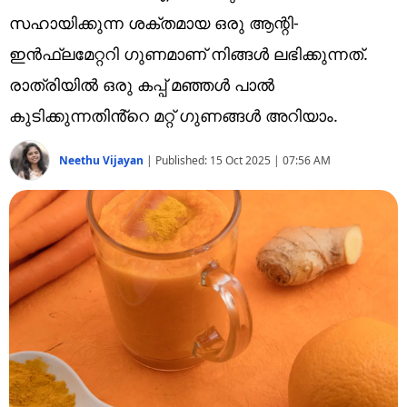
Technology
സഹായിക്കുന്ന ശക്തമായ ഒരു ആന്റി-
Religion
ഇൻഫ്ലമേറ്ററി ​ഗുണമാണ് നിങ്ങൾ ലഭിക്കുന്നത്.
രാത്രിയിൽ ഒരു കപ്പ് മഞ്ഞൾ പാൽ
Web Story
കുടിക്കുന്നതിൻ്റെ ​മറ്റ് ​ഗുണങ്ങൾ അറിയാം.
Photo
Neethu Vijayan
|
Published:
15 Oct 2025 | 07:56 AM
Short Videos