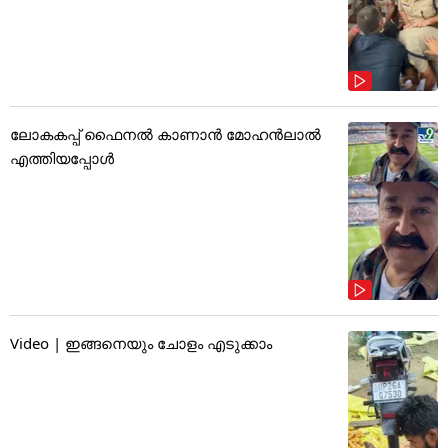
ലോകകപ്പ് ഫൈനൽ കാണാൻ മോഹൻലാൽ
എത്തിയപ്പോൾ
Video | ഇങ്ങനെയും ചോളം എടുക്കാം