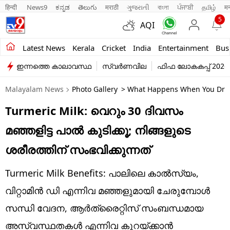
हिन्दी 
News9
ಕನ್ನಡ
తెలుగు
मराठी
ગુજરાતી
বাংলা
ਪੰਜਾਬੀ
தமிழ்
म
5
AQI
Kerala
Latest News
Kerala
Cricket
India
Entertainment
Bus
ഇന്നത്തെ കാലാവസ്ഥ
സ്വർണവില
ഫിഫ ലോകകപ്പ് 2026
India
Malayalam News
Photo Gallery
> What Happens When You Drink 
Entertainment
Turmeric Milk: വെറും 30 ദിവസം
Business
മഞ്ഞളിട്ട പാൽ കുടിക്കൂ; നിങ്ങളുടെ
Education
ശരീരത്തിന് സംഭവിക്കുന്നത്
Sports
Turmeric Milk Benefits: പാലിലെ കാൽസ്യം,
Lifestyle
വിറ്റാമിൻ ഡി എന്നിവ മഞ്ഞളുമായി ചേരുമ്പോൾ
സന്ധി വേദന, ആർത്രൈറ്റിസ് സംബന്ധമായ
world
അസ്വസ്ഥതകൾ എന്നിവ കുറയ്ക്കാൻ