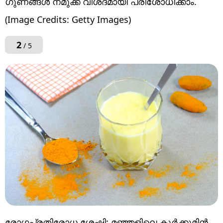
ഗുണങ്ങൾ നമുക്ക് വിശദമായി പരിശോധിക്കാം.
(Image Credits: Getty Images)
2
/ 5
രോഗപ്രതിരോധ ശേഷി: മഞ്ഞളിലെ കുർക്കുമിൻ