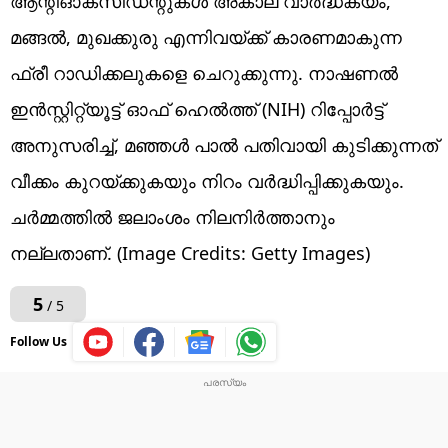
ചർമ്മാരോഗ്യം: മഞ്ഞളിലെ
ആന്റിഓക്‌സിഡന്റുകൾ അകാല വാർദ്ധക്യം,
മങ്ങൽ, മുഖക്കുരു എന്നിവയ്ക്ക് കാരണമാകുന്ന
ഫ്രീ റാഡിക്കലുകളെ ചെറുക്കുന്നു. നാഷണൽ
ഇൻസ്റ്റിറ്റ്യൂട്ട് ഓഫ് ഹെൽത്ത് (NIH) റിപ്പോർട്ട്
അനുസരിച്ച്, മഞ്ഞൾ പാൽ പതിവായി കുടിക്കുന്നത്
വീക്കം കുറയ്ക്കുകയും നിറം വർദ്ധിപ്പിക്കുകയും.
ചർമ്മത്തിൽ ജലാംശം നിലനിർത്താനും
നല്ലതാണ്. (Image Credits: Getty Images)
5
/ 5
Follow Us