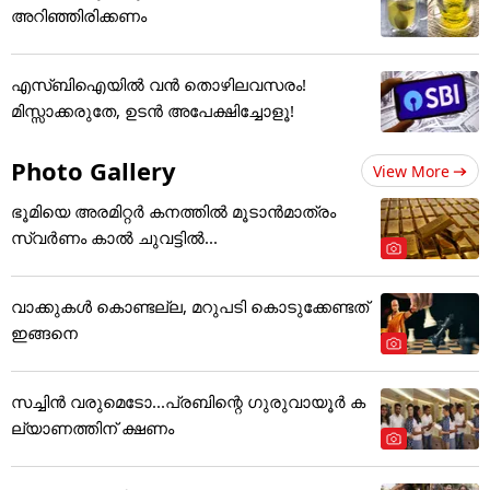
അറിഞ്ഞിരിക്കണം
എസ്ബിഐയിൽ വൻ തൊഴിലവസരം!
മിസ്സാക്കരുതേ, ഉടൻ അപേക്ഷിച്ചോളൂ!
Photo Gallery
View More
ഭൂമിയെ അരമിറ്റർ കനത്തിൽ മൂടാൻമാത്രം
സ്വർണം കാൽ ചുവട്ടിൽ...
വാക്കുകൾ കൊണ്ടല്ല, മറുപടി കൊടുക്കേണ്ടത്
ഇങ്ങനെ
സച്ചിന്‍ വരുമെടോ...പ്രബിന്റെ ഗുരുവായൂര്‍ ക
ല്യാണത്തിന് ക്ഷണം