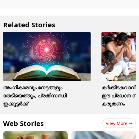
Related Stories
അംഗീകാരവും നേട്ടങ്ങളും
കർക്കിടകവാവിന്
തേടിയെത്തും, പ്രതിസന്ധി
ഈ പ്രധാന സാ
ഇക്കൂട്ടർക്ക്
കരുതണം
Web Stories
View More