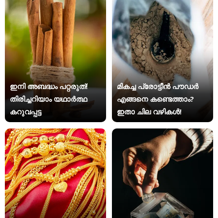
ഇനി അബദ്ധം പറ്റരുത്!
മികച്ച പ്രോട്ടീൻ പൗഡർ
തിരിച്ചറിയാം യഥാര്‍ത്ഥ
എങ്ങനെ കണ്ടെത്താം?
കറുവപ്പട്ട
ഇതാ ചില വഴികൾ!