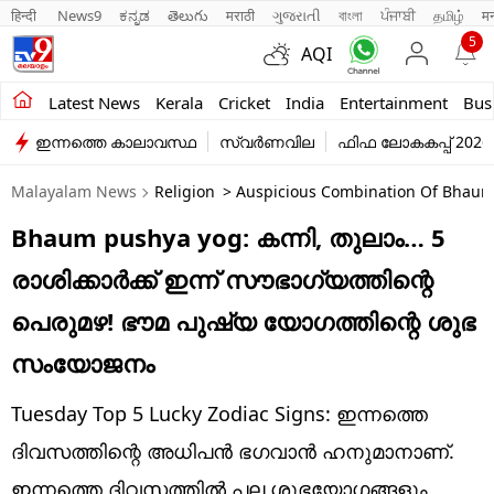
हिन्दी 
News9
ಕನ್ನಡ
తెలుగు
मराठी
ગુજરાતી
বাংলা
ਪੰਜਾਬੀ
தமிழ்
म
5
AQI
Kerala
Latest News
Kerala
Cricket
India
Entertainment
Bus
ഇന്നത്തെ കാലാവസ്ഥ
സ്വർണവില
ഫിഫ ലോകകപ്പ് 2026
India
Malayalam News
Religion
> Auspicious Combination Of Bhaum 
Entertainment
Bhaum pushya yog: കന്നി, തുലാം… 5
Business
രാശിക്കാർക്ക് ഇന്ന് സൗഭാഗ്യത്തിന്റെ
Education
പെരുമഴ! ഭൗമ പുഷ്യ യോഗത്തിന്റെ ശുഭ
Sports
സംയോജനം
Lifestyle
Tuesday Top 5 Lucky Zodiac Signs: ഇന്നത്തെ
world
ദിവസത്തിന്റെ അധിപൻ ഭഗവാൻ ഹനുമാനാണ്.
ഇന്നത്തെ ദിവസത്തിൽ പല ശുഭയോഗങ്ങളും