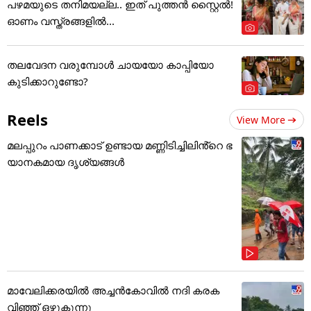
പഴമയുടെ തനിമയല്ല.. ഇത് പുത്തൻ സ്റ്റൈൽ!
ഓണം വസ്ത്രങ്ങളിൽ...
തലവേദന വരുമ്പോൾ ചായയോ കാപ്പിയോ
കുടിക്കാറുണ്ടോ?
Reels
View More
മലപ്പുറം പാണക്കാട് ഉണ്ടായ മണ്ണിടിച്ചിലിൻ്റെ ഭ
യാനകമായ ദൃശ്യങ്ങൾ
മാവേലിക്കരയിൽ അച്ചൻകോവിൽ നദി കരക
വിഞ്ഞ് ഒഴുകുന്നു