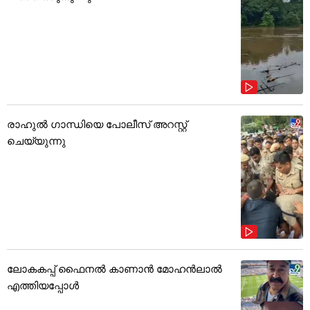
രാഹുൽ ഗാന്ധിയെ പോലീസ് അറസ്റ്റ്
ചെയ്യുന്നു
ലോകകപ്പ് ഫൈനൽ കാണാൻ മോഹൻലാൽ
എത്തിയപ്പോൾ