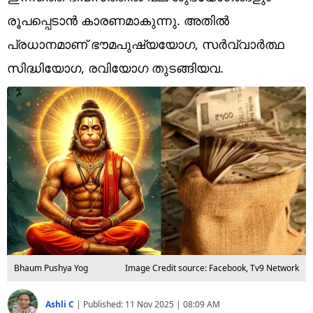
Technology
രൂപപ്പെടാൻ കാരണമാകുന്നു. അതിൽ
Religion
പ്രധാനമാണ് ഭൗമപുഷ്യയോഗ, സർവ്വാർത്ഥ
സിദ്ധിയോഗ, രവിയോഗ തുടങ്ങിയവ.
Web Story
Photo
Short Videos
Bhaum Pushya Yog
Image Credit source: Facebook, Tv9 Network
Ashli C
|
Published:
11 Nov 2025 | 08:09 AM