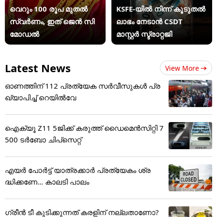
വെറും 100 രൂപ മുതല്‍
KSFE-യില്‍ നിന്ന് കൂടുതല്‍
സ്വർണം, ഇത് ജെൻ സി
ലാഭം നേടാന്‍ CSDT
മോഡൽ
മാസ്റ്റര്‍ സ്ട്രാറ്റജി
Latest News
View More
ഓണത്തിന് 112 പ്രത്യേക സർവീസുകൾ പ്ര
ഖ്യാപിച്ച് റെയിൽവേ
ഐക്യൂ Z11 5ജിക്ക് കരുത്ത് ഡൈമെൻസിറ്റി 7
500 ടർബോ ചിപ്‌സെറ്റ്
എയർ പോർട്ട് യാത്രക്കാർ പ്രത്യേകം ശ്ര
ദ്ധിക്കണേ... കാലടി പാലം
ഗ്രീൻ ടീ കുടിക്കുന്നത് കരളിന് നല്ലതാണോ?