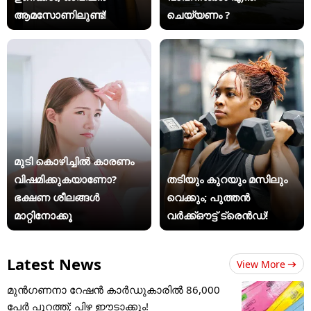
ആമസോണിലുണ്ട്!
ചെയ്യണം ?
മുടി കൊഴിച്ചിൽ കാരണം
വിഷമിക്കുകയാണോ?
തടിയും കുറയും മസിലും
ഭക്ഷണ ശീലങ്ങൾ
വെക്കും; പുത്തൻ
മാറ്റിനോക്കൂ
വർക്ക്ഔട്ട് ട്രെൻഡ്!
Latest News
View More
മുൻഗണനാ റേഷൻ കാർഡുകാരിൽ 86,000
പേർ പുറത്ത്; പിഴ ഈടാക്കും!