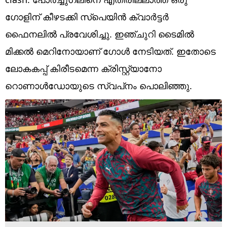
Technology
ഗോളിന് കീഴടക്കി സ്‌പെയിന്‍ ക്വാര്‍ട്ടര്‍
Religion
ഫൈനലില്‍ പ്രവേശിച്ചു. ഇഞ്ചുറി ടൈമില്‍
Web Story
മിക്കല്‍ മെറിനോയാണ് ഗോള്‍ നേടിയത്. ഇതോടെ
ലോകകപ്പ് കിരീടമെന്ന ക്രിസ്റ്റ്യാനോ
Photo
റൊണാള്‍ഡോയുടെ സ്വപ്‌നം പൊലിഞ്ഞു.
Short Videos