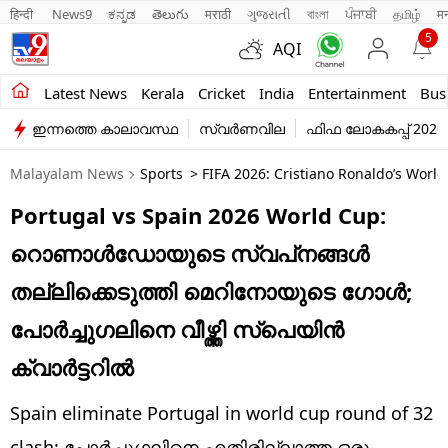
हिन्दी 
News9
ಕನ್ನಡ
తెలుగు
मराठी
ગુજરાતી
বাংলা
ਪੰਜਾਬੀ
தமிழ்
म
5
AQI
Kerala
Latest News
Kerala
Cricket
India
Entertainment
Bus
ഇന്നത്തെ കാലാവസ്ഥ
സ്വർണവില
ഫിഫ ലോകകപ്പ് 2026
India
Malayalam News
Sports
> FIFA 2026: Cristiano Ronaldo’s Worl
Entertainment
Portugal vs Spain 2026 World Cup:
Business
റൊണാള്‍ഡോയുടെ സ്വപ്‌നങ്ങള്‍
Education
തല്ലിക്കെടുത്തി മെറിനോയുടെ ഗോള്‍;
Sports
പോർച്ചുഗലിനെ വീഴ്ത്തി സ്പെയിൻ
Lifestyle
ക്വാർട്ടറിൽ
world
Spain eliminate Portugal in world cup round of 32
clash: പോര്‍ച്ചുഗലിനെ എതിരില്ലാത്ത ഒരു