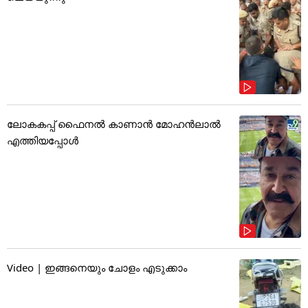
ലോകകപ്പ് ഫൈനൽ കാണാൻ മോഹൻലാൽ
എത്തിയപ്പോൾ
Video | ഇങ്ങനെയും ചോളം എടുക്കാം