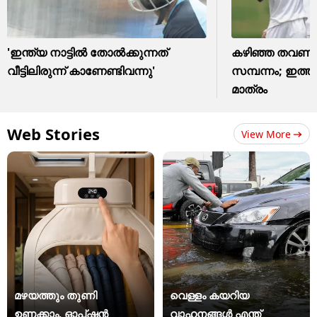
'ഇന്ത്യ നാട്ടിൽ തോൽക്കുന്നത്
കഴിഞ്ഞ തവണ മ
വീട്ടിലിരുന്ന് കാണേണ്ടിവന്നു'
സമ്പന്നം; ഇത്
മാത്രം
Web Stories
View More
മഴയത്തും തുണി
വെള്ളം കയറിയ
ഉണക്കാം, ഓപ്ഷൻ
വാഹനങ്ങൾ എന്ത്