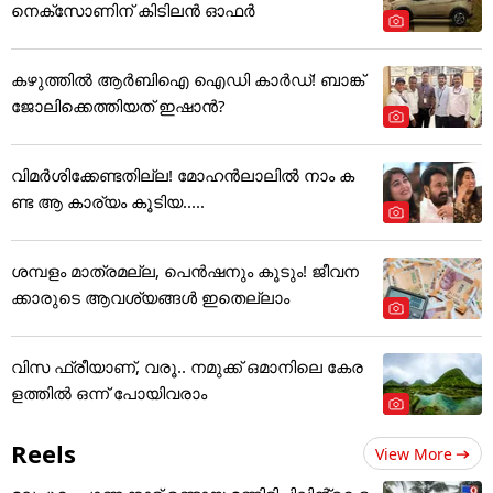
നെക്സോണിന് കിടിലൻ ഓഫർ
കഴുത്തില്‍ ആര്‍ബിഐ ഐഡി കാര്‍ഡ്! ബാങ്ക്
ജോലിക്കെത്തിയത് ഇഷാന്‍?
വിമർശിക്കേണ്ടതില്ല! മോഹൻലാലിൽ നാം ക
ണ്ട ആ കാര്യം കൂടിയ.....
ശമ്പളം മാത്രമല്ല, പെൻഷനും കൂടും! ജീവന
ക്കാരുടെ ആവശ്യങ്ങൾ ഇതെല്ലാം
വിസ ഫ്രീയാണ്, വരൂ.. നമുക്ക് ഒമാനിലെ കേര
ളത്തിൽ ഒന്ന് പോയിവരാം
Reels
View More