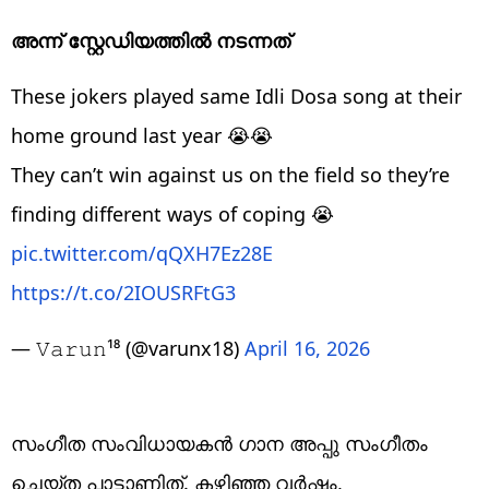
അന്ന് സ്റ്റേഡിയത്തിൽ നടന്നത്
These jokers played same Idli Dosa song at their
home ground last year 😭😭
They can’t win against us on the field so they’re
finding different ways of coping 😭
pic.twitter.com/qQXH7Ez28E
https://t.co/2IOUSRFtG3
— 𝚅𝚊𝚛𝚞𝚗¹⁸ (@varunx18)
April 16, 2026
സംഗീത സംവിധായകൻ ഗാന അപ്പു സംഗീതം
ചെയ്ത പാട്ടാണിത്. കഴിഞ്ഞ വർഷം,