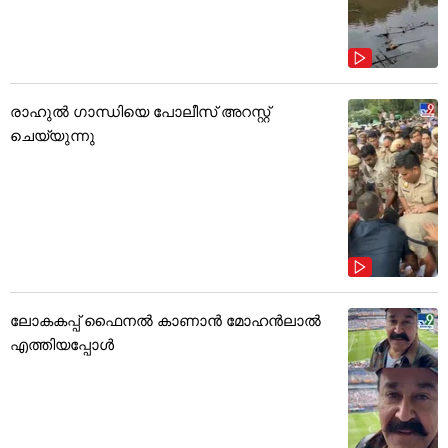
രാഹുൽ ഗാന്ധിയെ പോലീസ് അറസ്റ്റ്
ചെയ്യുന്നു
ലോകകപ്പ് ഫൈനൽ കാണാൻ മോഹൻലാൽ
എത്തിയപ്പോൾ