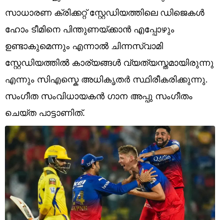
Technology
സാധാരണ ക്രിക്കറ്റ് സ്റ്റേഡിയത്തിലെ ഡിജെകൾ
Religion
ഹോം ടീമിനെ പിന്തുണയ്ക്കാൻ എപ്പോഴും
ഉണ്ടാകുമെന്നും എന്നാൽ ചിന്നസ്വാമി
Web Story
സ്റ്റേഡിയത്തിൽ കാര്യങ്ങൾ വ്യത്യസ്തമായിരുന്നു
Photo
എന്നും സിഎസ്കെ അധികൃതർ സ്ഥിരീകരിക്കുന്നു.
Short Videos
സംഗീത സംവിധായകൻ ഗാന അപ്പു സംഗീതം
ചെയ്ത പാട്ടാണിത്.