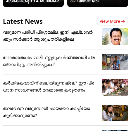
കടാക്ഷിക്കുന്ന 4 രാശികൾ
ചെയ്യേണ്ടത്
Latest News
View More
വരുമാന പരിധി പ്രശ്നമല്ല, ഇനി എല്ലാവർ
ക്കും സർക്കാർ ആശുപത്രികളിലെ
തോരാതോ പേമാരി! സ്കൂളുകൾക്ക് അവധി പ്ര
ഖ്യാപിച്ചു; അറിയിപ്പുകൾ
കർക്കിടകവാവിന് ബലിയിടുന്നില്ലേ? ഈ പ്ര
ധാന സാധനങ്ങൾ മറക്കാതെ കരുതണം
തലവേദന വരുമ്പോൾ ചായയോ കാപ്പിയോ
കുടിക്കാറുണ്ടോ?