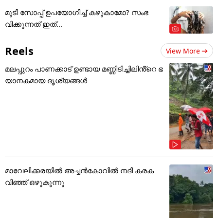
മുടി സോപ്പ് ഉപയോഗിച്ച് കഴുകാമോ? സംഭ
വിക്കുന്നത് ഇത്...
Reels
View More
മലപ്പുറം പാണക്കാട് ഉണ്ടായ മണ്ണിടിച്ചിലിൻ്റെ ഭ
യാനകമായ ദൃശ്യങ്ങൾ
മാവേലിക്കരയിൽ അച്ചൻകോവിൽ നദി കരക
വിഞ്ഞ് ഒഴുകുന്നു