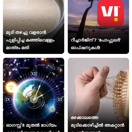
മുടി തഴച്ചു വളരാൻ
പുളിപ്പിച്ച കഞ്ഞിവെള്ളം
റീച്ചാർജിന് 7 ‘പോപ്പുലർ’
മാത്രം മതി
ഓപ്ഷനുകൾ!
മഴക്കാലത്തെ
ഓഗസ്റ്റ് 8 മുതൽ ഭാഗ്യം
മുടിക്കൊഴിച്ചിൽ അകറ്റാൻ