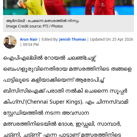
ആർസിബി - ചെന്നൈ മത്സരത്തിൽ നിന്നും
Image Credit source: PTI / Photos
Arun Nair
|
Edited By:
Jenish Thomas
| Updated On:
25 Apr 2026
| 09:54 PM
ഐപിഎല്ലിൽ റോയൽ ചലഞ്ചേഴ്സ്
ബെംഗളൂരുവിനെതിരായ മത്സരത്തിനിടെ തങ്ങളെ
പാട്ടിലൂടെ കളിയാക്കിയെന്ന് ആരോപിച്ച്
ബിസിസിഐക്ക് പരാതി നൽകി ചെന്നൈ സൂപ്പർ
കിംഗ്സ് (Chennai Super Kings). എം ചിന്നസ്വാമി
സ്റ്റേഡിയത്തിൽ നടന്ന അവസാന
മത്സരത്തിനിടെയിൽ ദോശ, ഇഡ്ഡലി, സാമ്പാർ,
ചട്ണി, ചട്ണി” എന്ന പാട്ടാണ് മത്സരത്തിനിടെ