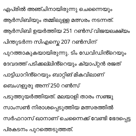
ഏപ്രിൽ അഞ്ചിനായിരുന്നു ചെന്നൈയും
ആർസിബിയും തമ്മിലുള്ള മത്സരം നടന്നത്.
ആർസിബി ഉയർത്തിയ 251 റൺസ് വിജയലക്ഷ്യം
പിന്തുടർന്ന സിഎസ്കെ 207 റൺസിന്
പുറത്താകുകയായിരുന്നു. ടിം ഡേവിഡിൻ്റെയും
ദേവദത്ത് പടിക്കല്ലിൻ്റെയും ക്യാപ്റ്റൻ രജത്
പാട്ടിധാറിൻ്റെയും ബാറ്റിങ് മികവിലാണ്
ബെംഗളൂരു അന്ന് 250 റൺസ്
പടുത്തുയർത്തിയത്. മലയാളി താരം സഞ്ജു
സാംസൺ നിരാശപ്പെടുത്തിയ മത്സരത്തിൽ
സർഫറാസ് ഖാനാണ് ചെന്നൈക്ക് വേണ്ടി ഭേദപ്പെട്ട
പ്രകടനം പുറത്തെടുത്തത്.