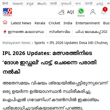
हिन्दी 
News9
ಕನ್ನಡ
తెలుగు
मराठी
ગુજરાતી
বাংলা
ਪੰਜਾਬੀ
தமிழ்
म
5
AQI
Kerala
Latest News
Kerala
Cricket
India
Entertainment
Bus
ഇന്നത്തെ കാലാവസ്ഥ
സ്വർണവില
ഫിഫ ലോകകപ്പ് 2026
India
Malayalam News
Sports
> IPL 2026 Updates Dosa Idli Chutney 
Entertainment
IPL 2026 Updates: മത്സരത്തിനിടെ
Business
‘ദോശ ഇഡ്ഡലി’ പാട്ട്, ചെന്നൈ പരാതി
Education
നൽകി
Sports
അതേസമയം വിഷയം ശ്രദ്ധയിൽപ്പെട്ടിരുന്നുവെന്ന്
Lifestyle
ഒരു ഉയർന്ന ഉദ്യോഗസ്ഥൻ സ്ഥിരീകരിച്ചു.
ഐപിഎൽ ഗവേണിംഗ് കൗൺസിൽ ഇക്കാര്യം
world
പരിശോധിച്ചുവരികയാണെന്ന് പറഞ്ഞു.