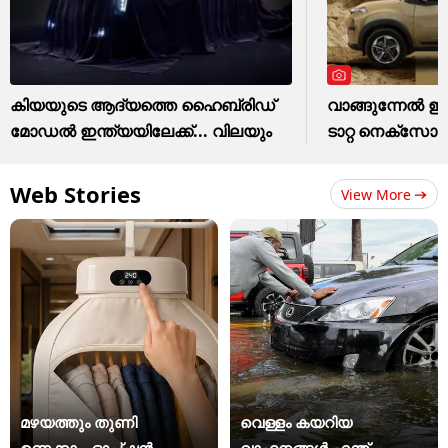
കിയയുടെ ആദ്യത്തെ ഹൈബ്രിഡ്
വാങ്ങുന്നേൽ ഇപ്
മോഡൽ ഇന്ത്യയിലേക്ക്... വിലയും
ടാറ്റ നെക്സോ
Web Stories
View More
മഴയത്തും തുണി
വെള്ളം കയറിയ
ഉണക്കാം, ഓപ്ഷൻ
വാഹനങ്ങൾ എന്ത്