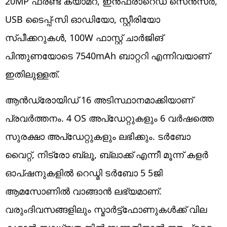
20MP ഫ്രണ്ട് ക്യാമറ, ഇൻഫ്രാറെഡ് സെൻസർ,
USB ടൈപ്പ്-സി ഓഡിയോ, സ്റ്റീരിയോ
സ്പീക്കറുകൾ, 100W ഫാസ്റ്റ് ചാർജിങ്
പിന്തുണയോടെ 7540mAh ബാറ്ററി എന്നിവയാണ്
ഇതിലുള്ളത്.
ആൻഡ്രോയിഡ് 16 അ‌ടിസ്ഥാനമാക്കിയാണ്
പ്രവർത്തനം. 4 OS അപ്‌ഡേറ്റുകളും 6 വർഷത്തെ
സുരക്ഷാ അപ്‌ഡേറ്റുകളും ലഭിക്കും. ടർബോ ​
വൈറ്റ്, നിട്രോ ബ്ലൂ, ബ്ലാക്ക് എന്നീ മൂന്ന് കളർ
ഓപ്ഷനുകളിൽ റെഡ്മി ടർബോ 5 5ജി
ആമസോണിൽ വാങ്ങാൻ ലഭ്യമാണ്.
വരുംദിവസങ്ങളിലും സ്മാർട്ട്ഫോണുകൾക്ക് വില