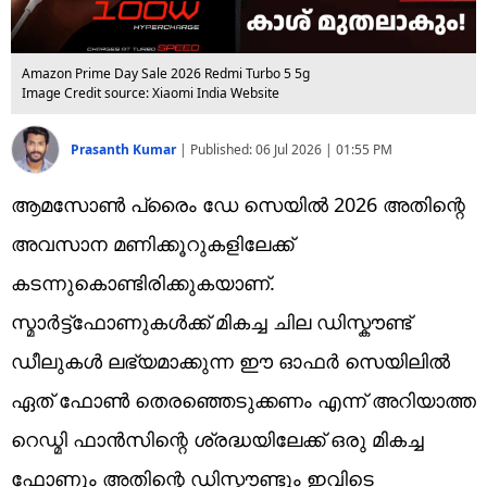
Amazon Prime Day Sale 2026 Redmi Turbo 5 5g
Image Credit source: Xiaomi India Website
Prasanth Kumar
|
Published:
06 Jul 2026 | 01:55 PM
ആമസോൺ ​പ്രൈം ഡേ സെയിൽ 2026 അ‌തിന്റെ
അ‌വസാന മണിക്കൂറുകളിലേക്ക്
കടന്നുകൊണ്ടിരിക്കുകയാണ്.
സ്മാർട്ട്ഫോണുകൾക്ക് മികച്ച ചില ഡിസ്കൗണ്ട്
ഡീലുകൾ ലഭ്യമാക്കുന്ന ഈ ഓഫർ സെയിലിൽ
ഏത് ഫോൺ തെരഞ്ഞെടുക്കണം എന്ന് അ‌റിയാത്ത
റെഡ്മി ഫാൻസിന്റെ ശ്രദ്ധയിലേക്ക് ഒരു മികച്ച
ഫോണും അ‌തിന്റെ ഡിസ്കൗണ്ടും ഇവിടെ