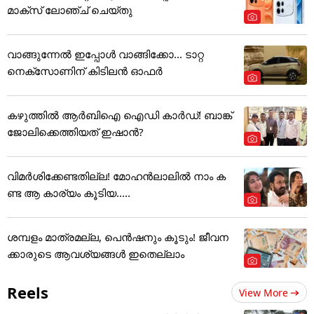
മാക്സ് ലോഞ്ച് ചെയ്തു
വാങ്ങുന്നേൽ ഇപ്പോൾ വാങ്ങിക്കോ... ടാറ്റ
നെക്സോണിന് കിടിലൻ ഓഫർ
കഴുത്തില്‍ ആര്‍ബിഐ ഐഡി കാര്‍ഡ്! ബാങ്ക്
ജോലിക്കെത്തിയത് ഇഷാന്‍?
വിമർശിക്കേണ്ടതില്ല! മോഹൻലാലിൽ നാം ക
ണ്ട ആ കാര്യം കൂടിയ.....
ശമ്പളം മാത്രമല്ല, പെൻഷനും കൂടും! ജീവന
ക്കാരുടെ ആവശ്യങ്ങൾ ഇതെല്ലാം
Reels
View More