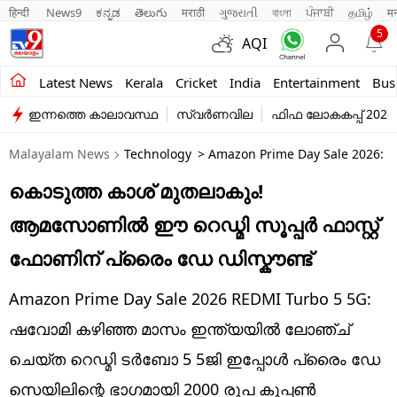
हिन्दी 
News9
ಕನ್ನಡ
తెలుగు
मराठी
ગુજરાતી
বাংলা
ਪੰਜਾਬੀ
தமிழ்
म
5
AQI
Kerala
Latest News
Kerala
Cricket
India
Entertainment
Bus
ഇന്നത്തെ കാലാവസ്ഥ
സ്വർണവില
ഫിഫ ലോകകപ്പ് 2026
India
Malayalam News
Technology
> Amazon Prime Day Sale 2026: R
Entertainment
കൊടുത്ത കാശ് മുതലാകും!
Business
ആമസോണിൽ ഈ റെഡ്മി സൂപ്പർ ഫാസ്റ്റ്
Education
ഫോണിന് ​പ്രൈം ഡേ ഡിസ്കൗണ്ട്
Sports
Amazon Prime Day Sale 2026 REDMI Turbo 5 5G:
Lifestyle
ഷവോമി കഴിഞ്ഞ മാസം ഇന്ത്യയിൽ ലോഞ്ച്
ചെയ്ത റെഡ്മി ടർബോ 5 5ജി ഇപ്പോൾ ​പ്രൈം ഡേ
world
സെയിലിന്റെ ഭാഗമായി 2000 രൂപ കൂപ്പൺ