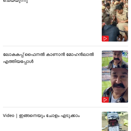
ലോകകപ്പ് ഫൈനൽ കാണാൻ മോഹൻലാൽ
എത്തിയപ്പോൾ
Video | ഇങ്ങനെയും ചോളം എടുക്കാം