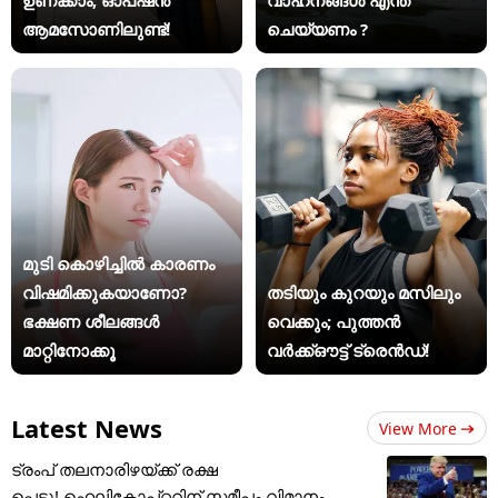
ആമസോണിലുണ്ട്!
ചെയ്യണം ?
മുടി കൊഴിച്ചിൽ കാരണം
വിഷമിക്കുകയാണോ?
തടിയും കുറയും മസിലും
ഭക്ഷണ ശീലങ്ങൾ
വെക്കും; പുത്തൻ
മാറ്റിനോക്കൂ
വർക്ക്ഔട്ട് ട്രെൻഡ്!
Latest News
View More
ട്രംപ് തലനാരിഴയ്ക്ക് രക്ഷ
പ്പെട്ടു! ഹെലികോപ്റ്ററിന് സമീപം വിമാനം