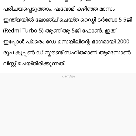
പരിചയപ്പെടുത്താം. ഷവോമി കഴിഞ്ഞ മാസം
ഇന്ത്യയിൽ ലോഞ്ച് ചെയ്ത റെഡ്മി ടർബോ 5 5ജി
(Redmi Turbo 5) ആണ് ആ 5ജി ഫോൺ. ഇത്
ഇപ്പോൾ ​പ്രൈം ഡേ സെയിലിന്റെ ഭാഗമായി 2000
രൂപ കൂപ്പൺ ഡിസ്കൗണ്ട് സഹിതമാണ് ആമസോൺ
ലിസ്റ്റ് ചെയ്തിരിക്കുന്നത്.