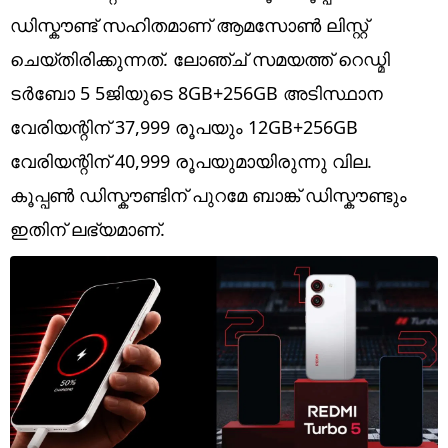
Technology
ഡിസ്കൗണ്ട് സഹിതമാണ് ആമസോൺ ലിസ്റ്റ്
Religion
ചെയ്തിരിക്കുന്നത്. ലോഞ്ച് സമയത്ത് റെഡ്മി
ടർബോ 5 5ജിയുടെ 8GB+256GB അ‌ടിസ്ഥാന
Web Story
വേരിയന്റിന് 37,999 രൂപയും 12GB+256GB
Photo
വേരിയന്റിന് 40,999 രൂപയുമായിരുന്നു വില.
Short Videos
കൂപ്പൺ ഡിസ്കൗണ്ടിന് പുറമേ ബാങ്ക് ഡിസ്കൗണ്ടും
ഇതിന് ലഭ്യമാണ്.