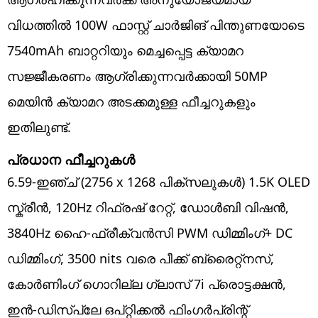
വിധത്തിൽ 100W ഫാസ്റ്റ് ചാർജിങ് പിന്തുണയോടെ
7540mAh ബാറ്ററിയും മെച്ചപ്പെട്ട ക്യാമറ
സജ്ജീകരണം ആഗ്രിക്കുന്നവർക്കായി 50MP​
മെയിൻ ക്യാമറ അ‌ടക്കമുള്ള ഫീച്ചറുകളും
ഇതിലുണ്ട്.
പ്രധാന ഫീച്ചറുകൾ
6.59-ഇഞ്ച് (2756 x 1268 പിക്സലുകൾ) 1.5K OLED
സ്ക്രീൻ, 120Hz റിഫ്രഷ് റേറ്റ്, ഡോൾബി വിഷൻ,
3840Hz ഹൈ-ഫ്രീക്വൻസി PWM ഡിമ്മിംഗ്+ DC
ഡിമ്മിംഗ്, 3500 nits വരെ പീക്ക് ബ്രൈറ്റ്നസ്,
കോർണിംഗ് ഗൊറില്ല ഗ്ലാസ് 7i പ്രൊട്ടക്ഷൻ,
ഇൻ-ഡിസ്പ്ലേ ഒപ്റ്റിക്കൽ ഫിംഗർപ്രിന്റ്