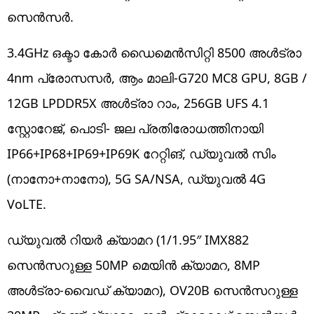
സെൻസർ.
3.4GHz ഒക്ടാ കോർ ഡൈമെൻസിറ്റി 8500 അൾട്രാ
4nm പ്രോസസർ, ആം മാലി-G720 MC8 GPU, 8GB /
12GB LPDDR5X അൾട്രാ റാം, 256GB UFS 4.1
സ്റ്റോറേജ്, പൊടി- ജല പ്രതിരോധത്തിനായി
IP66+IP68+IP69+IP69K റേറ്റിങ്, ഡ്യുവൽ സിം
(നാനോ+നാനോ), 5G SA/NSA, ഡ്യുവൽ 4G
VoLTE.
ഡ്യുവൽ റിയർ ക്യാമറ (1/1.95″ IMX882
സെൻസറുള്ള 50MP മെയിൻ ക്യാമറ, 8MP
അൾട്രാ-വൈഡ് ക്യാമറ), OV20B സെൻസറുള്ള