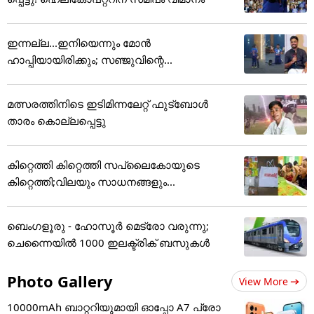
ഇന്നല്ല...ഇനിയെന്നും മോന്‍
ഹാപ്പിയായിരിക്കും; സഞ്ജുവിന്റെ...
മത്സരത്തിനിടെ ഇടിമിന്നലേറ്റ് ഫുട്ബോൾ
താരം കൊല്ലപ്പെട്ടു
കിറ്റെത്തി കിറ്റെത്തി സപ്ലൈകോയുടെ
കിറ്റെത്തി;വിലയും സാധനങ്ങളും...
ബെംഗളൂരു - ഹോസൂർ മെട്രോ വരുന്നു;
ചെന്നൈയിൽ 1000 ഇലക്ട്രിക് ബസുകൾ
Photo Gallery
View More
10000mAh ബാറ്ററിയുമായി ഓപ്പോ A7 പ്രോ