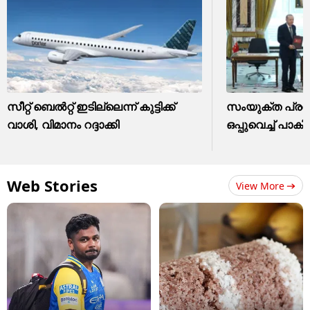
സീറ്റ് ബെൽറ്റ് ഇടില്ലെന്ന് കുട്ടിക്ക്
സംയുക്ത പ്ര
വാശി, വിമാനം റദ്ദാക്കി
ഒപ്പുവെച്ച് പാക
Web Stories
View More