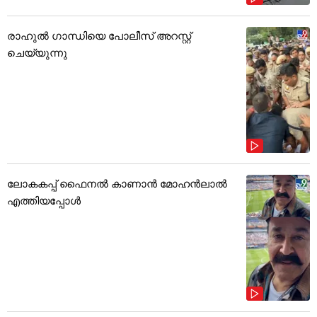
രാഹുൽ ഗാന്ധിയെ പോലീസ് അറസ്റ്റ്
ചെയ്യുന്നു
ലോകകപ്പ് ഫൈനൽ കാണാൻ മോഹൻലാൽ
എത്തിയപ്പോൾ