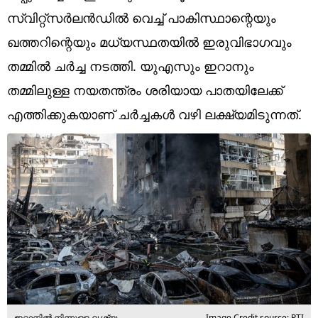
Technology
സ്വിറ്റ്‌സര്‍ലന്‍ഡില്‍ വെച്ച് പാകിസ്ഥാന്റെയും
Religion
ഖത്തറിന്റെയും മധ്യസ്ഥതയില്‍ ഇരുവിഭാഗവും
തമ്മില്‍ ചര്‍ച്ച നടത്തി. യുഎസും ഇറാനും
Web Story
തമ്മിലുള്ള നയതന്ത്രം ശരിയായ പാതയിലേക്ക്
Photo
എത്തിക്കുകയാണ് ചര്‍ച്ചകള്‍ വഴി ലക്ഷ്യമിടുന്നത്.
Short Videos
ഇറാനില്‍ നിന്നുള്ള ദൃശ്യം
Image Credit source: PTI