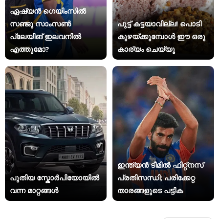
ഏഷ്യന്‍ ഗെയിംസില്‍
സഞ്ജു സാംസണ്‍
പുട്ട് കട്ടയാവില്ല! പൊടി
പ്ലേയിങ് ഇലവനില്‍
കുഴയ്ക്കുമ്പോൾ ഈ ഒരു
എത്തുമോ?
കാര്യം ചെയ്യൂ
ഇന്ത്യന്‍ ടീമില്‍ ഫിറ്റ്‌നസ്
പുതിയ സ്കോർപിയോയിൽ
പ്രതിസന്ധി; പരിക്കേറ്റ
വന്ന മാറ്റങ്ങൾ
താരങ്ങളുടെ പട്ടിക