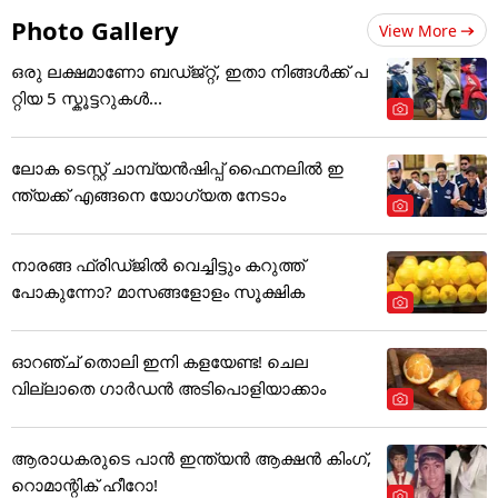
Photo Gallery
View More
ഒരു ലക്ഷമാണോ ബഡ്ജ്റ്റ്, ഇതാ നിങ്ങൾക്ക് പ
റ്റിയ 5 സ്കൂട്ടറുകൾ...
ലോക ടെസ്റ്റ് ചാമ്പ്യൻഷിപ്പ് ഫൈനലിൽ ഇ
ന്ത്യക്ക് എങ്ങനെ യോഗ്യത നേടാം
നാരങ്ങ ഫ്രിഡ്ജിൽ വെച്ചിട്ടും കറുത്ത്
പോകുന്നോ? മാസങ്ങളോളം സൂക്ഷിക
ഓറഞ്ച് തൊലി ഇനി കളയേണ്ട! ചെല
വില്ലാതെ ഗാർഡൻ അടിപൊളിയാക്കാം
ആരാധകരുടെ പാൻ ഇന്ത്യൻ ആക്ഷൻ കിംഗ്,
റൊമാന്റിക് ഹീറോ!