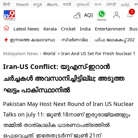
हिन्दी 
News9
ಕನ್ನಡ
తెలుగు
मराठी
ગુજરાતી
বাংলা
ਪੰਜਾਬੀ
தமிழ்
म
5
AQI
Kerala
Latest News
Kerala
Cricket
India
Entertainment
Bus
ഇന്നത്തെ കാലാവസ്ഥ
സ്വർണവില
ഫിഫ ലോകകപ്പ് 2026
India
Malayalam News
World
> Iran And US Set For Fresh Nuclear Tal
Entertainment
Iran-US Conflict: യുഎസ്-ഇറാന്‍
Business
ചര്‍ച്ചകള്‍ അവസാനിച്ചിട്ടില്ല; അടുത്ത
Education
ഘട്ടം പാകിസ്ഥാനില്‍
Sports
Pakistan May Host Next Round of Iran US Nuclear
Lifestyle
Talks on July 11: ജൂണ്‍ 18നാണ് ഇരുരാജ്യങ്ങളും
തമ്മില്‍ താത്കാലിക ധാരണാപത്രത്തില്‍
world
ഒപ്പുവെച്ചത്. ഇതേതുടര്‍ന്ന് ജൂണ്‍ 21ന്