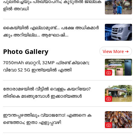
പുലര്‍ച്ചെയും പ്രഖ്യാപനം; കൂടുതല്‍ ജില്ലക
ളില്‍ അവധി
കൈയ്യിൽ എല്ലാമുണ്ട്... പക്ഷേ അധികമാർ
ക്കും അറിയില്ല... ആഘോഷി...
Photo Gallery
View More
7050mAh ബാറ്ററി, 32MP ഫ്രണ്ട് ക്യാമറ;
വിവോ S2 5G ഇന്ത്യയിൽ എത്തി
തോരാമഴയിൽ വീട്ടിൽ വെള്ളം കയറിയോ?
തിരികെ മടങ്ങുമ്പോൾ ഇക്കാര്യങ്ങൾ
ഈന്തപ്പഴത്തിലും വ്യാജനോ! എങ്ങനെ ക
ണ്ടെത്താം; ഇതാ എളുപ്പവഴി