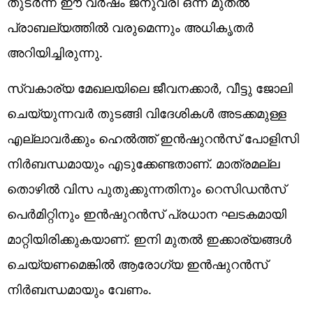
തുടർന്ന് ഈ വർഷം ജനുവരി ഒന്ന് മുതൽ
പ്രാബല്യത്തിൽ വരുമെന്നും അധികൃതർ
അറിയിച്ചിരുന്നു.
സ്വകാര്യ മേഖലയിലെ ജീവനക്കാർ, വീട്ടു ജോലി
ചെയ്യുന്നവർ തുടങ്ങി വിദേശികൾ അടക്കമുള്ള
എല്ലാവർക്കും ഹെൽത്ത് ഇൻഷുറൻസ് പോളിസി
നിർബന്ധമായും എടുക്കേണ്ടതാണ്. മാത്രമല്ല
തൊഴിൽ വിസ പുതുക്കുന്നതിനും റെസിഡൻസ്
പെർമിറ്റിനും ഇൻഷുറൻസ് പ്രധാന ഘടകമായി
മാറ്റിയിരിക്കുകയാണ്. ഇനി മുതൽ ഇക്കാര്യങ്ങൾ
ചെയ്യണമെങ്കിൽ ആരോഗ്യ ഇൻഷുറൻസ്
നിർബന്ധമായും വേണം.