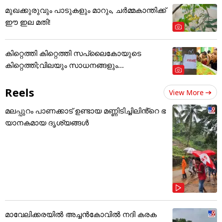
മുഖക്കുരുവും പാടുകളും മാറും, ചർമ്മകാന്തിക്ക്
ഈ ഇല മതി!
കിറ്റെത്തി കിറ്റെത്തി സപ്ലൈകോയുടെ
കിറ്റെത്തി;വിലയും സാധനങ്ങളും...
Reels
View More
മലപ്പുറം പാണക്കാട് ഉണ്ടായ മണ്ണിടിച്ചിലിൻ്റെ ഭ
യാനകമായ ദൃശ്യങ്ങൾ
മാവേലിക്കരയിൽ അച്ചൻകോവിൽ നദി കരക