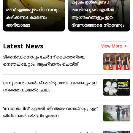
കുംഭം ഉൾപ്പെടെ 3
രണ്ട് ഏത്തപ്പഴം ദിവസവും
രാശികളുടെ എല്ലാ
കഴിക്കണം! കാരണം
ആഗ്രഹങ്ങളും ഈ
അറിയാമോ
ദിവസത്തോടെ നിറവേറും
Latest News
View More
ട്രെന്‍ഡിനൊപ്പം ചേര്‍ന്ന് കൈത്തറിയെ
നെഞ്ചിലേറ്റാം; ആഹ്വാനം ചെയ്ത്
ധനു രാശിക്കാർക്ക് ശത്രുക്ഷയം ഉണ്ടാകും; ഇ
ന്നത്തെ നക്ഷത്ര ഫലം
'ഡോൾഫിൻ' എത്തി, തീവ്രമഴ വലയ്ക്കും; എട്ട്
ജില്ലക്കാർ ശ്രദ്ധിച്ചോണേ