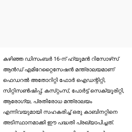
കഴിഞ്ഞ ഡിസംബർ 16-ന് ഹ്യൂമൻ റിസോഴ്‌സ്
ആൻഡ് എമിറേറ്റൈസേഷൻ മന്ത്രാലയമാണ്
ഫെഡറൽ അതോറിറ്റി ഫോർ ഐഡന്റിറ്റി,
സിറ്റിസൺഷിപ്പ്, കസ്‌റ്റംസ്, പോർട്ട് സെക്യൂരിറ്റി,
ആരോഗ്യ, പ്രതിരോധ മന്ത്രാലയം
എന്നിവയുമായി സഹകരിച്ച് ഒരു കാബിനറ്റിനെ
അടിസ്ഥാനമാക്കി ഈ പ​ദ്ധതി പ്രഖ്യാപിച്ചത്.