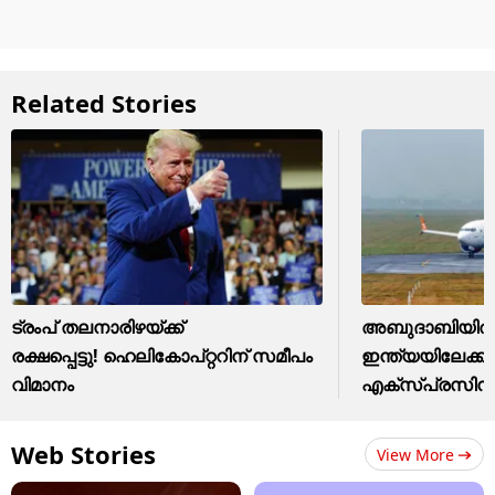
Related Stories
ട്രംപ് തലനാരിഴയ്ക്ക്
അബുദാബിയിൽ ന
രക്ഷപ്പെട്ടു! ഹെലികോപ്റ്ററിന് സമീപം
ഇന്ത്യയിലേക്ക
വിമാനം
എക്സ്പ്രസിൻ്റ
Web Stories
View More