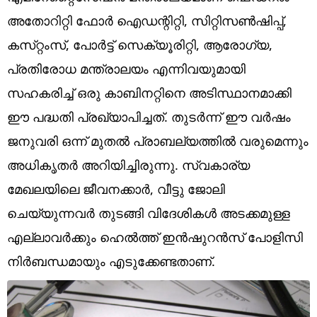
Technology
അതോറിറ്റി ഫോർ ഐഡന്റിറ്റി, സിറ്റിസൺഷിപ്പ്,
Religion
കസ്‌റ്റംസ്, പോർട്ട് സെക്യൂരിറ്റി, ആരോഗ്യ,
പ്രതിരോധ മന്ത്രാലയം എന്നിവയുമായി
Web Story
സഹകരിച്ച് ഒരു കാബിനറ്റിനെ അടിസ്ഥാനമാക്കി
Photo
ഈ പ​ദ്ധതി പ്രഖ്യാപിച്ചത്. തുടർന്ന് ഈ വർഷം
Short Videos
ജനുവരി ഒന്ന് മുതൽ പ്രാബല്യത്തിൽ വരുമെന്നും
അധികൃതർ അറിയിച്ചിരുന്നു. സ്വകാര്യ
മേഖലയിലെ ജീവനക്കാർ, വീട്ടു ജോലി
ചെയ്യുന്നവർ തുടങ്ങി വിദേശികൾ അടക്കമുള്ള
എല്ലാവർക്കും ഹെൽത്ത് ഇൻഷുറൻസ് പോളിസി
നിർബന്ധമായും എടുക്കേണ്ടതാണ്.