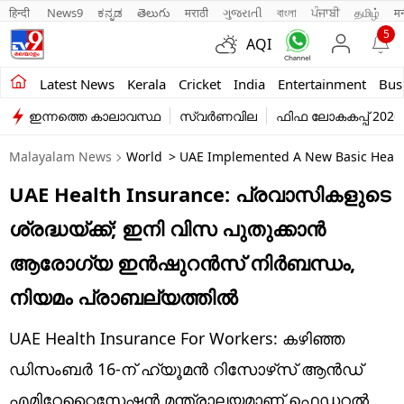
हिन्दी 
News9
ಕನ್ನಡ
తెలుగు
मराठी
ગુજરાતી
বাংলা
ਪੰਜਾਬੀ
தமிழ்
म
5
AQI
Kerala
Latest News
Kerala
Cricket
India
Entertainment
Bus
ഇന്നത്തെ കാലാവസ്ഥ
സ്വർണവില
ഫിഫ ലോകകപ്പ് 2026
India
Malayalam News
World
> UAE Implemented A New Basic Health
Entertainment
UAE Health Insurance: പ്രവാസികളുടെ
Business
ശ്രദ്ധയ്ക്ക്; ഇനി വിസ പുതുക്കാൻ
Education
ആരോഗ്യ ഇൻഷുറൻസ് നിർബന്ധം,
Sports
നിയമം പ്രാബല്യത്തിൽ
Lifestyle
UAE Health Insurance For Workers: കഴിഞ്ഞ
world
ഡിസംബർ 16-ന് ഹ്യൂമൻ റിസോഴ്‌സ് ആൻഡ്
എമിറേറ്റൈസേഷൻ മന്ത്രാലയമാണ് ഫെഡറൽ