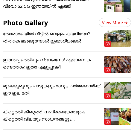
വിവോ S2 5G ഇന്ത്യയിൽ എത്തി
Photo Gallery
View More
തോരാമഴയിൽ വീട്ടിൽ വെള്ളം കയറിയോ?
തിരികെ മടങ്ങുമ്പോൾ ഇക്കാര്യങ്ങൾ
ഈന്തപ്പഴത്തിലും വ്യാജനോ! എങ്ങനെ ക
ണ്ടെത്താം; ഇതാ എളുപ്പവഴി
മുഖക്കുരുവും പാടുകളും മാറും, ചർമ്മകാന്തിക്ക്
ഈ ഇല മതി!
കിറ്റെത്തി കിറ്റെത്തി സപ്ലൈകോയുടെ
കിറ്റെത്തി;വിലയും സാധനങ്ങളും...