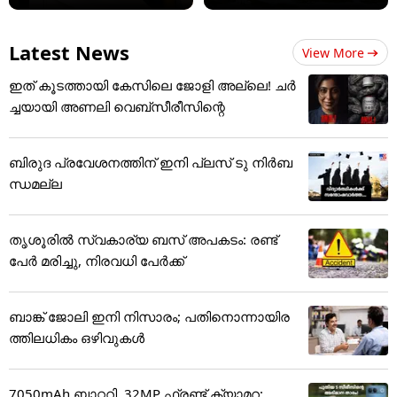
Latest News
View More
ഇത് കൂടത്തായി കേസിലെ ജോളി അല്ലെ! ചർ
ച്ചയായി അണലി വെബ്സീരീസിന്റെ
ബിരുദ പ്രവേശനത്തിന് ഇനി പ്ലസ് ടു നിർബ
ന്ധമല്ല
തൃശൂരിൽ സ്വകാര്യ ബസ് അപകടം: രണ്ട്
പേർ മരിച്ചു, നിരവധി പേർക്ക്
ബാങ്ക് ജോലി ഇനി നിസാരം; പതിനൊന്നായിര
ത്തിലധികം ഒഴിവുകൾ
7050mAh ബാറ്ററി, 32MP ഫ്രണ്ട് ക്യാമറ;