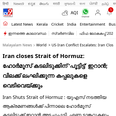
हिन्दी 
News9
ಕನ್ನಡ
తెలుగు
मराठी
ગુજરાતી
বাংলা
ਪੰਜਾਬੀ
தமிழ்
म
5
AQI
Kerala
Latest News
Kerala
Cricket
India
Entertainment
Bus
ഇന്നത്തെ കാലാവസ്ഥ
സ്വർണവില
ഫിഫ ലോകകപ്പ് 2026
India
Malayalam News
World
> US-Iran Conflict Escalates: Iran Close
Entertainment
Iran closes Strait of Hormuz:
Business
ഹോര്‍മൂസ് കടലിടുക്കിന് ‘പൂട്ടിട്ട്’ ഇറാന്‍;
Education
വിലക്ക് ലംഘിക്കുന്ന കപ്പലുകളെ
Sports
വെടിവെയ്ക്കും
Lifestyle
Iran Shuts Strait of Hormuz : യുഎസ് നടത്തിയ
world
ആക്രമണങ്ങള്‍ക്ക് പിന്നാലെ ഹോർമൂസ്
കടലിടുക്ക് ഇറാൻ അടച്ചുപൂട്ടി. എണ്ണ ടാങ്കറുകളും