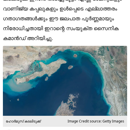
Technology
വാണിജ്യ കപ്പലുകളും ഉൾപ്പെടെ എല്ലാത്തരം
Religion
ഗതാഗതങ്ങൾക്കും ഈ ജലപാത പൂർണ്ണമായും
നിരോധിച്ചതായി ഇറാന്റെ സംയുക്ത സൈനിക
Web Story
കമാൻഡ് അറിയിച്ചു.
Photo
Short Videos
ഹോർമുസ് കടലിടുക്ക്
Image Credit source: Getty Images