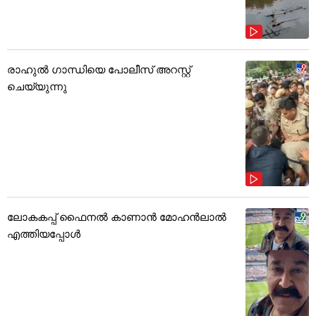
രാഹുൽ ഗാന്ധിയെ പോലീസ് അറസ്റ്റ്
ചെയ്യുന്നു
ലോകകപ്പ് ഫൈനൽ കാണാൻ മോഹൻലാൽ
എത്തിയപ്പോൾ