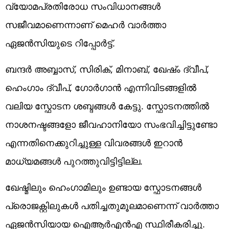
വ്യോമപ്രതിരോധ സംവിധാനങ്ങൾ
സജീവമാണെന്നാണ് മെഹര്‍ വാര്‍ത്താ
ഏജന്‍സിയുടെ റിപ്പോര്‍ട്ട്.
ബന്ദർ അബ്ബാസ്, സിരിക്, മിനാബ്, ഖേഷ്ം ദ്വീപ്,
ഹെംഗാം ദ്വീപ്, ഗോർഗാന്‍ എന്നിവിടങ്ങളില്‍
വലിയ സ്ഫോടന ശബ്ദങ്ങൾ കേട്ടു. സ്ഫോടനത്തിൽ
നാശനഷ്ടങ്ങളോ ജീവഹാനിയോ സംഭവിച്ചിട്ടുണ്ടോ
എന്നതിനെക്കുറിച്ചുള്ള വിവരങ്ങൾ ഇറാൻ
മാധ്യമങ്ങൾ പുറത്തുവിട്ടിട്ടില്ല.
ഖേഷ്മിലും ഹെംഗാമിലും ഉണ്ടായ സ്ഫോടനങ്ങൾ
പ്രൊജക്റ്റിലുകൾ പതിച്ചതുമൂലമാണെന്ന് വാർത്താ
ഏജൻസിയായ ഐആർഎൻഎ സ്ഥിരീകരിച്ചു.