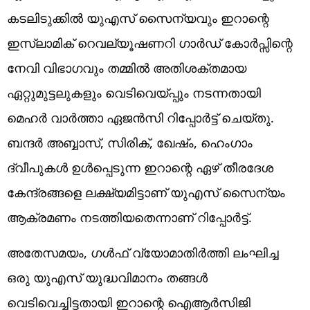
കടലിടുക്കിൽ യുഎസ് സൈന്യവും ഇറാന്റെ
ഇസ്ലാമിക് റെവല്യൂഷണറി ഗാർഡ് കോർപ്സിന്റെ
നേവി വിഭാഗവും തമ്മിൽ അതിശക്തമായ
ഏറ്റുമുട്ടലുകളും വെടിവെയ്പ്പും നടന്നതായി
മെഹർ വാർത്താ ഏജൻസി റിപ്പോർട്ട് ചെയ്തു.
ബന്ദർ അബ്ബാസ്, സിരിക്, ഖേഷ്ം, ഹെംഗാം
ദ്വീപുകൾ ഉൾപ്പെടുന്ന ഇറാന്റെ ഏഴ് തീരദേശ
കേന്ദ്രങ്ങളെ ലക്ഷ്യമിട്ടാണ് യുഎസ് സൈന്യം
ആക്രമണം നടത്തിയതെന്നാണ് റിപ്പോര്‍ട്ട്.
അതേസമയം, ഗൾഫ് വ്യോമാതിർത്തി ലംഘിച്ച
ഒരു യുഎസ് യുദ്ധവിമാനം തങ്ങൾ
വെടിവെച്ചിട്ടതായി ഇറാന്റെ ഐആർസിജി