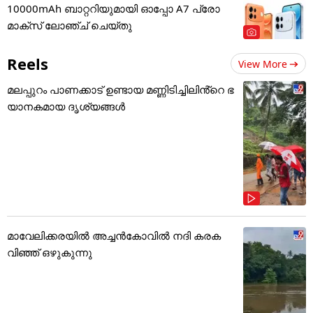
10000mAh ബാറ്ററിയുമായി ഓപ്പോ A7 പ്രോ
മാക്സ് ലോഞ്ച് ചെയ്തു
Reels
View More
മലപ്പുറം പാണക്കാട് ഉണ്ടായ മണ്ണിടിച്ചിലിൻ്റെ ഭ
യാനകമായ ദൃശ്യങ്ങൾ
മാവേലിക്കരയിൽ അച്ചൻകോവിൽ നദി കരക
വിഞ്ഞ് ഒഴുകുന്നു