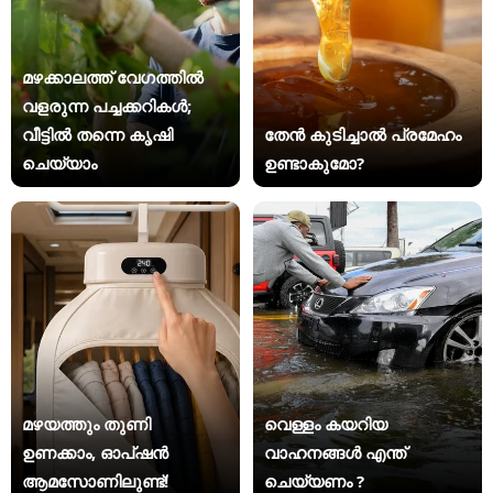
മഴക്കാലത്ത് വേഗത്തിൽ
വളരുന്ന പച്ചക്കറികൾ;
വീട്ടിൽ തന്നെ കൃഷി
തേൻ കുടിച്ചാൽ പ്രമേഹം
ചെയ്യാം
ഉണ്ടാകുമോ?
മഴയത്തും തുണി
വെള്ളം കയറിയ
ഉണക്കാം, ഓപ്ഷൻ
വാഹനങ്ങൾ എന്ത്
ആമസോണിലുണ്ട്!
ചെയ്യണം ?