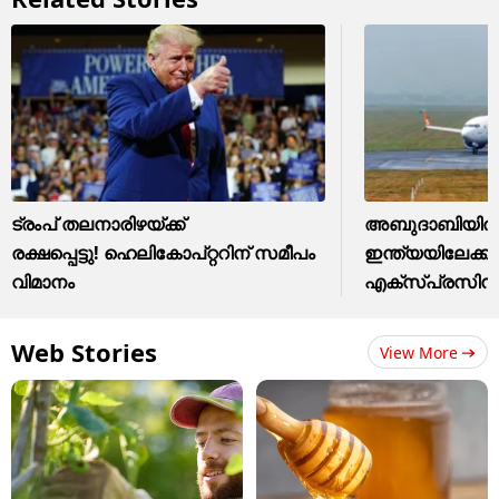
ട്രംപ് തലനാരിഴയ്ക്ക്
അബുദാബിയിൽ ന
രക്ഷപ്പെട്ടു! ഹെലികോപ്റ്ററിന് സമീപം
ഇന്ത്യയിലേക്ക
വിമാനം
എക്സ്പ്രസിൻ്റ
Web Stories
View More