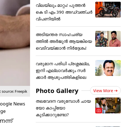
വിലയിലും മാറ്റം! പുത്തൻ
കെ ടി എം 390 അഡ്വഞ്ചർ
വിപണിയിൽ
അടിയന്തര സാഹചര്യ
ത്തിൽ അർജുൻ ആയങ്കിയെ
വെടിവയ്ക്കാൻ നിർദ്ദേശം!
വരുമാന പരിധി പ്രശ്നമല്ല,
ഇനി എല്ലാവർക്കും സർ
ക്കാർ ആശുപത്രികളിലെ
Photo Gallery
View More
 source: Freepik
തലവേദന വരുമ്പോൾ ചായ
യോ കാപ്പിയോ
കുടിക്കാറുണ്ടോ?
ന്ന്