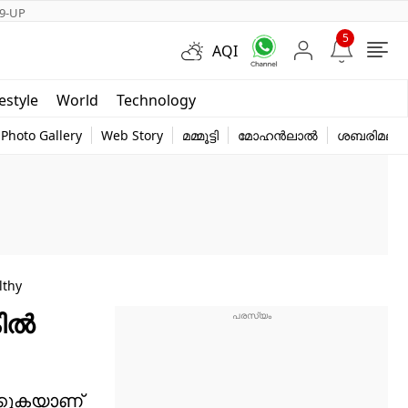
9-UP
5
AQI
Short Videos
festyle
World
Technology
y
Photo Gallery
Web Story
മമ്മൂട്ടി
മോഹൻലാൽ
ശബരിമല
lthy
ല്‍
ക്കുകയാണ്