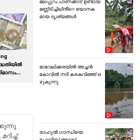
മലപ്പുറം പാണക്കാട് ഉണ്ടായ
മണ്ണിടിച്ചിലിൻ്റെ ഭയാനക
മായ ദൃശ്യങ്ങൾ
ing
ധതിയില്‍
മാവേലിക്കരയിൽ അച്ചൻ
രതിമാസം
കോവിൽ നദി കരകവിഞ്ഞ് ഒ
്കും;
ഴുകുന്നു
ിയാം
ുന്നു
രാഹുൽ ഗാന്ധിയെ
റിച്ച്
പോലീസ് അറസ്റ്റ്