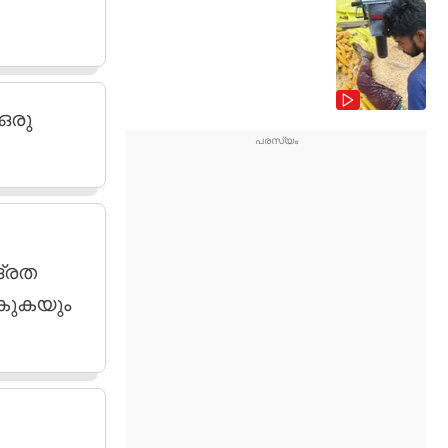
 ഒരു
ദ്രത
‍കുകയും