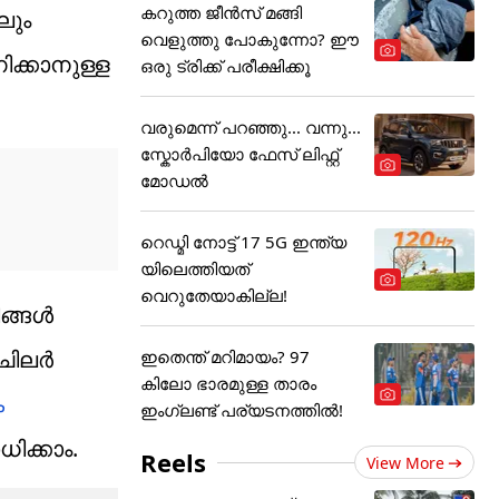
കറുത്ത ജീൻസ് മങ്ങി
ലും
വെളുത്തു പോകുന്നോ? ഈ
ിക്കാനുള്ള
ഒരു ട്രിക്ക് പരീക്ഷിക്കൂ
വരുമെന്ന് പറഞ്ഞു... വന്നു...
സ്കോർപിയോ ഫേസ് ലിഫ്റ്റ്
മോഡൽ
റെഡ്മി നോട്ട് 17 5G ഇന്ത്യ
യിലെത്തിയത്
വെറുതേയാകില്ല!
്ങള്‍
ിലര്‍
ഇതെന്ത് മറിമായം? 97
കിലോ ഭാരമുള്ള താരം
ക
ഇംഗ്ലണ്ട് പര്യടനത്തില്‍!
ിക്കാം.
Reels
View More