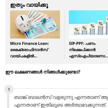
ഇതും വായിക്കൂ
Micro Finance Loan:
SIP-PPF: പണം
മൈക്രോഫിനാന്‍സ്
നിക്ഷേപിക്കാന്‍
വായ്പകളില്‍
എസ്‌ഐപിയാണോ
കുരുങ്ങിയോ?
പിപിഎഫ് ആണോ
കടക്കെണിയില്‍ പെടുംമുമ്പ്
നല്ലത്? 50,000 രൂപ
ഈ ലക്ഷണങ്ങള്‍ നിങ്ങള്‍ക്കുണ്ടോ?
ഇവ അറിഞ്ഞുവെക്കാം
ഇങ്ങനെ വളരും
ബാങ്ക് ബാലന്‍സ് വളരുന്നു എന്നതാണ് ആദ്
എന്നതാണ് ഇതിലൂടെ അര്‍ത്ഥമാക്കുന്നത്. പ