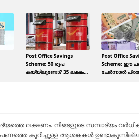
Post Office Savings
Post Office Sav
Scheme: 50 രൂപ
Scheme: ഈ പദ്
കയ്യിലുണ്ടോ? 35 ലക്ഷം
ചേര്‍ന്നാല്‍ പ്
രൂപ വരെ നേടാന്‍ ആ തുക
40,100 രൂപ ലഭിക
തന്നെ ധാരാളം
വിശദാംശങ്ങളറ
യത്തെ ലക്ഷണം. നിങ്ങളുടെ സമ്പാദ്യം വര്‍ധിക്ക
ണത്തെ കുറിച്ചുള്ള ആശങ്കകള്‍ ഉണ്ടാകുന്നില്ല, മ