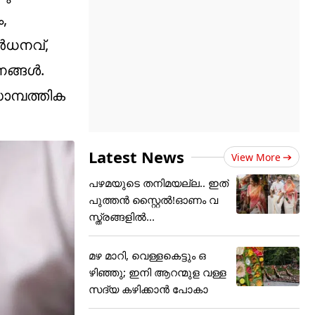
,
്‍ധനവ്,
്ങള്‍.
ാമ്പത്തിക
Latest News
View More
പഴമയുടെ തനിമയല്ല.. ഇത്
പുത്തൻ സ്റ്റൈൽ!ഓണം വ
സ്ത്രങ്ങളിൽ...
മഴ മാറി, വെള്ളകെട്ടും ഒ
ഴിഞ്ഞു; ഇനി ആറന്മുള വള്ള
സദ്യ കഴിക്കാൻ പോകാ