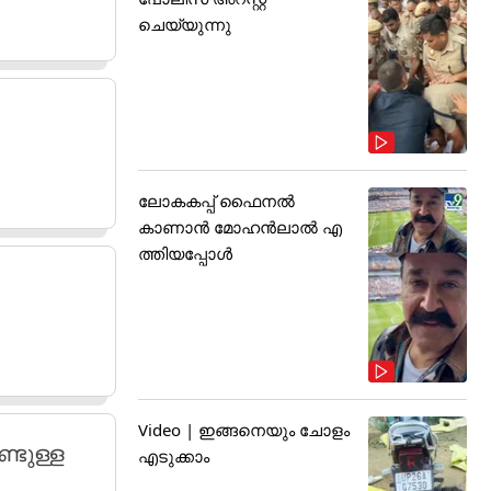
ചെയ്യുന്നു
ലോകകപ്പ് ഫൈനൽ
കാണാൻ മോഹൻലാൽ എ
ത്തിയപ്പോൾ
Video | ഇങ്ങനെയും ചോളം
്ടുള്ള
എടുക്കാം