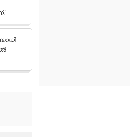
്.
ക്കായി
്‍