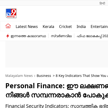
हिन्दी 
Kerala
Business
Latest News
Kerala
Cricket
India
Entertai
India
Education
ഇന്നത്തെ കാലാവസ്ഥ
സ്വർണവില
ഫിഫ ലോകകപ്പ് 20
Entertainment
Sports
Malayalam News
Business
> 8 Key Indicators That Show You 
Personal Finance: ഈ ലക്ഷണങ്ങള്
നിങ്ങള്‍ സമ്പന്നരാകാന്‍ പോകു
Financial Security Indicators: സാമ്പത്തിക