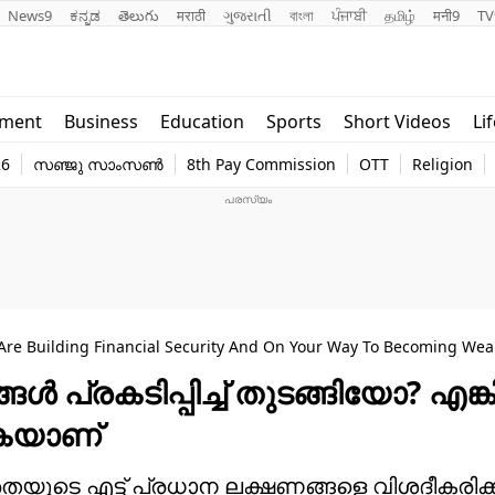
News9
ಕನ್ನಡ
తెలుగు
मराठी
ગુજરાતી
বাংলা
ਪੰਜਾਬੀ
தமிழ்
मनी9
TV
Lifestyle
Religion
nment
Business
Education
Sports
Short Videos
Li
world
Web Stor
26
സഞ്ജു സാംസൺ
8th Pay Commission
OTT
Religion
Technology
Photo
Are Building Financial Security And On Your Way To Becoming Wea
‍ പ്രകടിപ്പിച്ച് തുടങ്ങിയോ? എങ്കി
കയാണ്‌
 ഭദ്രതയുടെ എട്ട് പ്രധാന ലക്ഷണങ്ങളെ വിശദീകരി