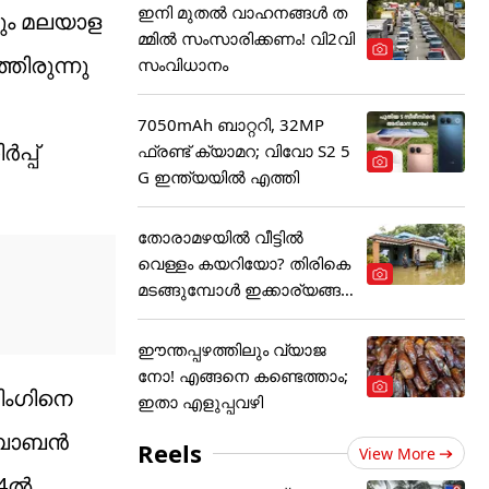
ഇനി മുതൽ വാഹനങ്ങൾ ത
ും മലയാള
മ്മിൽ സംസാരിക്കണം! വി2വി
തിരുന്നു
സംവിധാനം
7050mAh ബാറ്ററി, 32MP
പ്പ്
ഫ്രണ്ട് ക്യാമറ; വിവോ S2 5
G ഇന്ത്യയിൽ എത്തി
തോരാമഴയിൽ വീട്ടിൽ
വെള്ളം കയറിയോ? തിരികെ
മടങ്ങുമ്പോൾ ഇക്കാര്യങ്ങ
ൾ
ഈന്തപ്പഴത്തിലും വ്യാജ
നോ! എങ്ങനെ കണ്ടെത്താം;
റിംഗിനെ
ഇതാ എളുപ്പവഴി
ോ ബോബൻ
Reels
View More
004ൽ