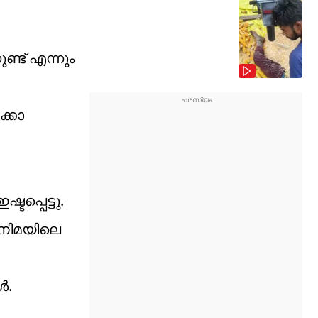
്ട് എന്നും
്കോ
പ്പെട്ടു.
ിനിമയിലെ
ൾ.