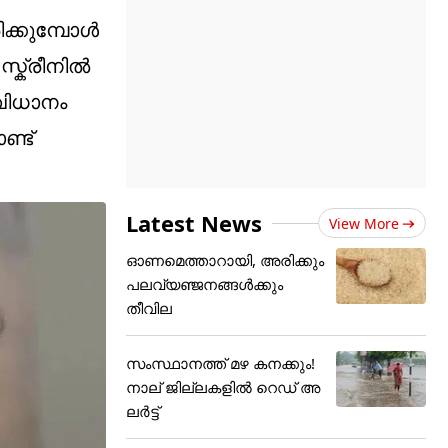
ിക്കുമ്പോൾ
സ്ക്രീനിൽ
ംവിധാനം
്ട്
Latest News
View More
ഓണമെത്താറായി, അരിക്കും
പലവ്യഞ്ജനങ്ങൾക്കും
തീവില
സംസ്ഥാനത്ത് മഴ കനക്കും!
നാല് ജില്ലകളിൽ റെഡ് അ
ലർട്ട്