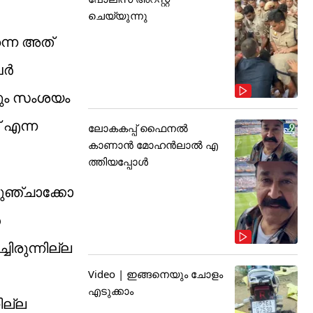
ചെയ്യുന്നു
ന്നെ അത്
വർ
്കും സംശയം
 എന്ന
ലോകകപ്പ് ഫൈനൽ
കാണാൻ മോഹൻലാൽ എ
ത്തിയപ്പോൾ
കുഞ്ചാക്കോ
ർ
ിരുന്നില്ല
Video | ഇങ്ങനെയും ചോളം
എടുക്കാം
ില്ല