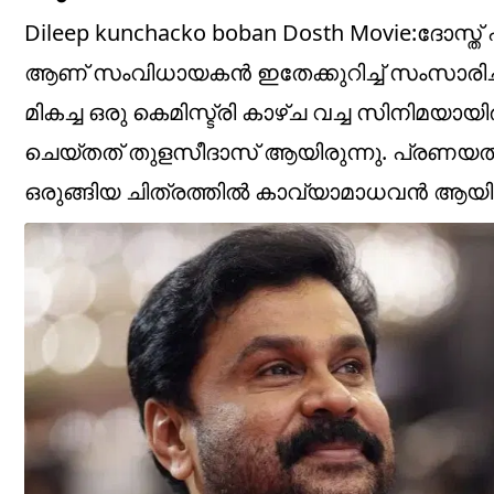
Dileep kunchacko boban Dosth Movie:ദോസ്ത്
ആണ് സംവിധായകൻ ഇതേക്കുറിച്ച് സംസാരിച്ചത
മികച്ച ഒരു കെമിസ്ട്രി കാഴ്ച വച്ച സിനിമയായ
ചെയ്തത് തുളസീദാസ് ആയിരുന്നു. പ്രണയത്
ഒരുങ്ങിയ ചിത്രത്തിൽ കാവ്യാമാധവൻ ആയിരുന