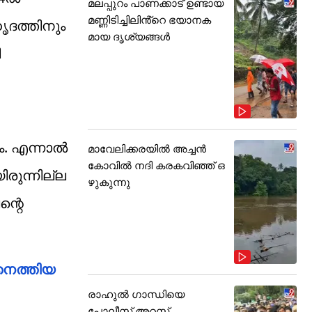
മലപ്പുറം പാണക്കാട് ഉണ്ടായ
മണ്ണിടിച്ചിലിൻ്റെ ഭയാനക
ൃദത്തിനും
മായ ദൃശ്യങ്ങൾ
ി
ം. എന്നാൽ
മാവേലിക്കരയിൽ അച്ചൻ
കോവിൽ നദി കരകവിഞ്ഞ് ഒ
രുന്നില്ല
ഴുകുന്നു
്റെ
നെത്തിയ
രാഹുൽ ഗാന്ധിയെ
പോലീസ് അറസ്റ്റ്