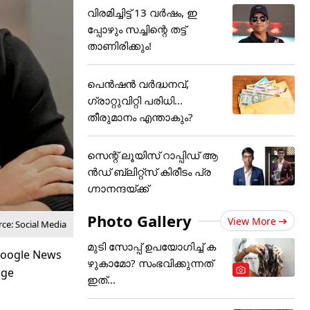
വിരമിച്ചിട്ട് 13 വര്‍ഷം, ഇ
പ്പോഴും സച്ചിന്റെ തട്ട്
താണിരിക്കും!
പെൻഷൻ വർദ്ധനവ്,
ഗ്രാറ്റുവിറ്റി പരിധി...
തീരുമാനം എന്താകും?
സെന്റ് ലൂയിസ് റാപ്പിഡ് ആ
ൻഡ് ബ്ലിറ്റ്സ് കിരീടം പ്ര
ഗ്നാനന്ദയ്ക്ക്
Photo Gallery
View More
ce: Social Media
മുടി സോപ്പ് ഉപയോഗിച്ച് ക
ഴുകാമോ? സംഭവിക്കുന്നത്
ഇത്...