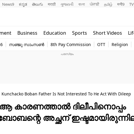
News9
ಕನ್ನಡ
తెలుగు
मराठी
ગુજરાતી
বাংলা
ਪੰਜਾਬੀ
தமிழ்
मनी9
TV
Lifestyle
Religion
nment
Business
Education
Sports
Short Videos
Li
world
Web Stor
26
സഞ്ജു സാംസൺ
8th Pay Commission
OTT
Religion
Technology
Photo
s Kunchacko Boban Father Is Not Interested To He Act With Dileep
: ആ കാരണത്താൽ ദിലീപിനൊപ്പം
ബോബന്റെ അച്ഛന് ഇഷ്ടമായിരുന്നില