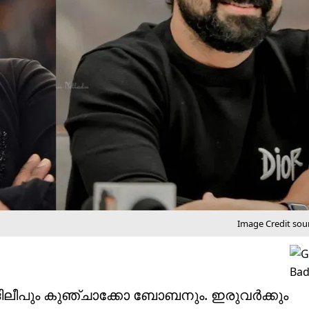
Image Credit sour
 ദിലീപും കുഞ്ചാക്കോ ബോബനും. ഇരുവർക്കും