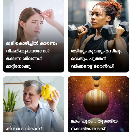
മുടി കൊഴിച്ചിൽ കാരണം
വിഷമിക്കുകയാണോ?
തടിയും കുറയും മസിലും
ഭക്ഷണ ശീലങ്ങൾ
വെക്കും; പുത്തൻ
മാറ്റിനോക്കൂ
വർക്ക്ഔട്ട് ട്രെൻഡ്!
മകം, പൂരം… തുടങ്ങിയ
കിസാന്‍ വികാസ്
നക്ഷത്രങ്ങൾക്ക്