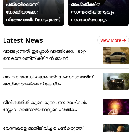
പത്രയിലൊന്ന്
അപ്രതീക്ഷിത
നോക്കിയാലോ?
സാമ്പത്തിക നേട്ടവും
നിക്ഷേപത്തിന് നേട്ടം ഇരട്ടി
സൗഭാഗ്യങ്ങളും
Latest News
View More
വാങ്ങുന്നേൽ ഇപ്പോൾ വാങ്ങിക്കോ... ടാറ്റ
നെക്സോണിന് കിടിലൻ ഓഫർ
വാഹന മോഡിഫിക്കേഷൻ: സംസ്ഥാനത്തിന്
അ‌ധികാരമില്ലെന്ന് കേന്ദ്രം
ജീവിതത്തിൽ കൂടെ കൂട്ടാം ഈ രാശികൾ,
സ്നേഹ- വാത്സല്യങ്ങളുടെ പ്രതീകം
വേദനകളെ അതിജീവിച്ച പെൺകരുത്ത്;