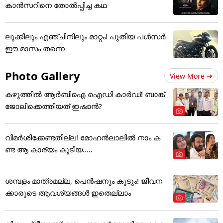
കാന്‍സറിനെ തോൽപ്പിച്ച കഥ
ലുക്കിലും എഞ്ചിനിലും മാറ്റം! പുതിയ പൾസർ
ഈ മാസം തന്നെ
Photo Gallery
View More
കഴുത്തില്‍ ആര്‍ബിഐ ഐഡി കാര്‍ഡ്! ബാങ്ക്
ജോലിക്കെത്തിയത് ഇഷാന്‍?
വിമർശിക്കേണ്ടതില്ല! മോഹൻലാലിൽ നാം ക
ണ്ട ആ കാര്യം കൂടിയ.....
ശമ്പളം മാത്രമല്ല, പെൻഷനും കൂടും! ജീവന
ക്കാരുടെ ആവശ്യങ്ങൾ ഇതെല്ലാം