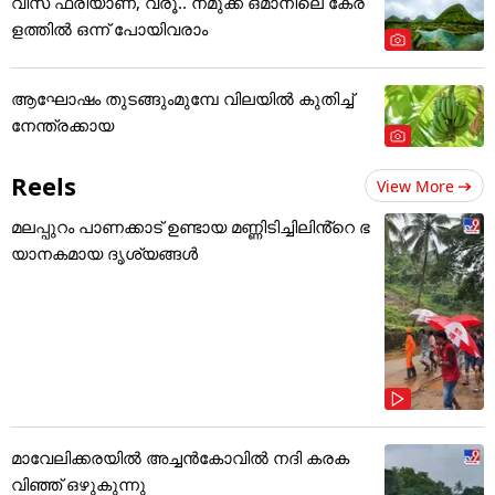
വിസ ഫ്രീയാണ്, വരൂ.. നമുക്ക് ഒമാനിലെ കേര
ളത്തിൽ ഒന്ന് പോയിവരാം
ആഘോഷം തുടങ്ങുംമുമ്പേ വിലയില്‍ കുതിച്ച്
നേന്ത്രക്കായ
Reels
View More
മലപ്പുറം പാണക്കാട് ഉണ്ടായ മണ്ണിടിച്ചിലിൻ്റെ ഭ
യാനകമായ ദൃശ്യങ്ങൾ
മാവേലിക്കരയിൽ അച്ചൻകോവിൽ നദി കരക
വിഞ്ഞ് ഒഴുകുന്നു