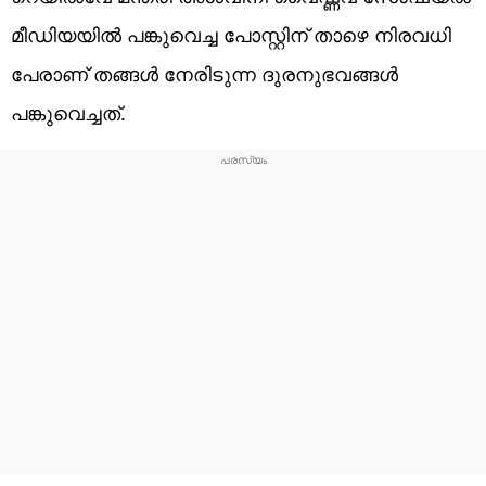
മീഡിയയിൽ പങ്കുവെച്ച പോസ്റ്റിന് താഴെ നിരവധി
പേരാണ് തങ്ങൾ നേരിടുന്ന ദുരനുഭവങ്ങൾ
പങ്കുവെച്ചത്.