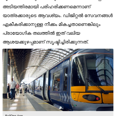
Technology
അടിയന്തിരമായി പരിഹരിക്കണമെന്നാണ്
Religion
യാത്രക്കാരുടെ ആവശ്യം. ഡിജിറ്റൽ സേവനങ്ങൾ
ഏകീകരിക്കാനുള്ള നീക്കം മികച്ചതാണെങ്കിലും
Web Story
പ്രായോഗിക തലത്തിൽ ഇത് വലിയ
Photo
ആശയക്കുഴപ്പമാണ് സൃഷ്ടിച്ചിരിക്കുന്നത്.
Short Videos
RailOne App