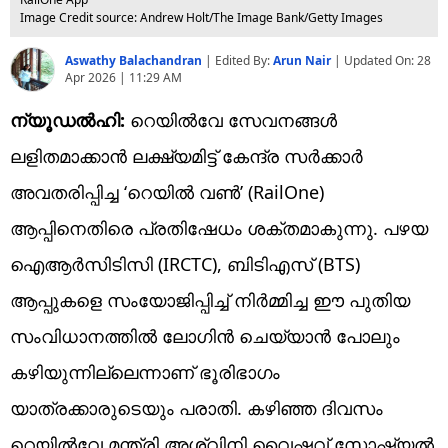
Image Credit source: Andrew Holt/The Image Bank/Getty Images
Aswathy Balachandran
|
Edited By:
Arun Nair
| Updated On:
28
Apr 2026 | 11:29 AM
ന്യൂഡൽഹി:
റെയിൽവേ സേവനങ്ങൾ
ലളിതമാക്കാൻ ലക്ഷ്യമിട്ട് കേന്ദ്ര സർക്കാർ
അവതരിപ്പിച്ച ‘റെയിൽ വൺ’ (RailOne)
ആപ്പിനെതിരെ പ്രതിഷേധം ശക്തമാകുന്നു. പഴയ
ഐആർസിടിസി (IRCTC), ബിടിഎസ് (BTS)
ആപ്പുകളെ സംയോജിപ്പിച്ച് നിർമ്മിച്ച ഈ പുതിയ
സംവിധാനത്തിൽ ലോഗിൻ ചെയ്യാൻ പോലും
കഴിയുന്നില്ലെന്നാണ് ഭൂരിഭാഗം
യാത്രക്കാരുടെയും പരാതി. കഴിഞ്ഞ ദിവസം
റെയിൽവേ മന്ത്രി അശ്വിനി വൈഷ്ണവ് സോഷ്യൽ