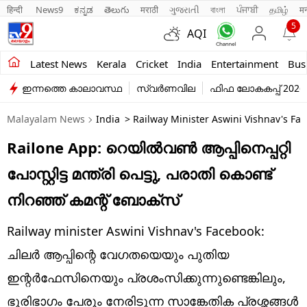
हिन्दी 
News9
ಕನ್ನಡ
తెలుగు
मराठी
ગુજરાતી
বাংলা
ਪੰਜਾਬੀ
தமிழ்
म
5
AQI
Kerala
Latest News
Kerala
Cricket
India
Entertainment
Bus
ഇന്നത്തെ കാലാവസ്ഥ
സ്വർണവില
ഫിഫ ലോകകപ്പ് 2026
India
Malayalam News
India
> Railway Minister Aswini Vishnav's F
Entertainment
Railone App: റെയിൽവൺ ആപ്പിനെപ്പറ്റി
Business
പോസ്റ്റിട്ട മന്ത്രി പെട്ടു, പരാതി കൊണ്ട്
Education
നിറഞ്ഞ് കമന്റ് ബോക്സ്
Sports
Railway minister Aswini Vishnav's Facebook:
Lifestyle
ചിലർ ആപ്പിന്റെ വേഗതയെയും പുതിയ
ഇന്റർഫേസിനെയും പ്രശംസിക്കുന്നുണ്ടെങ്കിലും,
world
ഭൂരിഭാഗം പേരും നേരിടുന്ന സാങ്കേതിക പ്രശ്നങ്ങൾ