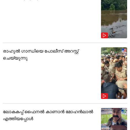
രാഹുൽ ഗാന്ധിയെ പോലീസ് അറസ്റ്റ്
ചെയ്യുന്നു
ലോകകപ്പ് ഫൈനൽ കാണാൻ മോഹൻലാൽ
എത്തിയപ്പോൾ