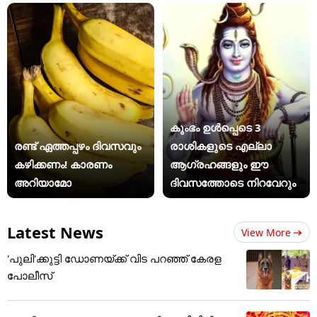
കുംഭം ഉൾപ്പെടെ 3
രണ്ട് ഏത്തപ്പഴം ദിവസവും
രാശികളുടെ എല്ലാ
കഴിക്കണം! കാരണം
ആഗ്രഹങ്ങളും ഈ
അറിയാമോ
ദിവസത്തോടെ നിറവേറും
Latest News
View More
'പുലി'ക്കുട്ടി ഡോണയ്ക്ക് വിട പറഞ്ഞ് കേരള
പോലീസ്