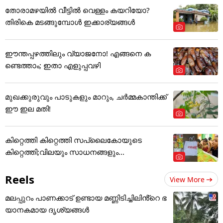
തോരാമഴയിൽ വീട്ടിൽ വെള്ളം കയറിയോ?
തിരികെ മടങ്ങുമ്പോൾ ഇക്കാര്യങ്ങൾ
ഈന്തപ്പഴത്തിലും വ്യാജനോ! എങ്ങനെ ക
ണ്ടെത്താം; ഇതാ എളുപ്പവഴി
മുഖക്കുരുവും പാടുകളും മാറും, ചർമ്മകാന്തിക്ക്
ഈ ഇല മതി!
കിറ്റെത്തി കിറ്റെത്തി സപ്ലൈകോയുടെ
കിറ്റെത്തി;വിലയും സാധനങ്ങളും...
Reels
View More
മലപ്പുറം പാണക്കാട് ഉണ്ടായ മണ്ണിടിച്ചിലിൻ്റെ ഭ
യാനകമായ ദൃശ്യങ്ങൾ