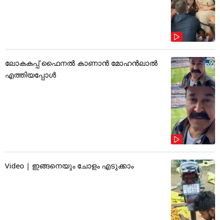
ലോകകപ്പ് ഫൈനൽ കാണാൻ മോഹൻലാൽ
എത്തിയപ്പോൾ
Video | ഇങ്ങനെയും ചോളം എടുക്കാം