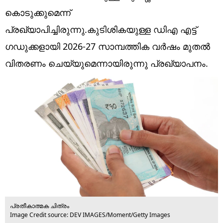
Technology
കൊടുക്കുമെന്ന്
Religion
പ്രഖ്യാപിച്ചിരുന്നു.കുടിശികയുള്ള ഡിഎ എട്ട്
ഗഡുക്കളായി 2026-27 സാമ്പത്തിക വർഷം മുതൽ
Web Story
വിതരണം ചെയ്യുമെന്നായിരുന്നു പ്രഖ്യാപനം.
Photo
Short Videos
പ്രതീകാത്മക ചിത്രം
Image Credit source: DEV IMAGES/Moment/Getty Images