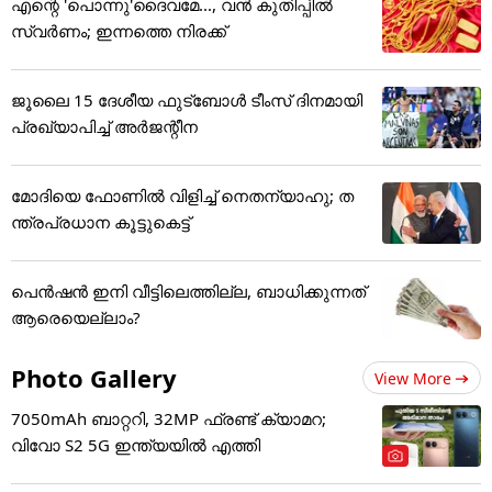
എന്റെ 'പൊന്നു'ദൈവമേ..., വൻ കുതിപ്പിൽ
സ്വർണം; ഇന്നത്തെ നിരക്ക്
ജൂ​ലൈ 15 ദേശീയ ഫുട്ബോൾ ടീംസ് ദിനമായി
പ്രഖ്യാപിച്ച് അ‌ർജന്റീന
മോദിയെ ഫോണിൽ വിളിച്ച് നെതന്യാഹു; ത
ന്ത്രപ്രധാന കൂട്ടുകെട്ട്
പെൻഷൻ ഇനി വീട്ടിലെത്തില്ല, ബാധിക്കുന്നത്
ആരെയെല്ലാം?
Photo Gallery
View More
7050mAh ബാറ്ററി, 32MP ഫ്രണ്ട് ക്യാമറ;
വിവോ S2 5G ഇന്ത്യയിൽ എത്തി