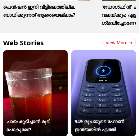
പെൻഷൻ ഇനി വീട്ടിലെത്തില്ല,
'ഡോൾഫിൻ' എത്
ബാധിക്കുന്നത് ആരെയെല്ലാം?
വലയ്ക്കും; എട്ട്
ശ്രദ്ധിച്ചോണേ
Web Stories
View More
ചായ കുടിച്ചാൽ മുടി
949 രൂപയുടെ ഫോൺ
പോകുമോ?
ഇന്ത്യയിൽ എത്തി