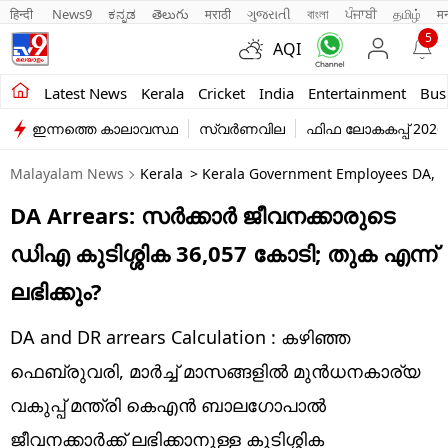
हिन्दी 
News9
ಕನ್ನಡ
తెలుగు
मराठी
ગુજરાતી
বাংলা
ਪੰਜਾਬੀ
தமிழ்
म
5
AQI
Kerala
Latest News
Kerala
Cricket
India
Entertainment
Bus
ഇന്നത്തെ കാലാവസ്ഥ
സ്വർണവില
ഫിഫ ലോകകപ്പ് 2026
India
Malayalam News
Kerala
> Kerala Government Employees DA, DR 
Entertainment
DA Arrears: സർക്കാർ ജീവനക്കാരുടെ
Business
ഡിഎ കുടിശ്ശിക 36,057 കോടി; തുക എന്ന്
Education
ലഭിക്കും?
Sports
DA and DR arrears Calculation : കഴിഞ്ഞ
Lifestyle
ഫെബ്രുവരി, മാർച്ച് മാസങ്ങളിൽ മുൻധനകാര്യ
വകുപ്പ് മന്ത്രി കെഎൻ ബാലഗോപാൽ
world
ജീവനക്കാർക്ക് ലഭിക്കാനുള്ള കുടിശ്ശിക