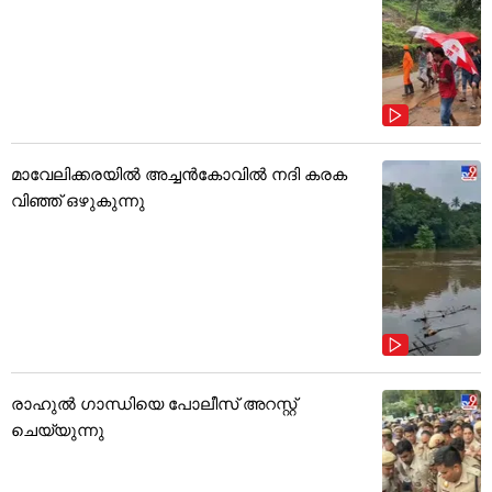
മാവേലിക്കരയിൽ അച്ചൻകോവിൽ നദി കരക
വിഞ്ഞ് ഒഴുകുന്നു
രാഹുൽ ഗാന്ധിയെ പോലീസ് അറസ്റ്റ്
ചെയ്യുന്നു