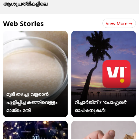
ആശുപത്രികളിലെ
Web Stories
View More
മുടി തഴച്ചു വളരാൻ
പുളിപ്പിച്ച കഞ്ഞിവെള്ളം
റീച്ചാർജിന് 7 ‘പോപ്പുലർ’
മാത്രം മതി
ഓപ്ഷനുകൾ!