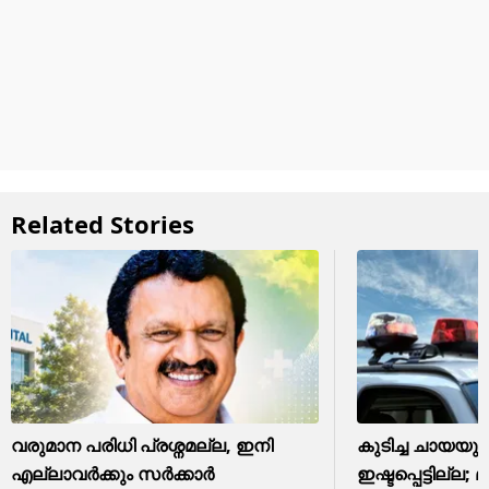
Related Stories
വരുമാന പരിധി പ്രശ്നമല്ല, ഇനി
കുടിച്ച ചായയു
എല്ലാവർക്കും സർക്കാർ
ഇഷ്ടപ്പെട്ടില്ല; മ