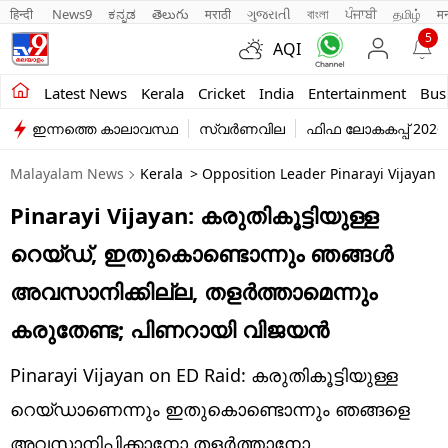
हिन्दी 
News9
ಕನ್ನಡ
తెలుగు
मराठी
ગુજરાતી
বাংলা
ਪੰਜਾਬੀ
தமிழ்
म
5
AQI
Kerala
Latest News
Kerala
Cricket
India
Entertainment
Bus
ഇന്നത്തെ കാലാവസ്ഥ
സ്വർണവില
ഫിഫ ലോകകപ്പ് 2026
India
Malayalam News
Kerala
> Opposition Leader Pinarayi Vijayan 
Entertainment
Pinarayi Vijayan: കരുതികൂട്ടിയുള്ള
Business
റെയ്ഡ്, ഇതുകൊണ്ടൊന്നും ഞങ്ങൾ
Education
അവസാനിക്കില്ല, തളർത്താമെന്നും
Sports
കരുതേണ്ട; പിണറായി വിജയൻ
Lifestyle
Pinarayi Vijayan on ED Raid: കരുതികൂട്ടിയുള്ള
world
റെയ്ഡാണെന്നും ഇതുകൊണ്ടൊന്നും ഞങ്ങളെ
അവസാനിപ്പിക്കാനോ തളർത്താനോ