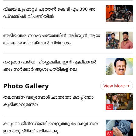
വിലയിലും മാറ്റം! പുത്തൻ കെ ടി എം 390 അ
ഡ്വഞ്ചർ വിപണിയിൽ
അടിയന്തര സാഹചര്യത്തിൽ അർജുൻ ആയ
ങ്കിയെ വെടിവയ്ക്കാൻ നിർദ്ദേശം!
വരുമാന പരിധി പ്രശ്നമല്ല, ഇനി എല്ലാവർ
ക്കും സർക്കാർ ആശുപത്രികളിലെ
Photo Gallery
View More
തലവേദന വരുമ്പോൾ ചായയോ കാപ്പിയോ
കുടിക്കാറുണ്ടോ?
കറുത്ത ജീൻസ് മങ്ങി വെളുത്തു പോകുന്നോ?
ഈ ഒരു ട്രിക്ക് പരീക്ഷിക്കൂ