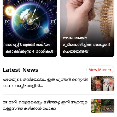
മഴക്കാലത്തെ
ഓഗസ്റ്റ് 8 മുതൽ ഭാഗ്യം
മുടിക്കൊഴിച്ചിൽ അകറ്റാൻ
കടാക്ഷിക്കുന്ന 4 രാശികൾ
ചെയ്യേണ്ടത്
Latest News
View More
പഴമയുടെ തനിമയല്ല.. ഇത് പുത്തൻ സ്റ്റൈൽ!
ഓണം വസ്ത്രങ്ങളിൽ...
മഴ മാറി, വെള്ളകെട്ടും ഒഴിഞ്ഞു; ഇനി ആറന്മുള
വള്ളസദ്യ കഴിക്കാൻ പോകാ