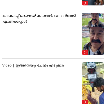
ലോകകപ്പ് ഫൈനൽ കാണാൻ മോഹൻലാൽ
എത്തിയപ്പോൾ
Video | ഇങ്ങനെയും ചോളം എടുക്കാം