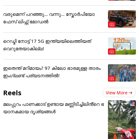
വരുമെന്ന് പറഞ്ഞു... വന്നു... സ്കോർപിയോ
ഫേസ് ലിഫ്റ്റ് മോഡൽ
റെഡ്മി നോട്ട് 17 5G ഇന്ത്യയിലെത്തിയത്
വെറുതേയാകില്ല!
ഇതെന്ത് മറിമായം? 97 കിലോ ഭാരമുള്ള താരം
ഇംഗ്ലണ്ട് പര്യടനത്തില്‍!
Reels
View More
മലപ്പുറം പാണക്കാട് ഉണ്ടായ മണ്ണിടിച്ചിലിൻ്റെ ഭ
യാനകമായ ദൃശ്യങ്ങൾ