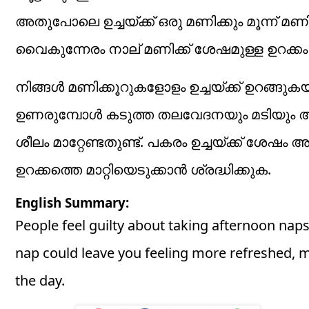
അതുപോലെ ഉച്ചയ്ക്ക് ഒരു മണിക്കും മൂന്ന് മ
വൈകുന്നേരം നാല് മണിക്ക് ശേഷമുള്ള ഉറക്കം 
നിങ്ങൾ മണിക്കൂറുകളോളം ഉച്ചയ്ക്ക് ഉറങ്ങുകയ
ഉണരുമ്പോൾ കടുത്ത തലവേദനയും മടിയും അന
ശീലം മാറ്റേണ്ടതുണ്ട്. പകരം ഉച്ചയ്ക്ക് ശ
ഉറക്കത്തെ മാറ്റിയെടുക്കാൻ ശ്രദ്ധിക്കുക.
English Summary:
People feel guilty about taking afternoon naps 
nap could leave you feeling more refreshed, me
the day.