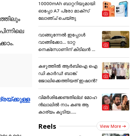
10000mAh ബാറ്ററിയുമായി
ഓപ്പോ A7 പ്രോ മാക്സ്
്തിലും
ലോഞ്ച് ചെയ്തു
ിന്നിലെ
വാങ്ങുന്നേൽ ഇപ്പോൾ
വാങ്ങിക്കോ... ടാറ്റ
്കാം.
നെക്സോണിന് കിടിലൻ ഓ
ഫർ
കഴുത്തില്‍ ആര്‍ബിഐ ഐ
ഡി കാര്‍ഡ്! ബാങ്ക്
ജോലിക്കെത്തിയത് ഇഷാന്‍?
വിമർശിക്കേണ്ടതില്ല! മോഹ
്രയ്ക്കുള്ള
ൻലാലിൽ നാം കണ്ട ആ
കാര്യം കൂടിയ.....
Reels
View More
ീർഘകാല