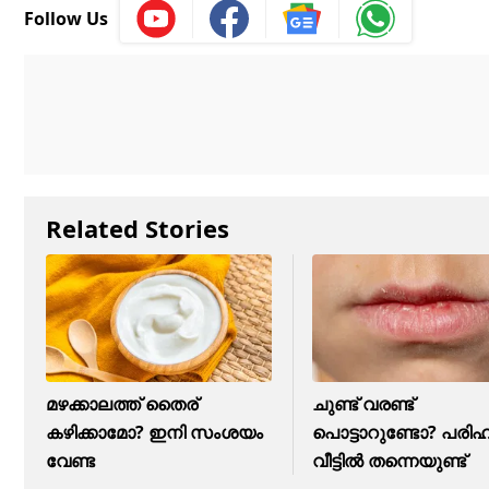
Follow Us
Related Stories
മഴക്കാലത്ത് തൈര്
ചുണ്ട് വരണ്ട്
കഴിക്കാമോ? ഇനി സംശയം
പൊട്ടാറുണ്ടോ? പരി
വേണ്ട
വീട്ടിൽ തന്നെയുണ്ട്