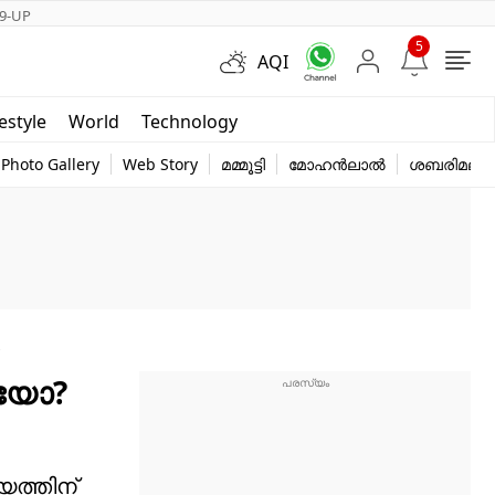
9-UP
5
AQI
Short Videos
festyle
World
Technology
y
Photo Gallery
Web Story
മമ്മൂട്ടി
മോഹൻലാൽ
ശബരിമല
s
്തയോ?
യത്തിന്