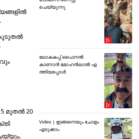
ചെയ്യുന്നു
്യങ്ങളിൽ
 കൂടുതൽ
ലോകകപ്പ് ഫൈനൽ
ണവും
കാണാൻ മോഹൻലാൽ എ
ത്തിയപ്പോൾ
15 മുതൽ 20
Video | ഇങ്ങനെയും ചോളം
ക്തി
എടുക്കാം
െയ്യും.