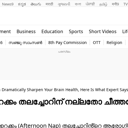
News9
ಕನ್ನಡ
తెలుగు
मराठी
ગુજરાતી
বাংলা
ਪੰਜਾਬੀ
தமிழ்
मनी9
TV
Lifestyle
Religion
nment
Business
Education
Sports
Short Videos
Li
world
Web Stor
26
സഞ്ജു സാംസൺ
8th Pay Commission
OTT
Religion
Technology
Photo
 Dramatically Sharpen Your Brain Health, Here Is What Expert Say
 ഉറക്കം തലച്ചോറിന് നല്ലതോ ചീത
ഈ ഉറക്കം (Afternoon Nap) തലച്ചോറിൻ്റെ ആരോഗ്