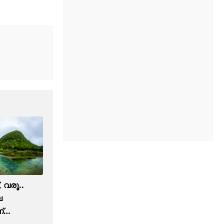
 വരൂ..
െ
്