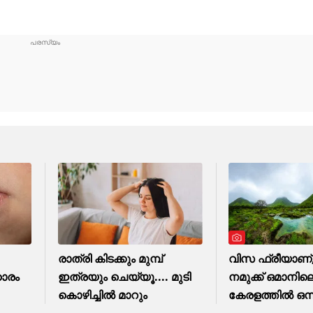
രാത്രി കിടക്കും മുമ്പ്
വിസ ഫ്രീയാണ്,
ഹാരം
ഇത്രയും ചെയ്യൂ.... മുടി
നമുക്ക് ഒമാനില
കൊഴിച്ചിൽ മാറും
കേരളത്തിൽ ഒന്ന
പോയിവരാം