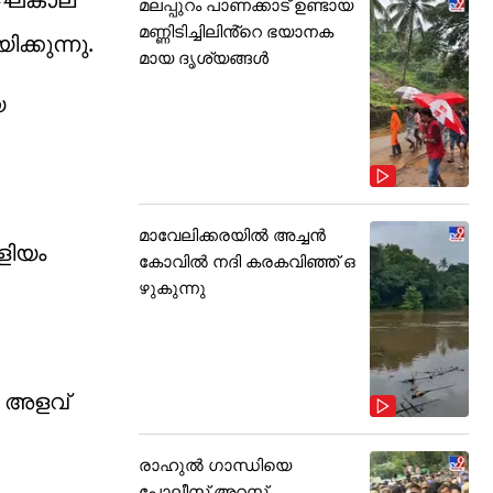
മലപ്പുറം പാണക്കാട് ഉണ്ടായ
മണ്ണിടിച്ചിലിൻ്റെ ഭയാനക
ക്കുന്നു.
മായ ദൃശ്യങ്ങൾ
െ
മാവേലിക്കരയിൽ അച്ചൻ
ളിയം
കോവിൽ നദി കരകവിഞ്ഞ് ഒ
ഴുകുന്നു
െ അളവ്
രാഹുൽ ഗാന്ധിയെ
പോലീസ് അറസ്റ്റ്