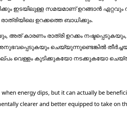
ണിക്കും ഇടയിലുള്ള സമയമാണ് ഉറങ്ങാൻ ഏറ്റവും 
രാത്രിയിലെ ഉറക്കത്തെ ബാധിക്കും.
ും, അത് കാരണം രാത്രി ഉറക്കം നഷ്ടപ്പെടുകയും,
ുഭവപ്പെടുകയും ചെയ്യുന്നുണ്ടെങ്കിൽ തീർച്
േഷം അല്പം വെള്ളം കുടിക്കുകയോ നടക്കുകയോ ചെയ
when energy dips, but it can actually be benefici
ntally clearer and better equipped to take on th