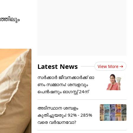
്തിലും
Latest News
View More
സർക്കാർ ജീവനക്കാർക്ക് ഓ
ണം സമ്മാനം! ശമ്പളവും
പെൻഷനും ഓഗസ്റ്റ് 24ന്
അടിസ്ഥാന ശമ്പളം
കുതിച്ചുയരും! 92% - 285%
വരെ വർദ്ധനവോ?