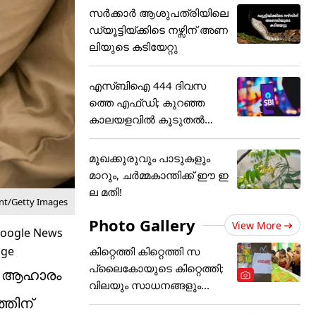
സർക്കാർ ആശുപത്രിയിലെ
ഡ്യൂട്ടിയ്ക്കിടെ നഴ്സിന് അ‌ണ
ലിയുടെ കടിയേറ്റു
എസ്ബിഐ 444 ദിവസ
ത്തെ എഫ്ഡി; കുറഞ്ഞ
കാലയളവില്‍ കൂടുതല്‍
നേട്ടം
മുഖക്കുരുവും പാടുകളും
മാറും, ചർമ്മകാന്തിക്ക് ഈ ഇ
ല മതി!
nt/Getty Images
Photo Gallery
View More
കിറ്റെത്തി കിറ്റെത്തി സ
പ്ലൈകോയുടെ കിറ്റെത്തി;
്ല ആഹാരം
വിലയും സാധനങ്ങളും...
്തിന്