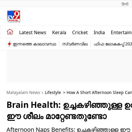
हिन्दी 
Kerala
Business
Latest News
Kerala
Cricket
India
Entertai
India
Education
ഇന്നത്തെ കാലാവസ്ഥ
സ്വർണവില
ഫിഫ ലോകകപ്പ് 20
Entertainment
Sports
Malayalam News
Lifestyle
> How A Short Afternoon Sleep Can
Brain Health: ഉച്ചകഴിഞ്ഞുള്ള
ഈ ശീലം മാറ്റേണ്ടതുണ്ടോ
Afternoon Naps Benefits: ഉച്ചകഴിഞ്ഞുള്ള 