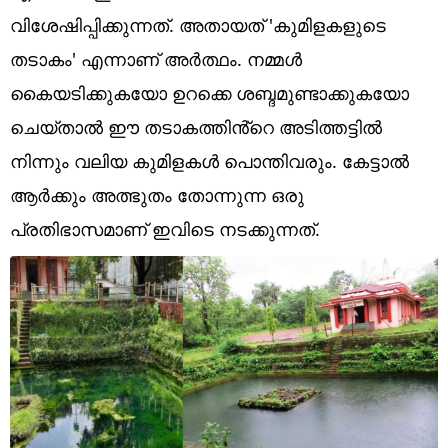
Technology
വിശേഷിപ്പിക്കുന്നത്. അതായത് 'കുമിളകളുടെ
Religion
തടാകം' എന്നാണ് അർത്ഥം. നമ്മൾ
കൈയടിക്കുകയോ ഉറക്കെ ശബ്ദമുണ്ടാക്കുകയോ
Web Story
ചെയ്താൽ ഈ തടാകത്തിൻ്റെ അടിത്തട്ടിൽ
Photo
നിന്നും വലിയ കുമിളകൾ പൊന്തിവരും. കേട്ടാൽ
Short Videos
ആർക്കും അത്ഭുതം തോന്നുന്ന ഒരു
പ്രതിഭാസമാണ് ഇവിടെ നടക്കുന്നത്.