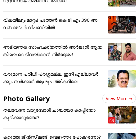
വള്ളസദ്യ കഴിക്കാൻ പോകാ
വിലയിലും മാറ്റം! പുത്തൻ കെ ടി എം 390 അ
ഡ്വഞ്ചർ വിപണിയിൽ
അടിയന്തര സാഹചര്യത്തിൽ അർജുൻ ആയ
ങ്കിയെ വെടിവയ്ക്കാൻ നിർദ്ദേശം!
വരുമാന പരിധി പ്രശ്നമല്ല, ഇനി എല്ലാവർ
ക്കും സർക്കാർ ആശുപത്രികളിലെ
Photo Gallery
View More
തലവേദന വരുമ്പോൾ ചായയോ കാപ്പിയോ
കുടിക്കാറുണ്ടോ?
കറുത്ത ജീൻസ് മങ്ങി വെളുത്തു പോകുന്നോ?