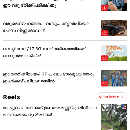
ഈ ഒരു ട്രിക്ക് പരീക്ഷിക്കൂ
വരുമെന്ന് പറഞ്ഞു... വന്നു... സ്കോർപിയോ
ഫേസ് ലിഫ്റ്റ് മോഡൽ
റെഡ്മി നോട്ട് 17 5G ഇന്ത്യയിലെത്തിയത്
വെറുതേയാകില്ല!
ഇതെന്ത് മറിമായം? 97 കിലോ ഭാരമുള്ള താരം
ഇംഗ്ലണ്ട് പര്യടനത്തില്‍!
Reels
View More
മലപ്പുറം പാണക്കാട് ഉണ്ടായ മണ്ണിടിച്ചിലിൻ്റെ ഭ
യാനകമായ ദൃശ്യങ്ങൾ