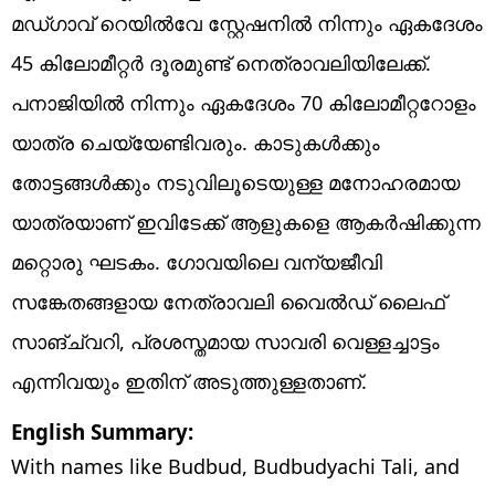
മഡ്ഗാവ് റെയിൽവേ സ്റ്റേഷനിൽ നിന്നും ഏകദേശം
45 കിലോമീറ്റർ ദൂരമുണ്ട് നെത്രാവലിയിലേക്ക്.
പനാജിയിൽ നിന്നും ഏകദേശം 70 കിലോമീറ്ററോളം
യാത്ര ചെയ്യേണ്ടിവരും. കാടുകൾക്കും
തോട്ടങ്ങൾക്കും നടുവിലൂടെയുള്ള മനോഹരമായ
യാത്രയാണ് ഇവിടേക്ക് ആളുകളെ ആകർഷിക്കുന്ന
മറ്റൊരു ഘടകം. ഗോവയിലെ വന്യജീവി
സങ്കേതങ്ങളായ നേത്രാവലി വൈൽഡ് ലൈഫ്
സാങ്ച്വറി, പ്രശസ്തമായ സാവരി വെള്ളച്ചാട്ടം
എന്നിവയും ഇതിന് അടുത്തുള്ളതാണ്.
English Summary:
With names like Budbud, Budbudyachi Tali, and