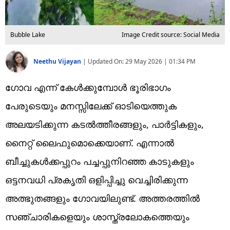
Bubble Lake
Image Credit source: Social Media
Neethu Vijayan
|
Updated On:
29 May 2026 | 01:34 PM
ഗോവ എന്ന് കേൾക്കുമ്പോൾ ഭൂരിഭാഗം
പേരുടെയും മനസ്സിലേക്ക് ഓടിയെത്തുക
അലയടിക്കുന്ന കടൽത്തീരങ്ങളും, പാർട്ടികളും,
നൈറ്റ് ലൈഫുമൊക്കെയാണ്. എന്നാൽ
ബീച്ചുകൾക്കപ്പുറം പച്ചപ്പുനിറഞ്ഞ കാടുകളും
ഒട്ടനവധി പ്രകൃതി ഒളിപ്പിച്ചു വെച്ചിരിക്കുന്ന
അത്ഭുതങ്ങളും ​ഗോവയിലുണ്ട്. അത്തരത്തിൽ
സഞ്ചാരികളെയും ശാസ്ത്രലോകത്തെയും