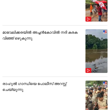
മാവേലിക്കരയിൽ അച്ചൻകോവിൽ നദി കരക
വിഞ്ഞ് ഒഴുകുന്നു
രാഹുൽ ഗാന്ധിയെ പോലീസ് അറസ്റ്റ്
ചെയ്യുന്നു