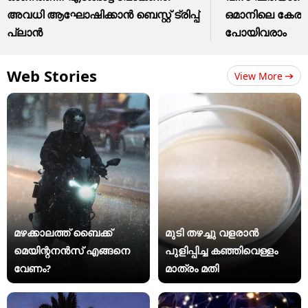
അവധി ആഘോഷിക്കാൻ ബെസ്റ്റ് ട്രിപ്പ്
ഒമാനിലെ കേരളത
പ്ലാൻ
പോയിവരാം
Web Stories
View More
മഴക്കാലത്ത് ബൈക്ക്
മുടി തഴച്ചു വളരാൻ
മെയിന്റനൻസ് എങ്ങനെ
പുളിപ്പിച്ച കഞ്ഞിവെള്ളം
വേണം?
മാത്രം മതി