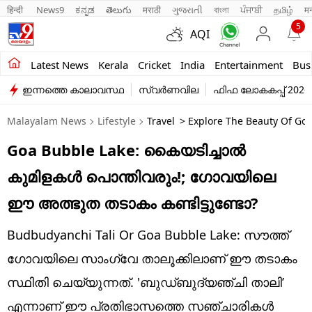
हिन्दी 
News9
ಕನ್ನಡ
తెలుగు
मराठी
ગુજરાતી
বাংলা
ਪੰਜਾਬੀ
தமிழ்
म
5
AQI
Kerala
Latest News
Kerala
Cricket
India
Entertainment
Bus
ഇന്നത്തെ കാലാവസ്ഥ
സ്വർണവില
ഫിഫ ലോകകപ്പ് 2026
India
Malayalam News
Lifestyle
Travel
> Explore The Beauty Of Goa
Entertainment
Goa Bubble Lake: കൈയടിച്ചാൽ
Business
കുമിളകൾ പൊന്തിവരും!; ഗോവയിലെ
Education
ഈ അത്ഭുത തടാകം കണ്ടിട്ടുണ്ടോ?
Sports
Budbudyanchi Tali Or Goa Bubble Lake: സൗത്ത്
Lifestyle
ഗോവയിലെ സാംഗ്വേ താലൂക്കിലാണ് ഈ തടാകം
സ്ഥിതി ചെയ്യുന്നത്. 'ബുഡ്ബുദ്യഞ്ചി താലി’
world
എന്നാണ് ഈ പ്രതിഭാസത്തെ സഞ്ചാരികൾ