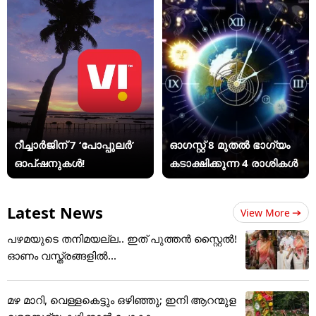
റീച്ചാർജിന് 7 ‘പോപ്പുലർ’
ഓഗസ്റ്റ് 8 മുതൽ ഭാഗ്യം
ഓപ്ഷനുകൾ!
കടാക്ഷിക്കുന്ന 4 രാശികൾ
Latest News
View More
പഴമയുടെ തനിമയല്ല.. ഇത് പുത്തൻ സ്റ്റൈൽ!
ഓണം വസ്ത്രങ്ങളിൽ...
മഴ മാറി, വെള്ളകെട്ടും ഒഴിഞ്ഞു; ഇനി ആറന്മുള