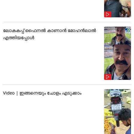
ലോകകപ്പ് ഫൈനൽ കാണാൻ മോഹൻലാൽ
എത്തിയപ്പോൾ
Video | ഇങ്ങനെയും ചോളം എടുക്കാം